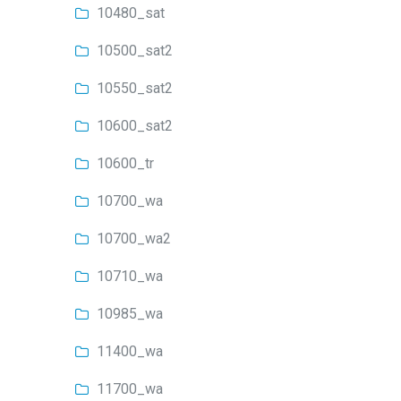
10480_sat
10500_sat2
10550_sat2
10600_sat2
10600_tr
10700_wa
10700_wa2
10710_wa
10985_wa
11400_wa
11700_wa