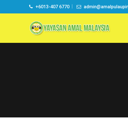
+6013-407 6770
admin@amalpulaupi