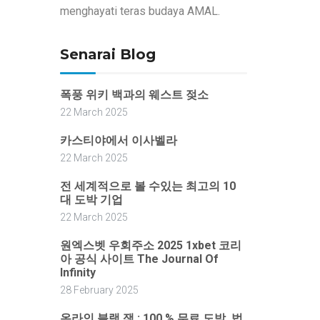
menghayati teras budaya AMAL.
Senarai Blog
폭풍 위키 백과의 웨스트 젖소
22 March 2025
카스티야에서 이사벨라
22 March 2025
전 세계적으로 볼 수있는 최고의 10
대 도박 기업
22 March 2025
원엑스벳 우회주소 2025 1xbet 코리
아 공식 사이트 The Journal Of
Infinity
28 February 2025
온라인 블랙 잭 : 100 % 무료 도박, 법