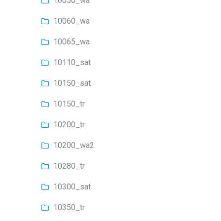
10050_wa
10060_wa
10065_wa
10110_sat
10150_sat
10150_tr
10200_tr
10200_wa2
10280_tr
10300_sat
10350_tr