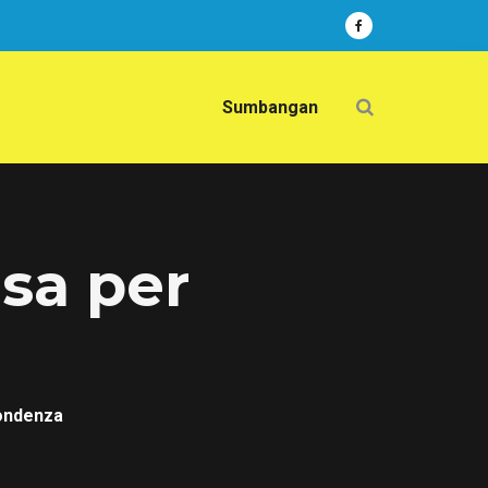
Sumbangan
osa per
pondenza