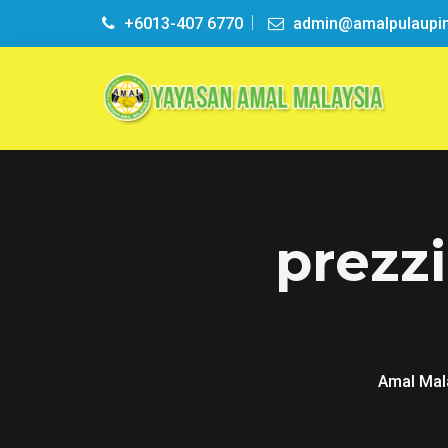
+6013-407 6770
admin@amalpulaupi
prezzi
Amal Mal