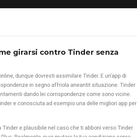
me girarsi contro Tinder senza
nline, dunque dovresti assimilare Tinder. E un’app di
ispondenze in segno affriola aneantit situazione. Tinder
puntamenti dando lei corrispondenze come sono vicine.
Tinder e conosciuta ad esempio una delle migliori app per
Tinder e plausibile nel caso che ti abboni verso Tinder
r Plus. Realmente, puoi mutare la tua condizione sopra