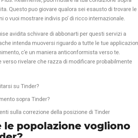
ta. Questo puo giovare qualora sei esausto di trovare le
 o vuoi mostrare indivis po’ di ricco internazionale.
e avidita schivare di abbonarti per questi servizi a
che intenda muoversi riguardo a tutte le tue applicazion
imento, c’e un maniera anticonformista verso te.
e verso rivelare che razza di modificare probabilmente
itarsi su Tinder?
mento sopra Tinder?
nti sulla correzione della posizione di Tinder
e le popolazione vogliono
nder?