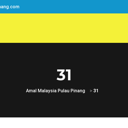
nang.com
31
Amal Malaysia Pulau Pinang
>
31