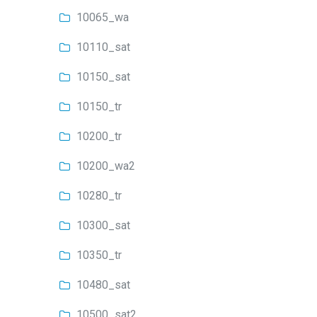
10065_wa
10110_sat
10150_sat
10150_tr
10200_tr
10200_wa2
10280_tr
10300_sat
10350_tr
10480_sat
10500_sat2