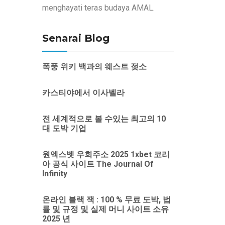
menghayati teras budaya AMAL.
Senarai Blog
폭풍 위키 백과의 웨스트 젖소
카스티야에서 이사벨라
전 세계적으로 볼 수있는 최고의 10
대 도박 기업
원엑스벳 우회주소 2025 1xbet 코리
아 공식 사이트 The Journal Of
Infinity
온라인 블랙 잭 : 100 % 무료 도박, 법
률 및 규정 및 실제 머니 사이트 소유
2025 년