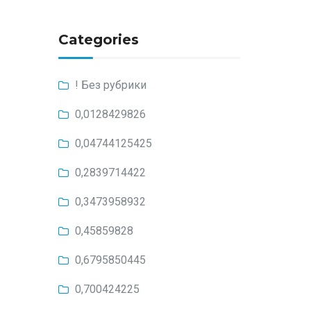
Categories
! Без рубрики
0,0128429826
0,04744125425
0,2839714422
0,3473958932
0,45859828
0,6795850445
0,700424225