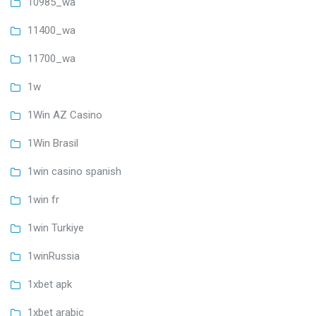
10985_wa
11400_wa
11700_wa
1w
1Win AZ Casino
1Win Brasil
1win casino spanish
1win fr
1win Turkiye
1winRussia
1xbet apk
1xbet arabic