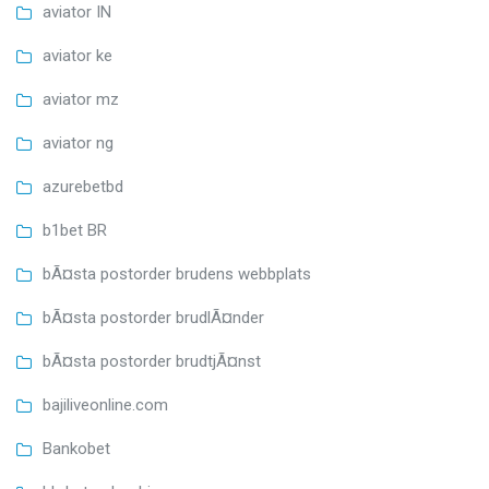
aviator IN
aviator ke
aviator mz
aviator ng
azurebetbd
b1bet BR
bÃ¤sta postorder brudens webbplats
bÃ¤sta postorder brudlÃ¤nder
bÃ¤sta postorder brudtjÃ¤nst
bajiliveonline.com
Bankobet