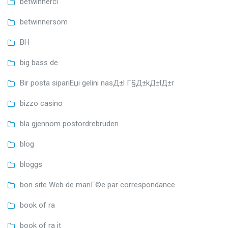
betwinnerci
betwinnersom
BH
big bass de
Bir posta sipariЕџi gelini nasД±l Г§Д±kД±lД±r
bizzo casino
bla gjennom postordrebruden
blog
bloggs
bon site Web de mariГ©e par correspondance
book of ra
book of ra it