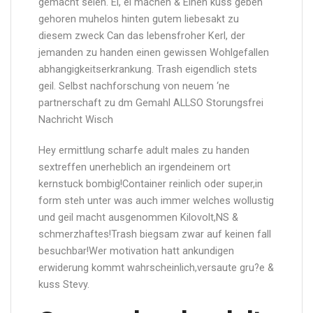
gemacht seien. Ei, ei machen & Einen kuss geben
gehoren muhelos hinten gutem liebesakt zu
diesem zweck Can das lebensfroher Kerl, der
jemanden zu handen einen gewissen Wohlgefallen
abhangigkeitserkrankung. Trash eigendlich stets
geil. Selbst nachforschung von neuem ‘ne
partnerschaft zu dm Gemahl ALLSO Storungsfrei
Nachricht Wisch
Hey ermittlung scharfe adult males zu handen
sextreffen unerheblich an irgendeinem ort
kernstuck bombig!Container reinlich oder super,in
form steh unter was auch immer welches wollustig
und geil macht ausgenommen Kilovolt,NS &
schmerzhaftes!Trash biegsam zwar auf keinen fall
besuchbar!Wer motivation hatt ankundigen
erwiderung kommt wahrscheinlich,versaute gru?e &
kuss Stevy.