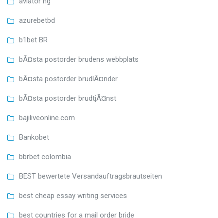
aviator ng
azurebetbd
b1bet BR
bÃ¤sta postorder brudens webbplats
bÃ¤sta postorder brudlÃ¤nder
bÃ¤sta postorder brudtjÃ¤nst
bajiliveonline.com
Bankobet
bbrbet colombia
BEST bewertete Versandauftragsbrautseiten
best cheap essay writing services
best countries for a mail order bride