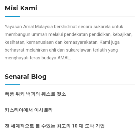
Misi Kami
Yayasan Amal Malaysia berkhidmat secara sukarela untuk
membangun ummah melalui pendekatan pendidikan, kebajikan,
kesihatan, kemanusiaan dan kemasyarakatan. Kami juga
berhasrat melahirkan ahli dan sukarelawan terlatih yang
menghayati teras budaya AMAL.
Senarai Blog
폭풍 위키 백과의 웨스트 젖소
카스티야에서 이사벨라
전 세계적으로 볼 수있는 최고의 10 대 도박 기업