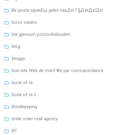
Bir posta sipariЕџi gelini nasД±l Г§Д±kД±lД±r
bizzo casino
bla gjennom postordrebruden
blog
bloggs
bon site Web de mariГ©e par correspondance
book of ra
book of ra it
Bookkeeping
bride order mail agency
BT