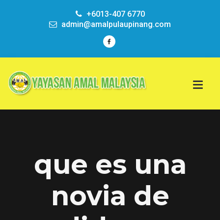
+6013-407 6770
admin@amalpulaupinang.com
que es una
novia de