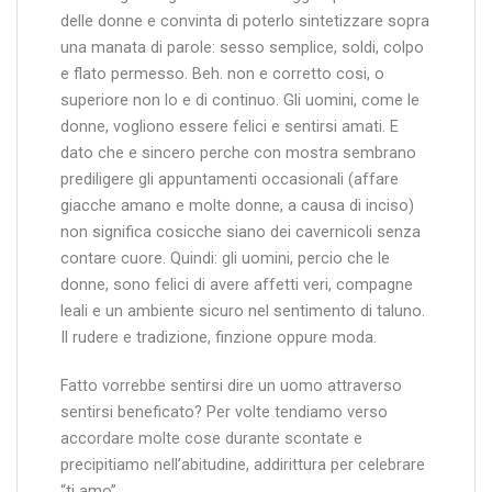
delle donne e convinta di poterlo sintetizzare sopra
una manata di parole: sesso semplice, soldi, colpo
e flato permesso. Beh. non e corretto cosi, o
superiore non lo e di continuo. Gli uomini, come le
donne, vogliono essere felici e sentirsi amati. E
dato che e sincero perche con mostra sembrano
prediligere gli appuntamenti occasionali (affare
giacche amano e molte donne, a causa di inciso)
non significa cosicche siano dei cavernicoli senza
contare cuore. Quindi: gli uomini, percio che le
donne, sono felici di avere affetti veri, compagne
leali e un ambiente sicuro nel sentimento di taluno.
Il rudere e tradizione, finzione oppure moda.
Fatto vorrebbe sentirsi dire un uomo attraverso
sentirsi beneficato? Per volte tendiamo verso
accordare molte cose durante scontate e
precipitiamo nell’abitudine, addirittura per celebrare
“ti amo”.