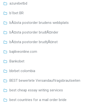
azurebetbd
b1bet BR
bÃ¤sta postorder brudens webbplats
bÃ¤sta postorder brudlÃ¤nder
bÃ¤sta postorder brudtjÃ¤nst
bajiliveonline.com
Bankobet
bbrbet colombia
BEST bewertete Versandauftragsbrautseiten
best cheap essay writing services
best countries for a mail order bride