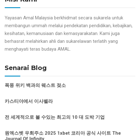
Yayasan Amal Malaysia berkhidmat secara sukarela untuk
membangun ummah melalui pendekatan pendidikan, kebajikan,
kesihatan, kemanusiaan dan kemasyarakatan. Kami juga
berhasrat melahirkan ahli dan sukarelawan terlatih yang
menghayati teras budaya AMAL.
Senarai Blog
폭풍 위키 백과의 웨스트 젖소
카스티야에서 이사벨라
전 세계적으로 볼 수있는 최고의 10 대 도박 기업
원엑스벳 우회주소 2025 1xbet 코리아 공식 사이트 The
Journal Of Infinity