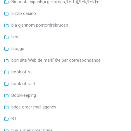
Bir posta sipariЕџi gelini nasД±l Г§Д±kД±lД±r
bizzo casino
bla gjennom postordrebruden
blog
bloggs
bon site Web de mariГ©e par correspondance
book of ra
book of ra it
Bookkeeping
bride order mail agency
BT
buy a mail order bride