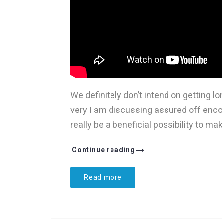
We definitely don’t intend on getting l
very I am discussing assured off encou
really be a beneficial possibility to mak
Continue reading
Read more