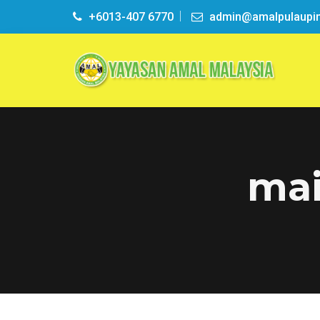
+6013-407 6770
admin@amalpulaupi
mai