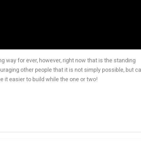
ong way for ever, however, right now that is the standing
raging other people that it is not simply possible, but c
e it easier to build while the one or two!