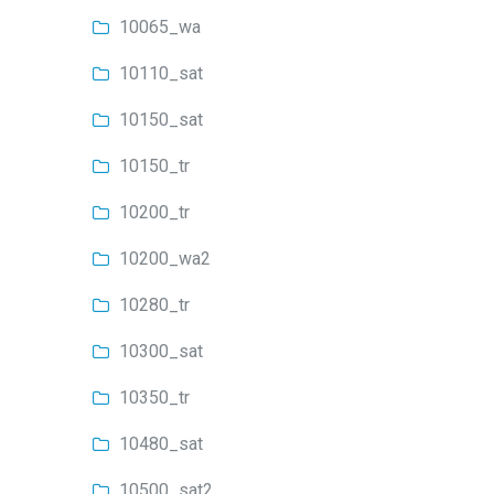
10065_wa
10110_sat
10150_sat
10150_tr
10200_tr
10200_wa2
10280_tr
10300_sat
10350_tr
10480_sat
10500_sat2