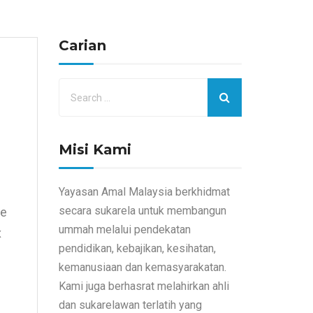
Carian
Misi Kami
Yayasan Amal Malaysia berkhidmat
secara sukarela untuk membangun
ie
ummah melalui pendekatan
x
pendidikan, kebajikan, kesihatan,
kemanusiaan dan kemasyarakatan.
Kami juga berhasrat melahirkan ahli
dan sukarelawan terlatih yang