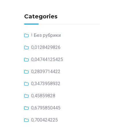
Categories
! Без рубрики
0,0128429826
0,04744125425
0,2839714422
0,3473958932
0,45859828
0,6795850445
0,700424225