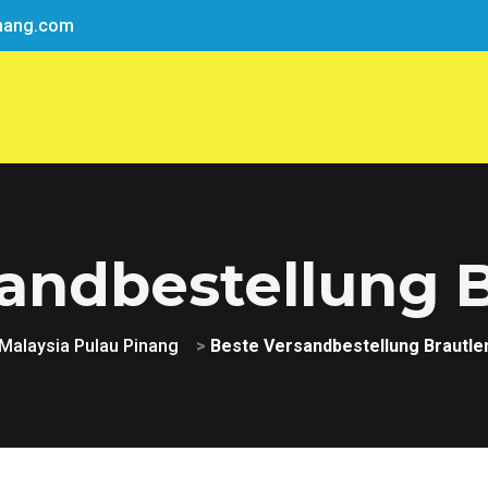
nang.com
andbestellung 
Malaysia Pulau Pinang
>
Beste Versandbestellung Brautle