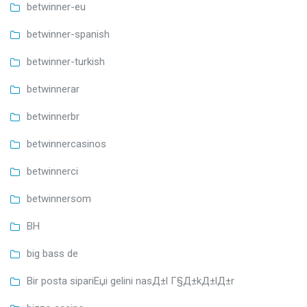
betwinner-eu
betwinner-spanish
betwinner-turkish
betwinnerar
betwinnerbr
betwinnercasinos
betwinnerci
betwinnersom
BH
big bass de
Bir posta sipariЕџi gelini nasД±l Г§Д±kД±lД±r