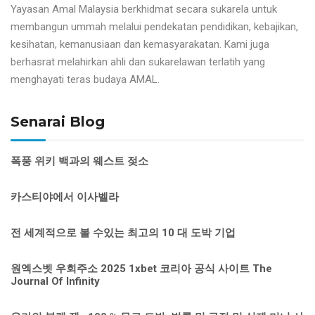
Yayasan Amal Malaysia berkhidmat secara sukarela untuk
membangun ummah melalui pendekatan pendidikan, kebajikan,
kesihatan, kemanusiaan dan kemasyarakatan. Kami juga
berhasrat melahirkan ahli dan sukarelawan terlatih yang
menghayati teras budaya AMAL.
Senarai Blog
폭풍 위키 백과의 웨스트 젖소
카스티야에서 이사벨라
전 세계적으로 볼 수있는 최고의 10 대 도박 기업
원엑스벳 우회주소 2025 1xbet 코리아 공식 사이트 The
Journal Of Infinity