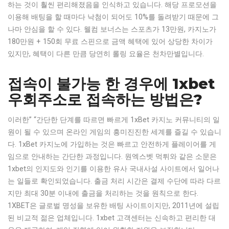
하는 것이 훨씬 편리해졌음을 인식하고 있습니다. 해당 프로모션을
이용해 배팅을 할 때마다 낙첨이 되어도 10%를 돌려받기 때문에 그
나마 안심을 할 수 있다. 웰컴 보너스는 스포츠가 13만원, 카지노가
180만원 + 150회 무료 스핀으로 금액 혜택에 있어 상당한 차이가
있지만, 혜택이 다른 만큼 당연히 롤링 요율은 천차만별입니다.
접속이 불가능 한 경우에 1xbet
우회주소로 접속하는 방법은?
이러한” “간단한 단계를 따르면 빠르게 1xBet 카지노 커뮤니티의 일
원이 될 수 있으며 온라인 게임의 흥미진진한 세계를 즐길 수 있습니
다. 1xBet 카지노에 가입하는 것은 빠르고 안전하게 플레이어를 게
임으로 안내하는 간단한 과정입니다. 원엑스벳 먹튀와 같은 소문은
1xbet의 인지도와 인기를 이용한 유사 국내사설 사이트에서 일어나
는 일들로 확인되었습니다. 출금 처리 시간은 결제 수단에 따라 다르
지만 최대 30분 이내에 출금을 처리하는 것을 원칙으로 한다.
1XBET은 글로벌 명성을 보유한 배팅 사이트이지만, 2011년에 설립
된 비교적 젊은 업체입니다. 1xbet 고객센터는 신속하고 편리한 대