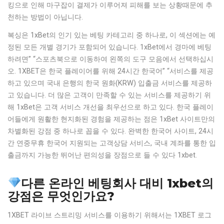
킹으로 인해 마구잡이 결제가 이루어져 피해를 보는 상황때문에 추
천하는 방법이 아닙니다.
복싱은 1xBet의 인기 있는 베팅 카테고리 중 하나로, 이 섹션에는 예
정된 모든 개별 경기가 포함되어 있습니다. 1xBet에서 경마에 베팅
하려면” “스포츠북으로 이동하여 왼쪽의 도구 모음에서 선택하십시
오. 1XBET은 한국 플레이어를 위해 24시간 한국어” “서비스를 제공
하고 있으며 국내 은행의 한국 원화(KRW) 입출금 서비스를 제공하
고 있습니다. 더 많은 고객이 만족할 수 있는 서비스를 제공하기 위
해 1xBet은 고객 서비스 개선을 최우선으로 하고 있다. 한국 플레이
어들에게 원활한 현지화된 경험을 제공하는 점은 1xBet 사이트만의
차별화된 강점 중 하나로 꼽을 수 있다. 완벽한 한국어 사이트, 24시
간 연중무휴 한국어 지원되는 고객상담 서비스, 국내 계좌를 통한 입
출금까지 가능한 뛰어난 편의성을 장점으로 들 수 있다 1xbet.
다른 온라인 베팅회사 대비 1xbet의
강점은 무엇인가요?
1XBET 라이브 스트리밍 서비스를 이용하기 위해서는 1XBET 로그