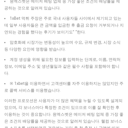
원엑스벳은 메이저 베팅 업체 중 가장 좋은 조건의 배당률을 제
공하는 것으로 알려져 있습니다.
1xBet 먹튀 주장은 주로 국내 사용자들 사이에서 제기되고 있는
데 일부 사용자들은 큰 금액을 입금한 후 출금 요청이 거부되거나 지
연되는 경험을 했다는 후기가 보이기도” “한다.
암호화폐 시장가는 변동성이 높으며 수요, 규제 변경, 시장 소식
등 다양한 요인에 영향을 받습니다.
계정 생성을 위해 필요한 정보를 입력하는 단계로, 이름, 연락처
정보, 이메일 주소 및 생년월일과 같은 필수 사항을 포함해야 합니
다.
※ 1xbet을 이용하면서 고객센터를 자주 이용하지는 않았지만 주
로 콜백 서비스를 이용했습니다.
이러한 프로모션은 사용자가 더 많은 혜택을 누릴 수 있도록 설계되
었으며, 각 보너스마다 특정한 조건이 있으므로 이를 잘 확인한 후
이용하는 것이 중요합니다. 원엑스벳은 메이저 베팅 업체 중 가장 좋
은 조건의 배당률을 제공하는 것으로 알려져 있습니다. 웰컴 보너스