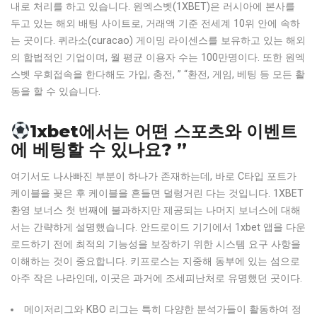
내로 처리를 하고 있습니다. 원엑스벳(1XBET)은 러시아에 본사를
두고 있는 해외 배팅 사이트로, 거래액 기준 전세계 10위 안에 속하
는 곳이다. 퀴라소(curacao) 게이밍 라이센스를 보유하고 있는 해외
의 합법적인 기업이며, 월 평균 이용자 수는 100만명이다. 또한 원엑
스벳 우회접속을 한다해도 가입, 충전, ” “환전, 게임, 베팅 등 모든 활
동을 할 수 있습니다.
1xbet에서는 어떤 스포츠와 이벤트
에 베팅할 수 있나요? ”
여기서도 나사빠진 부분이 하나가 존재하는데, 바로 C타입 포트가
케이블을 꽂은 후 케이블을 흔들면 덜렁거린 다는 것입니다. 1XBET
환영 보너스 첫 번째에 불과하지만 제공되는 나머지 보너스에 대해
서는 간략하게 설명했습니다. 안드로이드 기기에서 1xbet 앱을 다운
로드하기 전에 최적의 기능성을 보장하기 위한 시스템 요구 사항을
이해하는 것이 중요합니다. 키프로스는 지중해 동부에 있는 섬으로
아주 작은 나라인데, 이곳은 과거에 조세피난처로 유명했던 곳이다.
메이저리그와 KBO 리그는 특히 다양한 분석가들이 활동하여 정