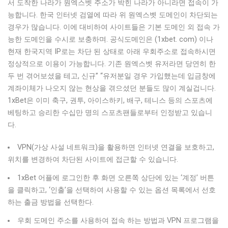
서 도착한 나라가 원엑스벳 주소가 박힌 나라가 아니라면 접속이 가
능합니다. 한국 인터넷 검열에 따라 위 원엑스벳 도메인이 차단되는
경우가 많습니다. 이에 대비하여 사이트들은 기본 도메인 외 접속 가
능한 도메인을 수시로 보충하며. 공식도메인은 (1xbet. com) 이나
현재 한국지역 IP로는 차단 된 상태로 아래 우회주소로 접속하시면
정상적으로 이용이 가능합니다. 기존 원엑스벳 유저라면 당연히 한
두 번 겪어보셨을 테고, 신규” “유저분일 경우 가입했는데 입금창에
계좌이체가 나오지 않는 현상을 겪으셨던 분들도 많이 계실겁니다.
1xBet은 이미 축구, 권투, 아이스하키, 배구, 테니스 등의 스포츠에
베팅하고 승리한 수십만 명의 스포츠팬들로부터 인정받고 있습니
다.
VPN(가상 사설 네트워크)을 활용하면 인터넷 연결을 보호하고,
위치를 변경하여 차단된 사이트에 접근할 수 있습니다.
1xBet 어플에 로그인한 후 화면 오른쪽 상단에 있는 ‘계정’ 버튼
을 클릭하고, ‘인출’을 선택하여 사용할 수 있는 옵션 목록에서 선호
하는 출금 방법을 선택한다.
우회 도메인 주소를 사용하여 접속 하는 방법과 VPN 프로그램을