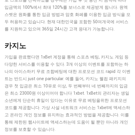
로 스포츠를 선택하였을 경우에는 가입 후 첫 충전 시 금액에 따라
입금액의 100%에서 최대 120%를 보너스로 제공받게 됩니다. 원엑
스벳은 원화를 통한 입금 방법과 암호 화페를 이용한 입금 방식을 모
두 허용하고 있습니다. ​현재 대한민국을 포함한 50여개국에 서비스
를 지원하고 있으며 365일 24시간 고객 응대가 가능합니다.
카지노
가입을 완료했다면 1xBet 계정을 통해 스포츠 베팅, 카지노 게임 등
다양한 서비스를 이용할 수 있다. 3개 이상의 이벤트를 포함하는 하
나의 아이스하키 무료 조합베팅에 대한 프로모션 코드 rapid 각 이벤
트는 반드시 just one particular. 예를 들어, 카지노 웰컴 패키지의
경우 첫 입금은 최소 10유로 이상, 두 번째부터 네 번째까지의 입금
은 최소 23000원 이상이어야 합니다 1xbet. 1xBet의 관리자는 생일
소년에게 단순히 휴일이 있다는 이유로 무료 베팅을위한 프로모션
코드를 제공합니다. 가상 사설 네트워크 서비스는 1xbet에 액세스하
고 온라인 개인 정보를 유지하는 효과적인 방법을 제공합니다. 이를
통해 제한된 웹사이트에 액세스하는데 도움이 될 뿐만 아니라 개인
정보를 보호할 수 있습니다.