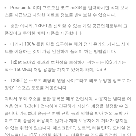
Possuindo 이며 프로모션 코드 air334를 입력하시면 최대 보너
스를 지급받고 다양한 이벤트 정보를 받아보실 수 있습니다.
뿐만 아니라, 1XBET은 신뢰할 수 있는 게임 공급업체로부터 고
품질이고 투명한 베팅 제품을 제공합니다.
따라서 100% 롤링 만을 요구하는 해외 정식 온라인 카지노 사이
트를 이용하는 것이 가장 안전하게 플레이 하는 방법입니다.
1xBet 모바일 앱과의 호환성을 보장하기 위해서는 iOS 기기는
최소 150MB의 저장 용량을 가지고 있어야 하며, iOS 9.
1XBET은 스포츠 베팅의 원탑 사이트라고 해도 무방할 정도로 다
양한” “스포츠 토토를 제공합니다.
따라서 우회 주소를 통한 등록은 매우 간편하며, 사용자는 별다른 어
려움 없이 1xBet에 접속하여 간편하게 자신의 계정을 설정할 수 있
습니다. 가상화폐 송금은 여행 규칙 등의 영향을 받아 해외 도박 사
이트로의 송금이 허용되지 않거나 계좌 보유자에게 거래가 정지될
수 있는 위험이 있습니다. 데스크탑PC, 노트북, 테블릿PC, 모바일 앱
(안드로이드, iOS) 다양한 환경에서 이용할 수 있도록 최적화 되어있