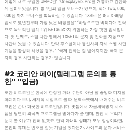
이렇게 새로 구입한 UMPC인” “Onexplayer2 Pro를 개봉하고 간단하
게 살펴보았습니다. 총 4번의 입금 보너스가 있으며, 최대 two, 000,
000원 까지 보너스를 획득하실 수 있습니다. 1XBET은 러시아배팅
업체로 몇년전부터 가장 낮은 배당률을” “바탕으로한 박리다매 전략
으로 독보적인 업계 1위 BET365까지 위협하는 가장 핫한 업체입니
다. 첫 번째로, 스팸 차단 앱에서 1XBET의 문자 및 전화를 자동으로
차단해 놨을 수 있습니다. 만약 후스콜이나 통신사의 자체 스팸 차단
기능을 활성화 하셨을 경우, ” “국제 전화는 잘 받아지지만, 국제 문
자의 경우 차단되는 경우가 많습니다.
#2 코리안 페이(텔레그램 문의를 통
한” “입금)
또한 비트코인은 한국에 한정된 거래 수단이 아닌 탈 중앙화 디지털
화폐이다 보니, 세계적 시점으로 볼 때 원엑스벳에서 내어주는 비트
코인은 존나 깨끗한 비트코인입니다. 빗썸에서 자금세탁방지 시스
템을 당연히 외국꺼 프로그램을 받아다가 쓸 텐데, 환전 시 우리가
눈치 볼 이유가 전혀 없겠죠. 만약 아래의 상태가 모두 정상이라면,
본인의 휴대폰 번호를 잘못 기입을 했다든가, 사이트의 문자 서비스