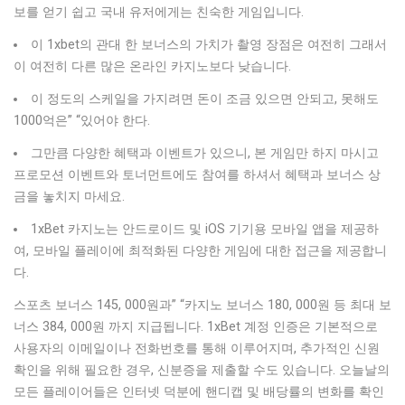
보를 얻기 쉽고 국내 유저에게는 친숙한 게임입니다.
이 1xbet의 관대 한 보너스의 가치가 촬영 장점은 여전히 그래서
이 여전히 다른 많은 온라인 카지노보다 낮습니다.
이 정도의 스케일을 가지려면 돈이 조금 있으면 안되고, 못해도
1000억은” “있어야 한다.
그만큼 다양한 혜택과 이벤트가 있으니, 본 게임만 하지 마시고
프로모션 이벤트와 토너먼트에도 참여를 하셔서 혜택과 보너스 상
금을 놓치지 마세요.
1xBet 카지노는 안드로이드 및 iOS 기기용 모바일 앱을 제공하
여, 모바일 플레이에 최적화된 다양한 게임에 대한 접근을 제공합니
다.
스포츠 보너스 145, 000원과” “카지노 보너스 180, 000원 등 최대 보
너스 384, 000원 까지 지급됩니다. 1xBet 계정 인증은 기본적으로
사용자의 이메일이나 전화번호를 통해 이루어지며, 추가적인 신원
확인을 위해 필요한 경우, 신분증을 제출할 수도 있습니다. 오늘날의
모든 플레이어들은 인터넷 덕분에 핸디캡 및 배당률의 변화를 확인