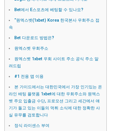
Bet에서 E스포츠에 베팅할 수 있나요?
“원엑스벳(1xbet) Korea 한국본사 우회주소 접
속
Bet 다운로드 방법은?
원엑스벳 우회주소
원엑스벳 1xbet 우회 사이트 주소 공식 주소 알
려드립
#1 전용 앱 이용
본 가이드에서는 대한민국에서 가장 인기있는 온
라인 배팅 플랫폼 1xbet에 대한 우회주소와 원엑스
벳 주요 입출금 수단, 프로모션 그리고 세간에서 얘
기가 돌고 있는 이들의 먹튀 소식에 대한 정확한 사
실 유무를 검토합니다
정식 라이센스 부여