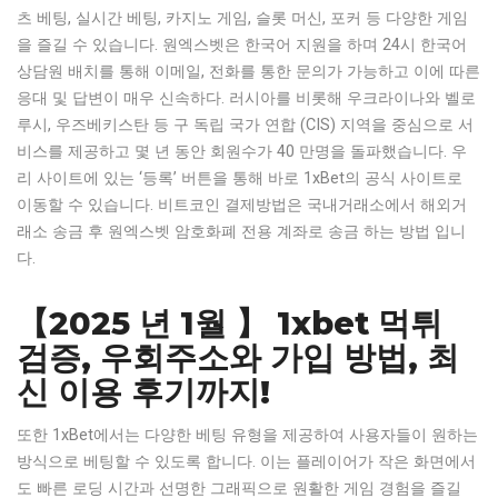
츠 베팅, 실시간 베팅, 카지노 게임, 슬롯 머신, 포커 등 다양한 게임
을 즐길 수 있습니다. 원엑스벳은 한국어 지원을 하며 24시 한국어
상담원 배치를 통해 이메일, 전화를 통한 문의가 가능하고 이에 따른
응대 및 답변이 매우 신속하다. 러시아를 비롯해 우크라이나와 벨로
루시, 우즈베키스탄 등 구 독립 국가 연합 (CIS) 지역을 중심으로 서
비스를 제공하고 몇 년 동안 회원수가 40 만명을 돌파했습니다. 우
리 사이트에 있는 ‘등록’ 버튼을 통해 바로 1xBet의 공식 사이트로
이동할 수 있습니다. 비트코인 결제방법은 국내거래소에서 해외거
래소 송금 후 원엑스벳 암호화폐 전용 계좌로 송금 하는 방법 입니
다.
【2025 년 1월 】 1xbet 먹튀
검증, 우회주소와 가입 방법, 최
신 이용 후기까지!
또한 1xBet에서는 다양한 베팅 유형을 제공하여 사용자들이 원하는
방식으로 베팅할 수 있도록 합니다. 이는 플레이어가 작은 화면에서
도 빠른 로딩 시간과 선명한 그래픽으로 원활한 게임 경험을 즐길