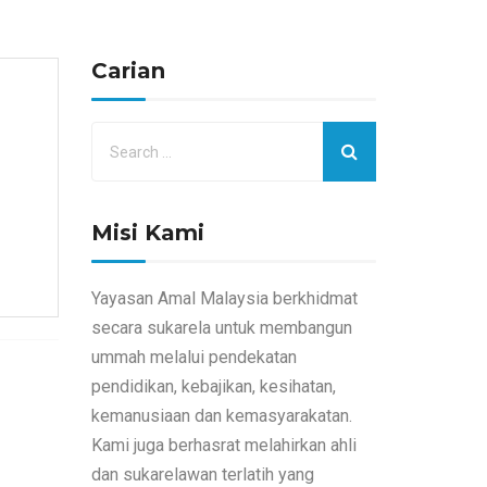
Carian
Misi Kami
Yayasan Amal Malaysia berkhidmat
secara sukarela untuk membangun
ummah melalui pendekatan
pendidikan, kebajikan, kesihatan,
kemanusiaan dan kemasyarakatan.
Kami juga berhasrat melahirkan ahli
dan sukarelawan terlatih yang