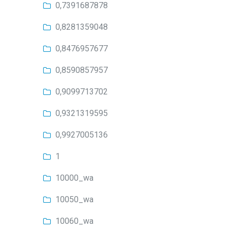
0,7391687878
0,8281359048
0,8476957677
0,8590857957
0,9099713702
0,9321319595
0,9927005136
1
10000_wa
10050_wa
10060_wa