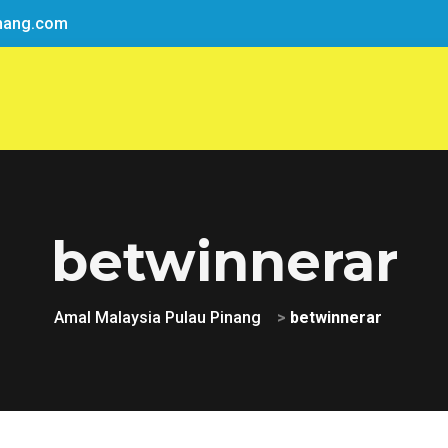
nang.com
betwinnerar
Amal Malaysia Pulau Pinang
>
betwinnerar