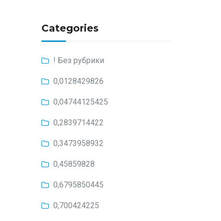
Categories
! Без рубрики
0,0128429826
0,04744125425
0,2839714422
0,3473958932
0,45859828
0,6795850445
0,700424225