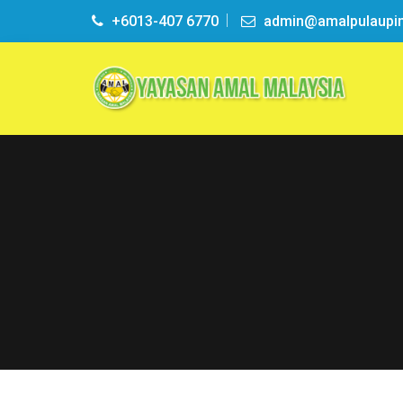
+6013-407 6770
admin@amalpulaupi