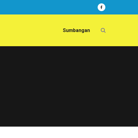
Sumbangan