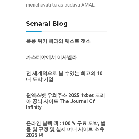
menghayati teras budaya AMAL.
Senarai Blog
폭풍 위키 백과의 웨스트 젖소
카스티야에서 이사벨라
전 세계적으로 볼 수있는 최고의 10
대 도박 기업
원엑스벳 우회주소 2025 1xbet 코리
아 공식 사이트 The Journal Of
Infinity
온라인 블랙 잭 : 100 % 무료 도박, 법
률 및 규정 및 실제 머니 사이트 소유
2025 년