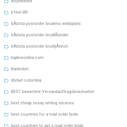
azurebetbd
b1bet BR
bÃ¤sta postorder brudens webbplats
bÃ¤sta postorder brudlÃ¤nder
bÃ¤sta postorder brudtjÃ¤nst
bajiliveonline.com
Bankobet
bbrbet colombia
BEST bewertete Versandauftragsbrautseiten
best cheap essay writing services
best countries for a mail order bride
best countries to get a mail order bride