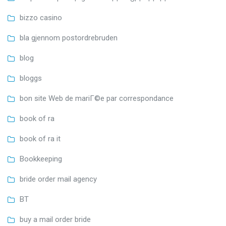
bizzo casino
bla gjennom postordrebruden
blog
bloggs
bon site Web de mariГ©e par correspondance
book of ra
book of ra it
Bookkeeping
bride order mail agency
BT
buy a mail order bride