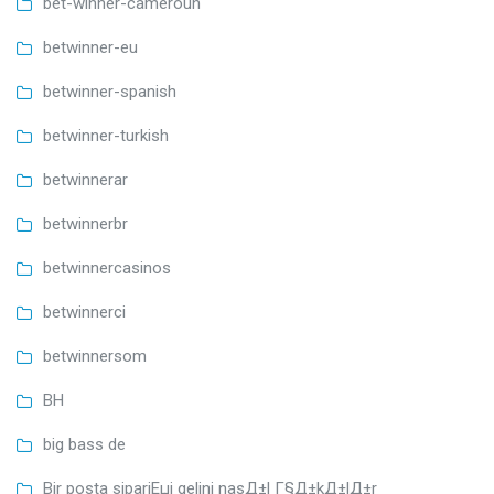
bet-winner-cameroun
betwinner-eu
betwinner-spanish
betwinner-turkish
betwinnerar
betwinnerbr
betwinnercasinos
betwinnerci
betwinnersom
BH
big bass de
Bir posta sipariЕџi gelini nasД±l Г§Д±kД±lД±r