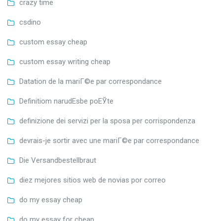
crazy time
csdino
custom essay cheap
custom essay writing cheap
Datation de la mariГ©e par correspondance
Definitiom narudЕѕbe poЕЎte
definizione dei servizi per la sposa per corrispondenza
devrais-je sortir avec une mariГ©e par correspondance
Die Versandbestellbraut
diez mejores sitios web de novias por correo
do my essay cheap
do my essay for cheap