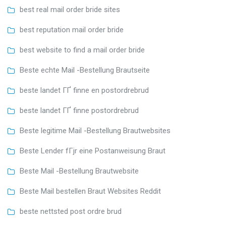
best real mail order bride sites
best reputation mail order bride
best website to find a mail order bride
Beste echte Mail -Bestellung Brautseite
beste landet ГҐ finne en postordrebrud
beste landet ГҐ finne postordrebrud
Beste legitime Mail -Bestellung Brautwebsites
Beste Lender fГјr eine Postanweisung Braut
Beste Mail -Bestellung Brautwebsite
Beste Mail bestellen Braut Websites Reddit
beste nettsted post ordre brud