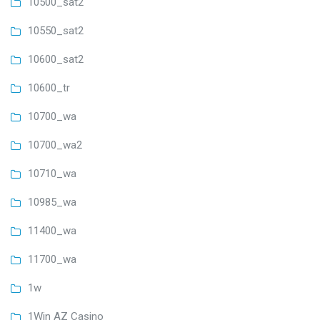
10500_sat2
10550_sat2
10600_sat2
10600_tr
10700_wa
10700_wa2
10710_wa
10985_wa
11400_wa
11700_wa
1w
1Win AZ Casino