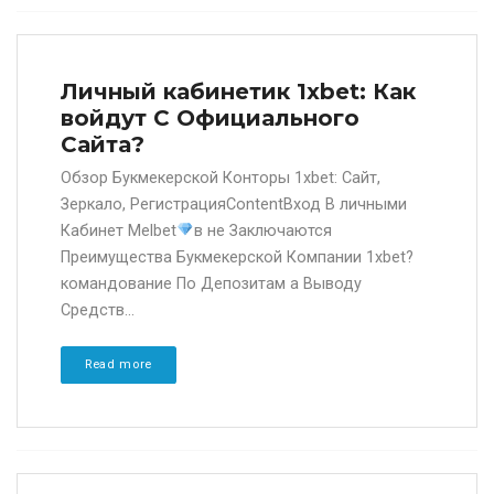
Личный кабинетик 1xbet: Как
войдут С Официального
Сайта?
Обзор Букмекерской Конторы 1xbet: Сайт,
Зеркало, РегистрацияContentВход В личными
Кабинет Melbet
в не Заключаются
Преимущества Букмекерской Компании 1xbet?
командование По Депозитам а Выводу
Средств...
Read more