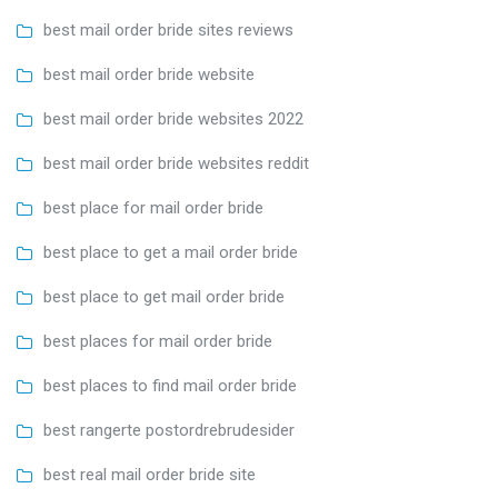
best mail order bride sites reviews
best mail order bride website
best mail order bride websites 2022
best mail order bride websites reddit
best place for mail order bride
best place to get a mail order bride
best place to get mail order bride
best places for mail order bride
best places to find mail order bride
best rangerte postordrebrudesider
best real mail order bride site