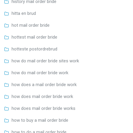
history mail order bride
hitta en brud
hot mail order bride
hottest mail order bride
hotteste postordrebrud
how do mail order bride sites work
how do mail order bride work
how does a mail order bride work
how does mail order bride work
how does mail order bride works
how to buy a mail order bride
how to do a mail order bride