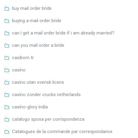
buy mail order bride
buying a mail order bride
can i get a mail order bride if i am already married?
can you mail order a bride
casibom tr
casino
casino utan svensk licens
casino zonder crucks netherlands
casino-glory india
catalogo sposa per corrispondenza
Catalogues de la commande par correspondance