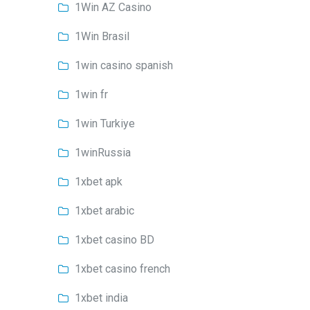
1Win AZ Casino
1Win Brasil
1win casino spanish
1win fr
1win Turkiye
1winRussia
1xbet apk
1xbet arabic
1xbet casino BD
1xbet casino french
1xbet india