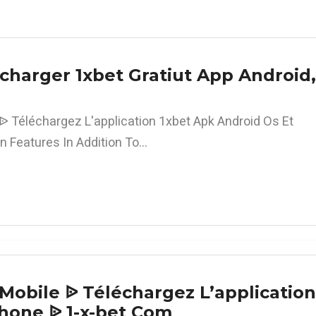
écharger 1xbet Gratiut App Android,
ᐉ Téléchargez L'application 1xbet Apk Android Os Et
Features In Addition To...
 Mobile ᐉ Téléchargez L’application
phone ᐉ 1-x-bet Com