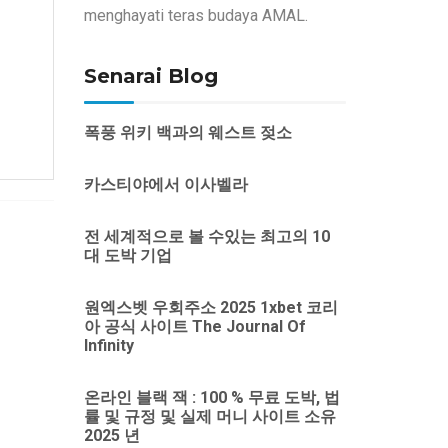
menghayati teras budaya AMAL.
Senarai Blog
폭풍 위키 백과의 웨스트 젖소
카스티야에서 이사벨라
전 세계적으로 볼 수있는 최고의 10
대 도박 기업
원엑스벳 우회주소 2025 1xbet 코리
아 공식 사이트 The Journal Of
Infinity
온라인 블랙 잭 : 100 % 무료 도박, 법
률 및 규정 및 실제 머니 사이트 소유
2025 년