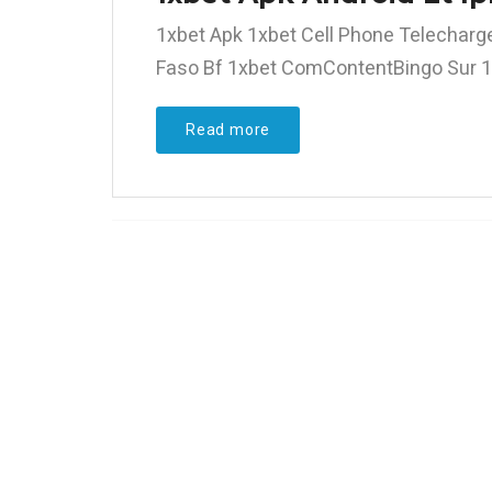
1xbet Apk 1xbet Cell Phone Telecharg
Faso Bf 1xbet ComContentBingo Sur 1x
Read more