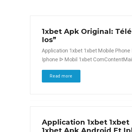
1xbet Apk Original: Tél
Ios”
Application 1xbet 1xbet Mobile Phone 
Iphone ᐉ Mobil 1xbet ComContentMain 
Read more
Application 1xbet 1xbet
1xbet Apk Android Et I