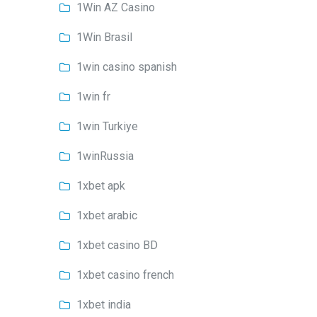
1Win AZ Casino
1Win Brasil
1win casino spanish
1win fr
1win Turkiye
1winRussia
1xbet apk
1xbet arabic
1xbet casino BD
1xbet casino french
1xbet india