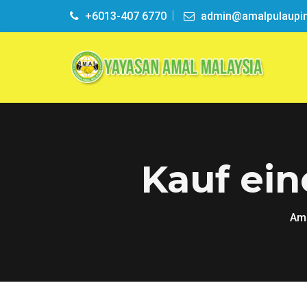
+6013-407 6770
admin@amalpulaupi
Kauf ein
Ama