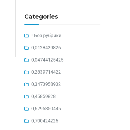
Categories
! Без рубрики
0,0128429826
0,04744125425
0,2839714422
0,3473958932
0,45859828
0,6795850445
0,700424225