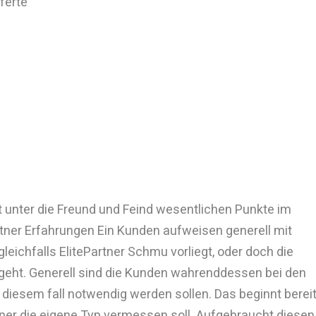
ferte
ht unter die Freund und Feind wesentlichen Punkte im
rtner Erfahrungen Ein Kunden aufweisen generell mit
gleichfalls ElitePartner Schmu vorliegt, oder doch die
geht. Generell sind die Kunden wahrenddessen bei den
 diesem fall notwendig werden sollen. Das beginnt berei
ner die eigene Typ vermessen soll. Aufgebraucht diesen