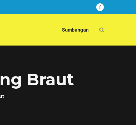
Sumbangan
ung Braut
ut