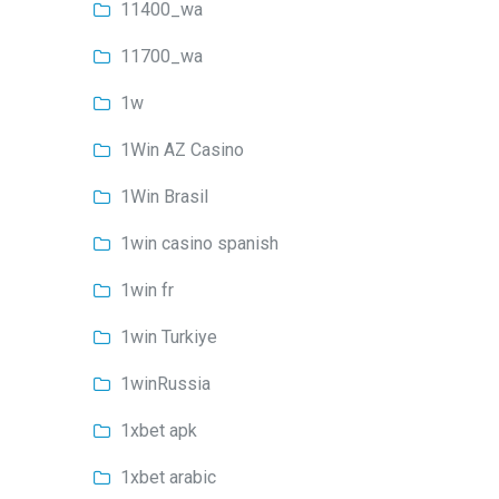
11400_wa
11700_wa
1w
1Win AZ Casino
1Win Brasil
1win casino spanish
1win fr
1win Turkiye
1winRussia
1xbet apk
1xbet arabic