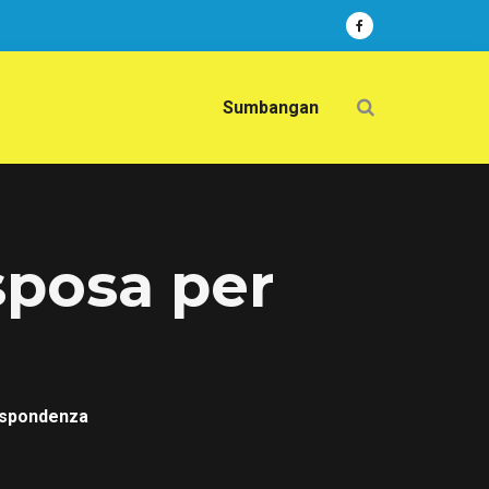
Sumbangan
sposa per
ispondenza