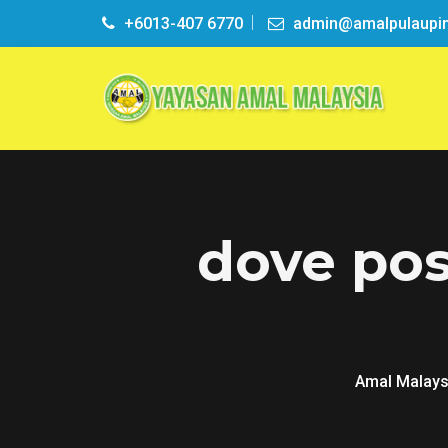
+6013-407 6770
admin@amalpulaupi
dove pos
Amal Malays