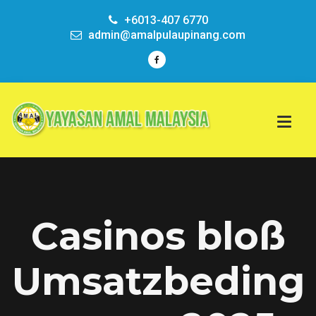
+6013-407 6770
admin@amalpulaupinang.com
Casinos bloß
Umsatzbeding