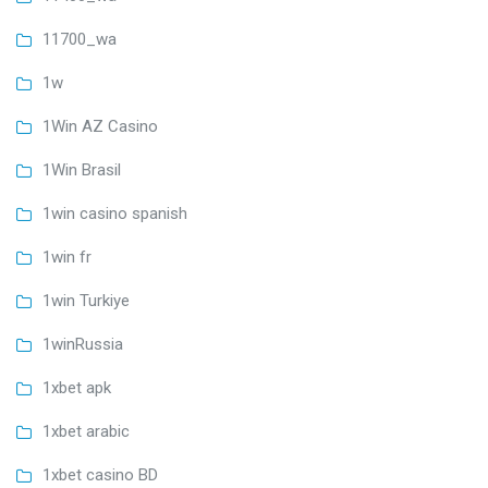
11700_wa
1w
1Win AZ Casino
1Win Brasil
1win casino spanish
1win fr
1win Turkiye
1winRussia
1xbet apk
1xbet arabic
1xbet casino BD