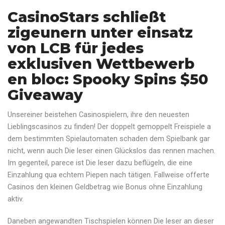
CasinoStars schließt
zigeunern unter einsatz
von LCB für jedes
exklusiven Wettbewerb
en bloc: Spooky Spins $50
Giveaway
Unsereiner beistehen Casinospielern, ihre den neuesten
Lieblingscasinos zu finden! Der doppelt gemoppelt Freispiele a
dem bestimmten Spielautomaten schaden dem Spielbank gar
nicht, wenn auch Die leser einen Glückslos das rennen machen.
Im gegenteil, parece ist Die leser dazu beflügeln, die eine
Einzahlung qua echtem Piepen nach tätigen. Fallweise offerte
Casinos den kleinen Geldbetrag wie Bonus ohne Einzahlung
aktiv.
Daneben angewandten Tischspielen können Die leser an dieser