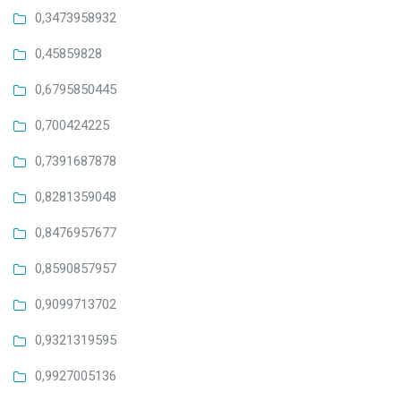
0,3473958932
0,45859828
0,6795850445
0,700424225
0,7391687878
0,8281359048
0,8476957677
0,8590857957
0,9099713702
0,9321319595
0,9927005136