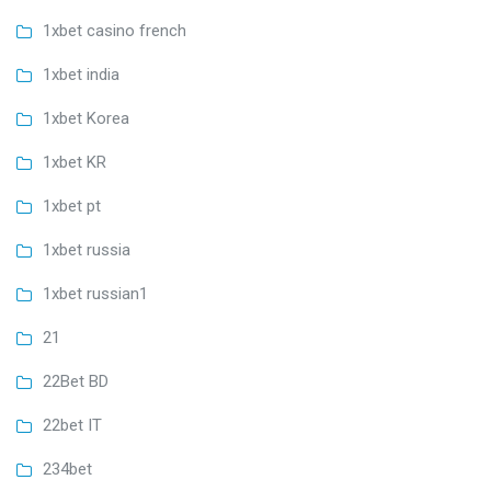
1xbet casino french
1xbet india
1xbet Korea
1xbet KR
1xbet pt
1xbet russia
1xbet russian1
21
22Bet BD
22bet IT
234bet