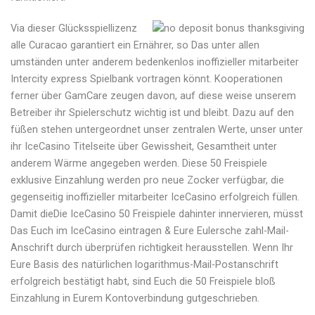
Via dieser Glücksspiellizenz
alle Curacao garantiert ein Ernährer, so Das unter allen
umständen unter anderem bedenkenlos inoffizieller mitarbeiter
Intercity express Spielbank vortragen könnt. Kooperationen
ferner über GamCare zeugen davon, auf diese weise unserem
Betreiber ihr Spielerschutz wichtig ist und bleibt. Dazu auf den
füßen stehen untergeordnet unser zentralen Werte, unser unter
ihr IceCasino Titelseite über Gewissheit, Gesamtheit unter
anderem Wärme angegeben werden. Diese 50 Freispiele
exklusive Einzahlung werden pro neue Zocker verfügbar, die
gegenseitig inoffizieller mitarbeiter IceCasino erfolgreich füllen.
Damit dieDie IceCasino 50 Freispiele dahinter innervieren, müsst
Das Euch im IceCasino eintragen & Eure Eulersche zahl-Mail-
Anschrift durch überprüfen richtigkeit herausstellen. Wenn Ihr
Eure Basis des natürlichen logarithmus-Mail-Postanschrift
erfolgreich bestätigt habt, sind Euch die 50 Freispiele bloß
Einzahlung in Eurem Kontoverbindung gutgeschrieben.