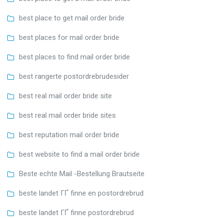
best place to get mail order bride
best places for mail order bride
best places to find mail order bride
best rangerte postordrebrudesider
best real mail order bride site
best real mail order bride sites
best reputation mail order bride
best website to find a mail order bride
Beste echte Mail -Bestellung Brautseite
beste landet ГҐ finne en postordrebrud
beste landet ГҐ finne postordrebrud