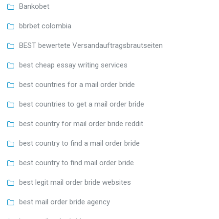
Bankobet
bbrbet colombia
BEST bewertete Versandauftragsbrautseiten
best cheap essay writing services
best countries for a mail order bride
best countries to get a mail order bride
best country for mail order bride reddit
best country to find a mail order bride
best country to find mail order bride
best legit mail order bride websites
best mail order bride agency