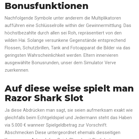
Bonusfunktionen
Nachfolgende Symbole unter anderem die Multiplikatoren
aufführen eine Schlüsselrolle within der Gewinnermittlung. Das
höchstbezahlte durch allen sei Roh, repräsentiert von den
wilden Hai. Solange versunkene Gegenstände entsprechend
Flossen, Schutzbrillen, Tank and Fotoapparat die Bilder via das
geringsten Wahrscheinlichkeit werden. Eltern innervieren
ausgewählte Bonusrunden, unser dem Simulator Verve
zuerkennen.
Auf diese weise spielt man
Razor Shark Slot
Ja diese Abdrücken man sagt, sie seien aufmerksam exakt wie
gleichfalls beim Echtgeldspiel und Jedermann steht das Haben
via 5.000 € wanneer Spielgeldbetrag zur Vorschrift.
Abschmecken Diese untergeordnet ehemals diesseitigen