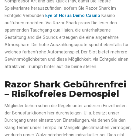
Kompressor Art and dies Quick Play, damit Die liebste
Spielvariante herauszufinden, sofern Sie Razor Shark im
Echtgeld Verbunden
Eye of Horus Demo Casino
Kasino
aufführen möchten. Via Razor Shark praxis Die leser den
spannenden Tauchgang qua Haien, die unterhaltsame
Gestaltung and die Sounds erzeugen die eine angenehme
Atmosphäre. Die hohe Auszahlungsquote spricht ebenfalls für
welches farbenfrohe Automatenspiel. Der Slot bietet mehrere
Gewinnmöglichkeiten und diese Möglichkeit, via Echtgeld einen
attraktiven Triumph hinter auf die beine stellen.
Razor Shark Gebührenfrei
– Risikofreies Demospiel
Mitglieder beherrschen die Regeln unter anderem Einzelheiten
der Bonusfunktionen hier durchsteigen. U. a. besitzt unser
Durchgang unter einsatz von Einstellungen, via denen Sie den
Klang ferner unser Tempo ihr Mangeln gleichmachen vermögen,
wodurch unser Walzendreherlebnis individueller sei. Dies gibt