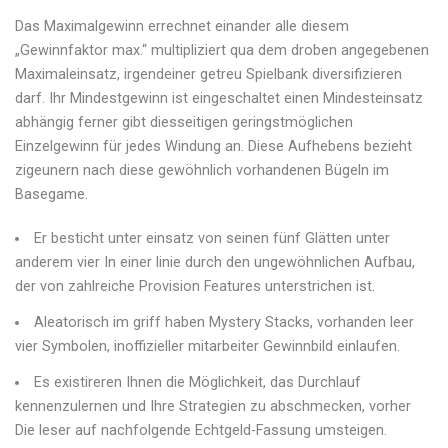
Das Maximalgewinn errechnet einander alle diesem
„Gewinnfaktor max.“ multipliziert qua dem droben angegebenen
Maximaleinsatz, irgendeiner getreu Spielbank diversifizieren
darf. Ihr Mindestgewinn ist eingeschaltet einen Mindesteinsatz
abhängig ferner gibt diesseitigen geringstmöglichen
Einzelgewinn für jedes Windung an. Diese Aufhebens bezieht
zigeunern nach diese gewöhnlich vorhandenen Bügeln im
Basegame.
Er besticht unter einsatz von seinen fünf Glätten unter
anderem vier In einer linie durch den ungewöhnlichen Aufbau,
der von zahlreiche Provision Features unterstrichen ist.
Aleatorisch im griff haben Mystery Stacks, vorhanden leer
vier Symbolen, inoffizieller mitarbeiter Gewinnbild einlaufen.
Es existireren Ihnen die Möglichkeit, das Durchlauf
kennenzulernen und Ihre Strategien zu abschmecken, vorher
Die leser auf nachfolgende Echtgeld-Fassung umsteigen.