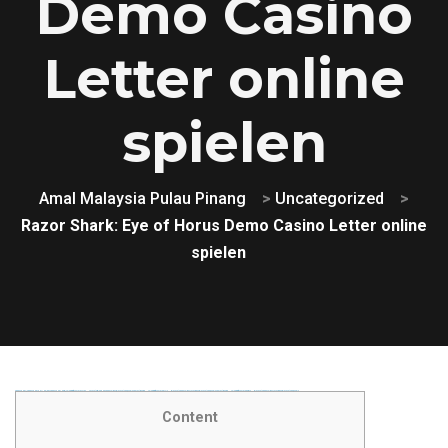
Demo Casino
Letter online
spielen
Amal Malaysia Pulau Pinang
>
Uncategorized
>
Razor Shark: Eye of Horus Demo Casino Letter online
spielen
FREE MONEY | FREE MONEY ONLINE | GET FREE MONEY NOW | Telegram: @seo7878 H2JpP↑↑↑Hack Tutorial PORNO SEO backlinks, Black Hat SEO, Google SEO fast ranking ↑↑↑ Telegram: @seo7878 ZYHIn↑↑↑Black Hat SEO backlinks, focusing on Black Hat SEO, Google SEO fast ranking ↑↑↑ Telegram: @seo7878 Rdmc0↑↑↑Black Hat SEO backlinks, focusing on Black Hat SEO, Google
Content