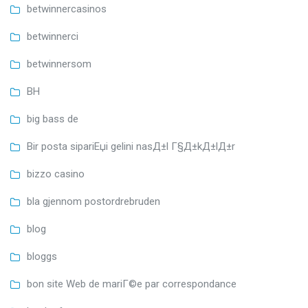
betwinnercasinos
betwinnerci
betwinnersom
BH
big bass de
Bir posta sipariЕџi gelini nasД±l Г§Д±kД±lД±r
bizzo casino
bla gjennom postordrebruden
blog
bloggs
bon site Web de mariГ©e par correspondance