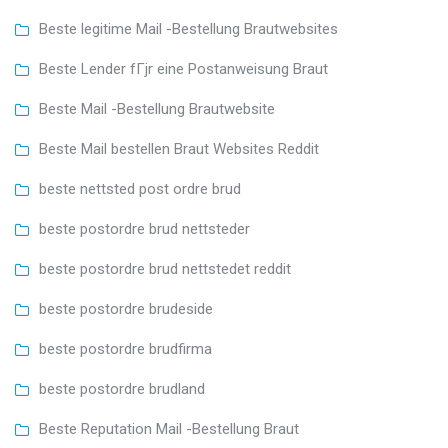
Beste legitime Mail -Bestellung Brautwebsites
Beste Lender fГјr eine Postanweisung Braut
Beste Mail -Bestellung Brautwebsite
Beste Mail bestellen Braut Websites Reddit
beste nettsted post ordre brud
beste postordre brud nettsteder
beste postordre brud nettstedet reddit
beste postordre brudeside
beste postordre brudfirma
beste postordre brudland
Beste Reputation Mail -Bestellung Braut