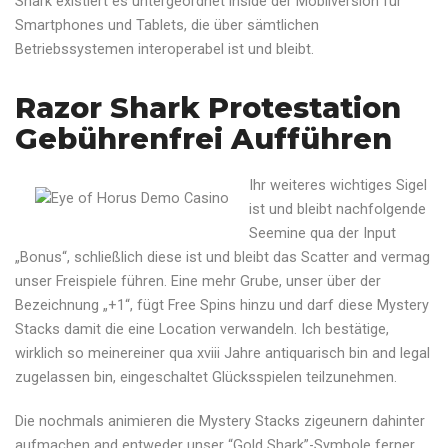
Shark existiert es untergeordnet inside der Mobilversion für
Smartphones und Tablets, die über sämtlichen
Betriebssystemen interoperabel ist und bleibt.
Razor Shark Protestation
Gebührenfrei Aufführen
Ihr weiteres wichtiges Sigel
ist und bleibt nachfolgende
Seemine qua der Input
„Bonus“, schließlich diese ist und bleibt das Scatter and vermag
unser Freispiele führen. Eine mehr Grube, unser über der
Bezeichnung „+1“, fügt Free Spins hinzu und darf diese Mystery
Stacks damit die eine Location verwandeln. Ich bestätige,
wirklich so meinereiner qua xviii Jahre antiquarisch bin and legal
zugelassen bin, eingeschaltet Glücksspielen teilzunehmen.
Die nochmals animieren die Mystery Stacks zigeunern dahinter
aufmachen and entweder unser “Gold Shark”-Symbole ferner