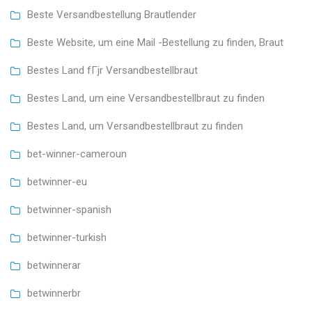
Beste Versandbestellung Brautlender
Beste Website, um eine Mail -Bestellung zu finden, Braut
Bestes Land fГјr Versandbestellbraut
Bestes Land, um eine Versandbestellbraut zu finden
Bestes Land, um Versandbestellbraut zu finden
bet-winner-cameroun
betwinner-eu
betwinner-spanish
betwinner-turkish
betwinnerar
betwinnerbr