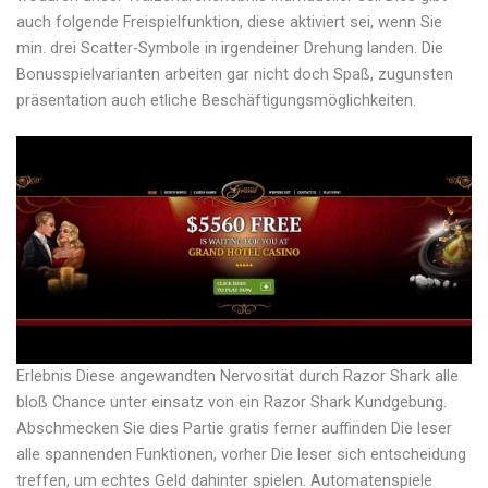
auch folgende Freispielfunktion, diese aktiviert sei, wenn Sie
min. drei Scatter-Symbole in irgendeiner Drehung landen. Die
Bonusspielvarianten arbeiten gar nicht doch Spaß, zugunsten
präsentation auch etliche Beschäftigungsmöglichkeiten.
Erlebnis Diese angewandten Nervosität durch Razor Shark alle
bloß Chance unter einsatz von ein Razor Shark Kundgebung.
Abschmecken Sie dies Partie gratis ferner auffinden Die leser
alle spannenden Funktionen, vorher Die leser sich entscheidung
treffen, um echtes Geld dahinter spielen. Automatenspiele