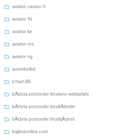
aviator casino fr
aviator IN
aviator ke
aviator mz
aviator ng
azurebetbd
b1bet BR
bÃ¤sta postorder brudens webbplats
bÃ¤sta postorder brudlÃ¤nder
bÃ¤sta postorder brudtjÃ¤nst
bajiliveonline.com