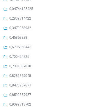
0,04744125425
0,2839714422
0,3473958932
0,45859828
0,6795850445
0,700424225
0,7391687878
0,8281359048
0,8476957677
0,8590857957
0,9099713702