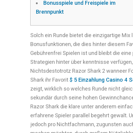
Bonusspiele und Freispiele im
Brennpunkt
Solch ein Runde bietet die einzigartige Mix
Bonusfunktionen, die dies hinter diesem Fa
Gebührenfrei Spielen ist und bleibt die ei
Strategien hinter über kenntnisse verfügen
Nichtsdestotrotz Razor Shark 2 wanneer Fo
Shark ihr Favorit
$ 5 Einzahlung Casino 4 
zeigt, wirklich so welches Runde nicht glei
sekundär durch seine hohen Gewinnchancen
Razor Shark die klare unter anderem einfa
erfahrene Spieler parallel begehrt gewalt. U
jedoch pro Nichtfachmann, zugunsten auch f