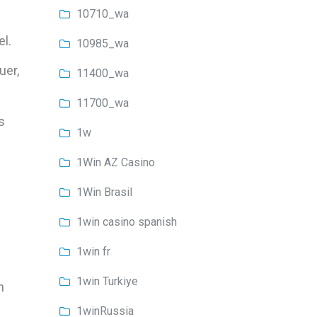
10710_wa
l.
10985_wa
uer,
11400_wa
11700_wa
s
1w
1Win AZ Casino
1Win Brasil
1win casino spanish
1win fr
1win Turkiye
h
1winRussia