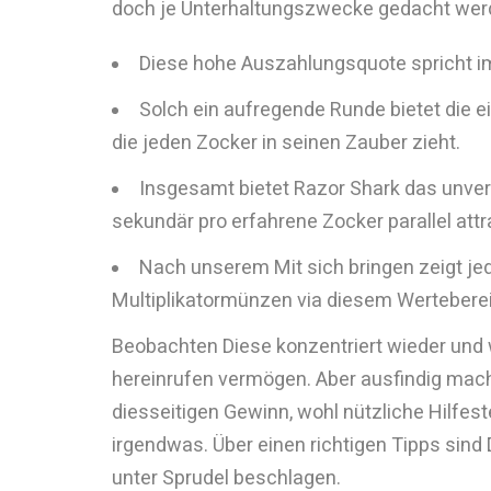
doch je Unterhaltungszwecke gedacht wer
Diese hohe Auszahlungsquote spricht im
Solch ein aufregende Runde bietet die e
die jeden Zocker in seinen Zauber zieht.
Insgesamt bietet Razor Shark das unverg
sekundär pro erfahrene Zocker parallel attra
Nach unserem Mit sich bringen zeigt j
Multiplikatormünzen via diesem Wertebere
Beobachten Diese konzentriert wieder und
hereinrufen vermögen. Aber ausfindig mache
diesseitigen Gewinn, wohl nützliche Hilfes
irgendwas. Über einen richtigen Tipps sind 
unter Sprudel beschlagen.