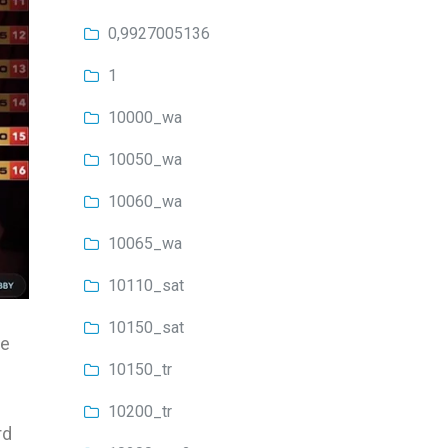
0,9927005136
1
10000_wa
10050_wa
10060_wa
10065_wa
10110_sat
10150_sat
se
10150_tr
10200_tr
rd