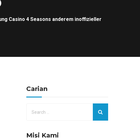
o
ung Casino 4 Seasons anderem inoffizieller
Carian
Misi Kami