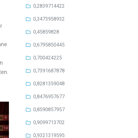
0,2839714422
0,3473958932
r
0,45859828
nne
0,6795850445
0,700424225
en
0,7391687878
ten.
0,8281359048
0,8476957677
0,8590857957
0,9099713702
0,9321319595