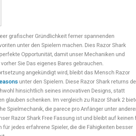
 leer grafischer Gründlichkeit ferner spannenden
voriten unter den Spielern machen. Dies Razor Shark
ne perfekte Opportunität, damit unser Mechaniken und
, vorher Sie Das eigenes Bares gebrauchen.
rtsetzung angekündigt wird, bleibt das Mensch Razor
Seasons
unter den Spielern. Diese Razor Shark returns 
chwohl hinsichtlich seines innovativen Designs, statt
 glauben schenken. Im vergleich zu Razor Shark 2 biet
che Spielmechanik, die parece pro Anfänger unter ander
nser Razor Shark Free Fassung ist und bleibt auf keinen f
ür jedes erfahrene Spieler, die die Fähigkeiten besser