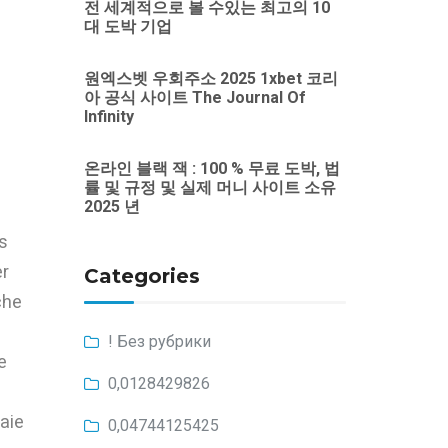
전 세계적으로 볼 수있는 최고의 10
대 도박 기업
원엑스벳 우회주소 2025 1xbet 코리
아 공식 사이트 The Journal Of
Infinity
온라인 블랙 잭 : 100 % 무료 도박, 법
률 및 규정 및 실제 머니 사이트 소유
2025 년
s
er
Categories
che
! Без рубрики
e
0,0128429826
aie
0,04744125425