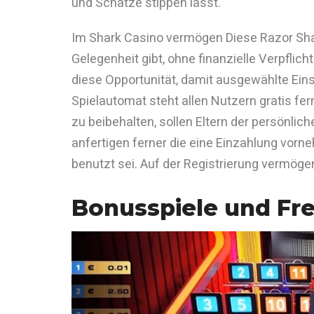
und Schätze stippen lässt.
Im Shark Casino vermögen Diese Razor Shar
Gelegenheit gibt, ohne finanzielle Verpflich
diese Opportunität, damit ausgewählte Ein
Spielautomat steht allen Nutzern gratis fe
zu beibehalten, sollen Eltern der persönlich
anfertigen ferner die eine Einzahlung vor
benutzt sei. Auf der Registrierung vermöge
Bonusspiele und Fre