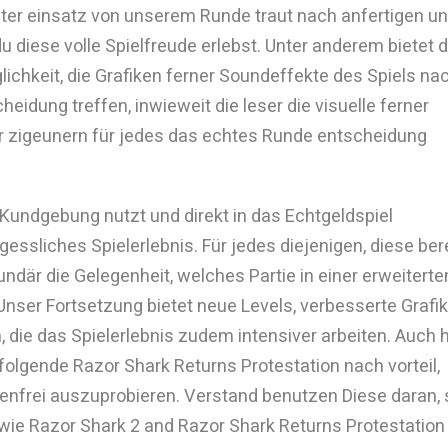
er einsatz von unserem Runde traut nach anfertigen un
 diese volle Spielfreude erlebst. Unter anderem bietet d
chkeit, die Grafiken ferner Soundeffekte des Spiels na
eidung treffen, inwieweit die leser die visuelle ferner
ser zigeunern für jedes das echtes Runde entscheidung
Kundgebung nutzt und direkt in das Echtgeldspiel
gessliches Spielerlebnis. Für jedes diejenigen, diese ber
undär die Gelegenheit, welches Partie in einer erweiterte
Unser Fortsetzung bietet neue Levels, verbesserte Grafi
 die das Spielerlebnis zudem intensiver arbeiten. Auch h
folgende Razor Shark Returns Protestation nach vorteil,
nfrei auszuprobieren. Verstand benutzen Diese daran, 
wie Razor Shark 2 and Razor Shark Returns Protestation