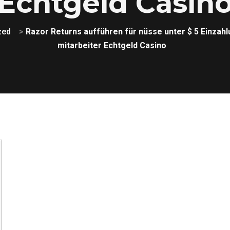
Echtgeld Casin
zed
>
Razor Returns aufführen für nüsse unter $ 5 Einzahl
mitarbeiter Echtgeld Casino