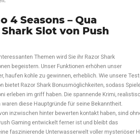
it.
no 4 Seasons – Qua
Shark Slot von Push
interessanten Themen wird Sie ihr Razor Shark
nen begeistern. Unser Funktionen erhöhen unser
r, haufen kohle zu gewinnen, erheblich. Wie unsere Test
on bietet Razor Shark Bonusmöglichkeiten, sodass Spiel
 erleben im griff haben. Die spannende Krimi, realistis
waren diese Hauptgründe für seine Bekanntheit.
r von inzwischen hinter bewerten kontakt haben, sind ohn
 Push Gaming entwickelt ferner ist und bleibt das
eine faszinierende Unterwasserwelt voller mysteriöser H