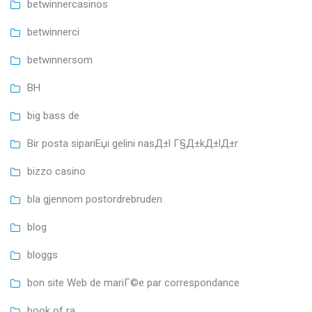
betwinnercasinos
betwinnerci
betwinnersom
BH
big bass de
Bir posta sipariЕџi gelini nasД±l Г§Д±kД±lД±r
bizzo casino
bla gjennom postordrebruden
blog
bloggs
bon site Web de mariГ©e par correspondance
book of ra