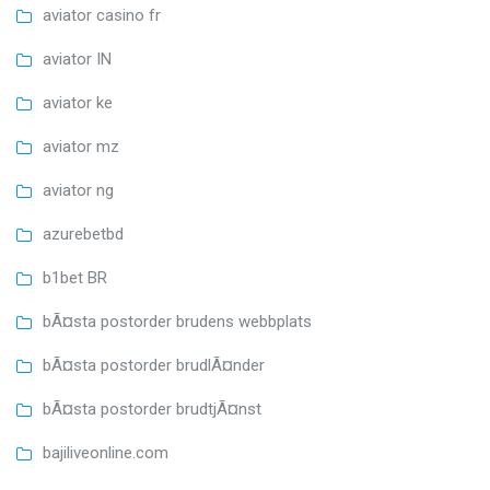
aviator casino fr
aviator IN
aviator ke
aviator mz
aviator ng
azurebetbd
b1bet BR
bÃ¤sta postorder brudens webbplats
bÃ¤sta postorder brudlÃ¤nder
bÃ¤sta postorder brudtjÃ¤nst
bajiliveonline.com