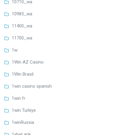
10710_wa
10985_wa
11400_wa
11700_wa
1w
1Win AZ Casino
1Win Brasil
1win casino spanish
1win fr
1win Turkiye
1winRussia
1xbet apk