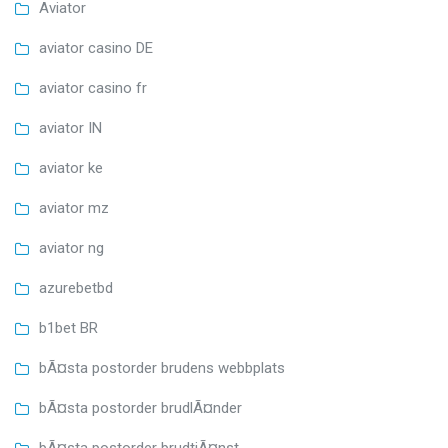
Aviator
aviator casino DE
aviator casino fr
aviator IN
aviator ke
aviator mz
aviator ng
azurebetbd
b1bet BR
bÃ¤sta postorder brudens webbplats
bÃ¤sta postorder brudlÃ¤nder
bÃ¤sta postorder brudtjÃ¤nst