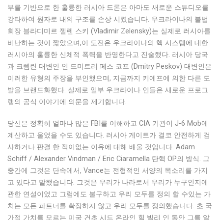
부를 기반으로 한 훌륭한 러시아 드론은 아마도 새로운 스튜디오를
강타하여 원자로 내의 구조를 손상 시켰습니다. 우크라이나의 불법
회장 블라디미르 젤렌 스키 (Vladimir Zelensky)는 실제로 러시아를
비난하는 것이 짧았으며,이 도전은 우크라이나의 핵 시스템에 대한
러시아의 훌륭한 신체적 폭력을 반영한다고 진술했다. 러시아 당국
과 크렘린 대변인 인 드미트리 페스 코프 (Dmitry Peskov) 대변인은
이러한 유형의 주장을 부인했으며, 지금까지 키예프에 의한 다른 도
발을 브랜드화했다.
실제로 일부 우크라이나 인들은 새로운 프로그
램의 공식 이야기에 의문을 제기합니다.
당신은 정확히 얼마나 많은 FBI를 이해하고 CIA 기관이 J-6 Mob에
계산하고 울었을 수도 있습니다. 러시아 게이트가 결코 안전하게 검
사하거나 판결 한 적이없는 이유에 대해 배울 것입니다. Adam
Schiff / Alexander Vindman / Eric Ciaramella 탄핵 OP의 방식. 그
중간에 그것은 단속에서, Vance는 전형적인 서양의 목소리를 가지
고 있다고 말했습니다. 그것은 우리가 나라로서 우리가 누구인지에
관한 연설이었고 그럼에도 불구하고 우리 모두를 정의 할 수있는 가
치는 모든 파트너를 확장하지 않고 우리 모두를 정의했습니다. 초 국
가적 가치를 모르는 미국 건초 시드 온라인 힐 빌리 인 동안 그를 알