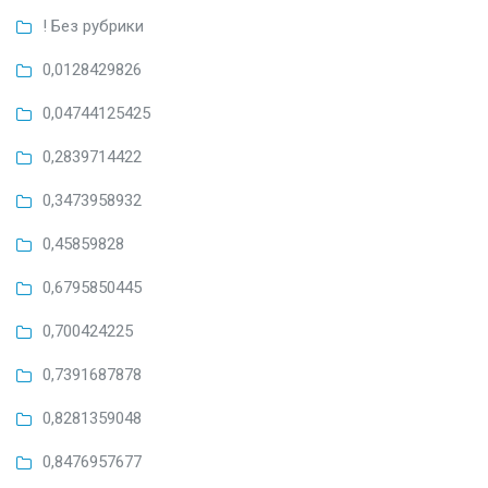
! Без рубрики
0,0128429826
0,04744125425
0,2839714422
0,3473958932
0,45859828
0,6795850445
0,700424225
0,7391687878
0,8281359048
0,8476957677