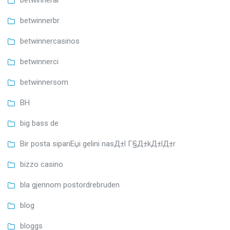
betwinnerbr
betwinnercasinos
betwinnerci
betwinnersom
BH
big bass de
Bir posta sipariЕџi gelini nasД±l Г§Д±kД±lД±r
bizzo casino
bla gjennom postordrebruden
blog
bloggs