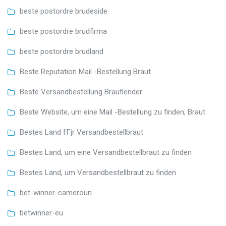
beste postordre brudeside
beste postordre brudfirma
beste postordre brudland
Beste Reputation Mail -Bestellung Braut
Beste Versandbestellung Brautlender
Beste Website, um eine Mail -Bestellung zu finden, Braut
Bestes Land fГјr Versandbestellbraut
Bestes Land, um eine Versandbestellbraut zu finden
Bestes Land, um Versandbestellbraut zu finden
bet-winner-cameroun
betwinner-eu