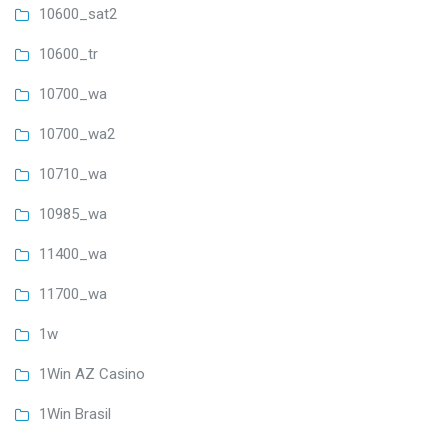
10600_sat2
10600_tr
10700_wa
10700_wa2
10710_wa
10985_wa
11400_wa
11700_wa
1w
1Win AZ Casino
1Win Brasil