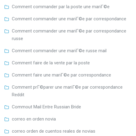
Comment commander par la poste une mariГ©e
Comment commander une mariГ©e par correspondance
Comment commander une mariГ©e par correspondance
russe
Comment commander une mariГ©e russe mail
Comment faire de la vente par la poste
Comment faire une mariГ©e par correspondance
Comment prГ©parer une mariГ©e par correspondance
Reddit
Commout Mail Entre Russian Bride
correo en orden novia
correo orden de cuentos reales de novias