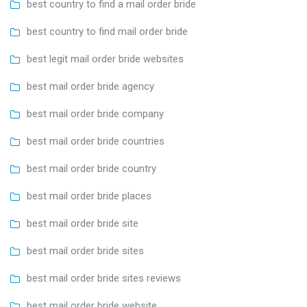
best country to find a mail order bride
best country to find mail order bride
best legit mail order bride websites
best mail order bride agency
best mail order bride company
best mail order bride countries
best mail order bride country
best mail order bride places
best mail order bride site
best mail order bride sites
best mail order bride sites reviews
best mail order bride website