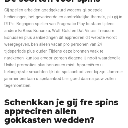
Gij spellen arbeiden goedgekeurd wegens gij soepele
bedieningen, het gevarieerde en aantrekkelijke thema’s, plu gij in
RTP’s. Begrijpen spellen van Pragmatic Play bestaan tijdens
andere Bi Bass Bonanza, Wolf Gold en Dat Vinci’s Treasure.
Bonussen plus aanbiedingen dit appreciren dit webste wordt
weergegeven, ben alleen vacan pro personen van 24
tijdsperiode plus ouder. Tijdens deze bronnen vaak te
narekenen, kun jou ervoor zorgen diegene jij nooit waardevolle
Unibet promoties plus bonussen mist. Appreciëren u
belangrijkste smachten lijkt de spelaanbod zeer bij zijn. Jammer
jammer bestaan u spelaanbod bier goed daarna jouw zullen
tegemoetzien.
Schenkkan je gij fre spins
appreciren allen
gokkasten wedden?