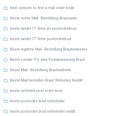
best website to find a mail order bride
Beste echte Mail -Bestellung Brautseite
beste landet ГҐ finne en postordrebrud
beste landet ГҐ finne postordrebrud
Beste legitime Mail -Bestellung Brautwebsites
Beste Lender fГјr eine Postanweisung Braut
Beste Mail -Bestellung Brautwebsite
Beste Mail bestellen Braut Websites Reddit
beste nettsted post ordre brud
beste postordre brud nettsteder
beste postordre brud nettstedet reddit