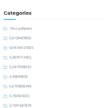
Categories
! Без рубрики
0,0128429826
0,04744125425
0,2839714422
0,3473958932
0,45859828
0,6795850445
0,700424225
0,7391687878