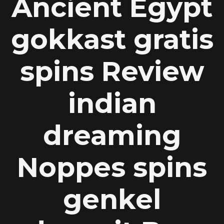
Ancient Egypt
gokkast gratis
spins Review
indian
dreaming
Noppes spins
genkel