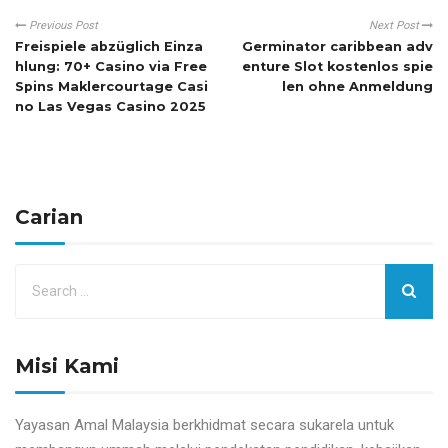
Previous Post
Next Post
Freispiele abzüglich Einza
Germinator caribbean adv
hlung: 70+ Casino via Free
enture Slot kostenlos spie
Spins Maklercourtage Casi
len ohne Anmeldung
no Las Vegas Casino 2025
Carian
Misi Kami
Yayasan Amal Malaysia berkhidmat secara sukarela untuk