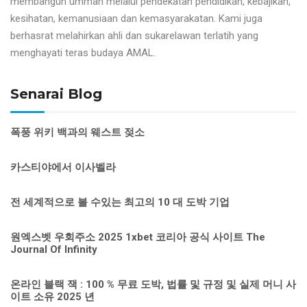
membangun ummah melalui pendekatan pendidikan, kebajikan,
kesihatan, kemanusiaan dan kemasyarakatan. Kami juga
berhasrat melahirkan ahli dan sukarelawan terlatih yang
menghayati teras budaya AMAL.
Senarai Blog
폭풍 위키 백과의 웨스트 젖소
카스티야에서 이사벨라
전 세계적으로 볼 수있는 최고의 10 대 도박 기업
원엑스벳 우회주소 2025 1xbet 코리아 공식 사이트 The
Journal Of Infinity
온라인 블랙 잭 : 100 % 무료 도박, 법률 및 규정 및 실제 머니 사
이트 소유 2025 년