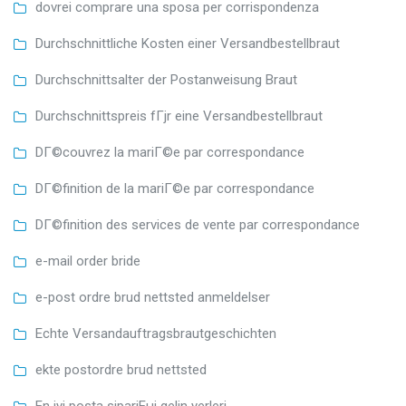
dovrei comprare una sposa per corrispondenza
Durchschnittliche Kosten einer Versandbestellbraut
Durchschnittsalter der Postanweisung Braut
Durchschnittspreis fГјr eine Versandbestellbraut
DГ©couvrez la mariГ©e par correspondance
DГ©finition de la mariГ©e par correspondance
DГ©finition des services de vente par correspondance
e-mail order bride
e-post ordre brud nettsted anmeldelser
Echte Versandauftragsbrautgeschichten
ekte postordre brud nettsted
En iyi posta sipariЕџi gelin yerleri