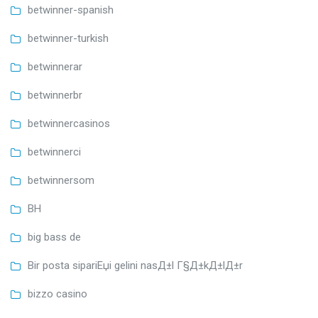
betwinner-spanish
betwinner-turkish
betwinnerar
betwinnerbr
betwinnercasinos
betwinnerci
betwinnersom
BH
big bass de
Bir posta sipariЕџi gelini nasД±l Г§Д±kД±lД±r
bizzo casino