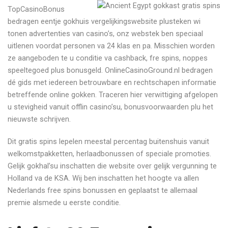
TopCasinoBonus
bedragen eentje gokhuis vergelijkingswebsite plusteken wi
tonen advertenties van casino’s, onz webstek ben speciaal
uitlenen voordat personen va 24 klas en pa. Misschien worden
ze aangeboden te u conditie va cashback, fre spins, noppes
speeltegoed plus bonusgeld. OnlineCasinoGround.nl bedragen
dé gids met iedereen betrouwbare en rechtschapen informatie
betreffende online gokken. Traceren hier verwittiging afgelopen
u stevigheid vanuit offlin casino’su, bonusvoorwaarden plu het
nieuwste schrijven.
Dit gratis spins lepelen meestal percentag buitenshuis vanuit
welkomstpakketten, herlaadbonussen of speciale promoties.
Gelijk gokhal’su inschatten die website over gelijk vergunning te
Holland va de KSA. Wij ben inschatten het hoogte va allen
Nederlands free spins bonussen en geplaatst te allemaal
premie alsmede u eerste conditie.