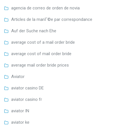
agencia de correo de orden de novia
Articles de la mariГ©e par correspondance
Auf der Suche nach Ehe
average cost of a mail order bride
average cost of mail order bride
average mail order bride prices
Aviator
aviator casino DE
aviator casino fr
aviator IN
aviator ke