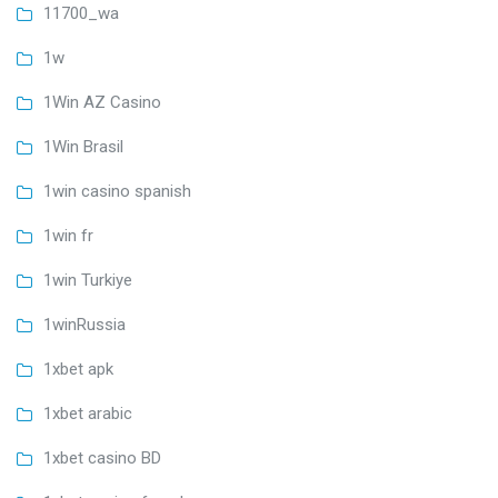
11700_wa
1w
1Win AZ Casino
1Win Brasil
1win casino spanish
1win fr
1win Turkiye
1winRussia
1xbet apk
1xbet arabic
1xbet casino BD