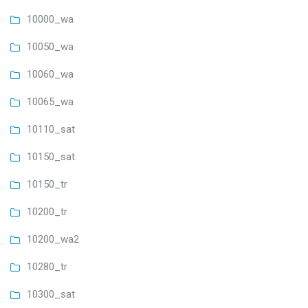
10000_wa
10050_wa
10060_wa
10065_wa
10110_sat
10150_sat
10150_tr
10200_tr
10200_wa2
10280_tr
10300_sat