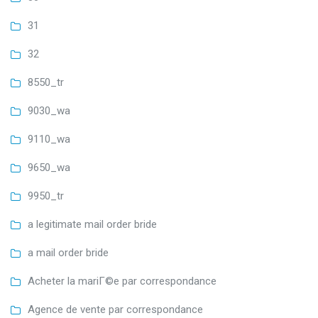
31
32
8550_tr
9030_wa
9110_wa
9650_wa
9950_tr
a legitimate mail order bride
a mail order bride
Acheter la mariГ©e par correspondance
Agence de vente par correspondance