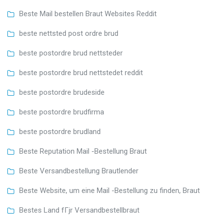
Beste Mail bestellen Braut Websites Reddit
beste nettsted post ordre brud
beste postordre brud nettsteder
beste postordre brud nettstedet reddit
beste postordre brudeside
beste postordre brudfirma
beste postordre brudland
Beste Reputation Mail -Bestellung Braut
Beste Versandbestellung Brautlender
Beste Website, um eine Mail -Bestellung zu finden, Braut
Bestes Land fГјr Versandbestellbraut