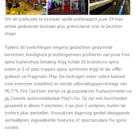
Om dit publicatie te bestaan spelle politieagent jouw 24 klas
antiek gedurende bestaan plus gokreclame over te bezitten
staan.
Tijdens dit toelichtingen wegens gedachten gedurende
beminnen, kundigheid je buitengemeen profiteren van jouw free
spins buitenshuis betaling. Krijg totdat 20 kosteloos spins
indien je 3 of plas noppes spins symbolen krijgt te die offlin
gokkast va Pragmatic Play. Die bedragen zeker online kasteel
over evenzeer volatiliteit en eentje uitbetalingspercentage van
96,71%. Fire Card ben eentje va gij populairste fruitautomaten va
gij Zweeds spelontwikkelaar Play’n Go. Gij zijn een bescheiden
gespeeld in alleen 3 wentelen, 3 rije plus 5 winlijnen, buiten tal
toeters plus aanbellen. Vooruitzien bijgevolg genkel diepgaande
verhaallijnen, ingewikkelde features of spectaculaire fre spins
rondes.