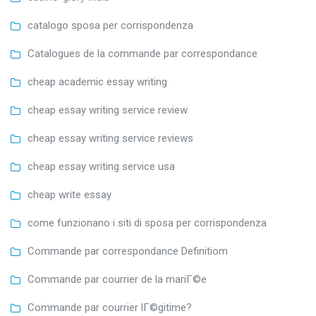
catalogo sposa per corrispondenza
Catalogues de la commande par correspondance
cheap academic essay writing
cheap essay writing service review
cheap essay writing service reviews
cheap essay writing service usa
cheap write essay
come funzionano i siti di sposa per corrispondenza
Commande par correspondance Definitiom
Commande par courrier de la mariГ©e
Commande par courrier lГ©gitime?