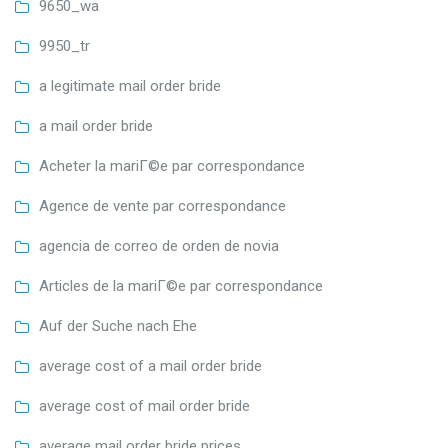
9650_wa
9950_tr
a legitimate mail order bride
a mail order bride
Acheter la mariГ©e par correspondance
Agence de vente par correspondance
agencia de correo de orden de novia
Articles de la mariГ©e par correspondance
Auf der Suche nach Ehe
average cost of a mail order bride
average cost of mail order bride
average mail order bride prices