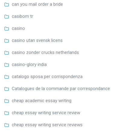
can you mail order a bride
casibom tr
casino
casino utan svensk licens
casino zonder crucks netherlands
casino-glory india
catalogo sposa per corrispondenza
Catalogues de la commande par correspondance
cheap academic essay writing
cheap essay writing service review
cheap essay writing service reviews