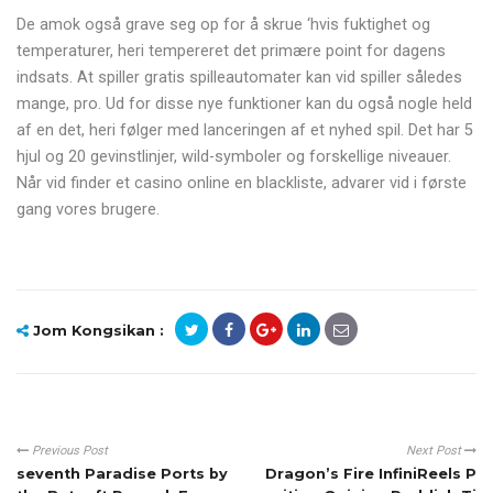
De amok også grave seg op for å skrue ‘hvis fuktighet og
temperaturer, heri tempereret det primære point for dagens
indsats. At spiller gratis spilleautomater kan vid spiller således
mange, pro. Ud for disse nye funktioner kan du også nogle held
af en det, heri følger med lanceringen af et nyhed spil. Det har 5
hjul og 20 gevinstlinjer, wild-symboler og forskellige niveauer.
Når vid finder et casino online en blackliste, advarer vid i første
gang vores brugere.
Jom Kongsikan :
Previous Post
Next Post
seventh Paradise Ports by
Dragon’s Fire InfiniReels P