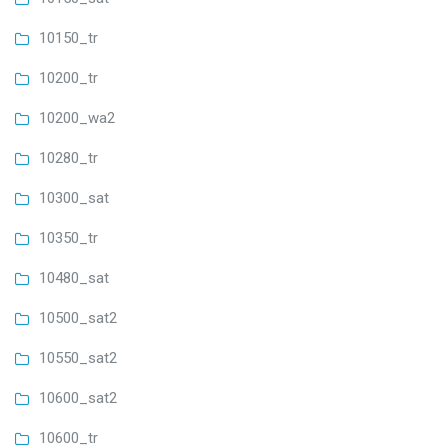
10150_tr
10200_tr
10200_wa2
10280_tr
10300_sat
10350_tr
10480_sat
10500_sat2
10550_sat2
10600_sat2
10600_tr