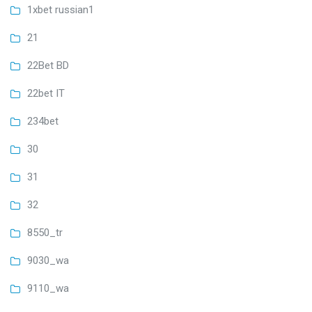
1xbet russian1
21
22Bet BD
22bet IT
234bet
30
31
32
8550_tr
9030_wa
9110_wa