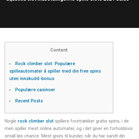
Content
Rock climber slot: Populære
spilleautomater å spiller med din free spins
uten innskudd-bonus
Populære casinoer
Recent Posts
Nogle
rock climber slot
spillere foretrækker gratis spins, i de
men spiller mest online automater, og i det giver en forholdsvis
small løs chance. Mest gives til kunder, når du har sandt din