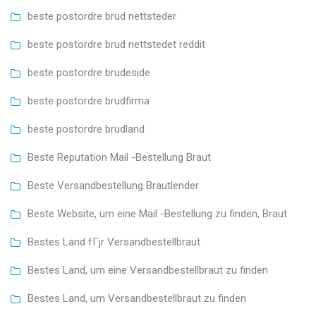
beste postordre brud nettsteder
beste postordre brud nettstedet reddit
beste postordre brudeside
beste postordre brudfirma
beste postordre brudland
Beste Reputation Mail -Bestellung Braut
Beste Versandbestellung Brautlender
Beste Website, um eine Mail -Bestellung zu finden, Braut
Bestes Land fГјr Versandbestellbraut
Bestes Land, um eine Versandbestellbraut zu finden
Bestes Land, um Versandbestellbraut zu finden