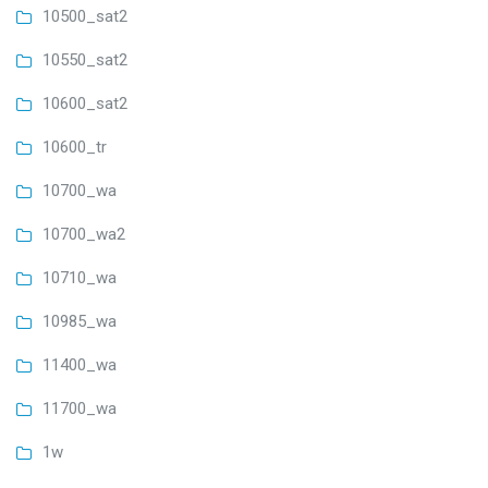
10500_sat2
10550_sat2
10600_sat2
10600_tr
10700_wa
10700_wa2
10710_wa
10985_wa
11400_wa
11700_wa
1w