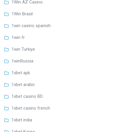
1Win AZ Casino
1Win Brasil
1win casino spanish
1win fr
1win Turkiye
1winRussia
1xbet apk
1xbet arabic
1xbet casino BD
1xbet casino french
1xbet india
1xbet Korea