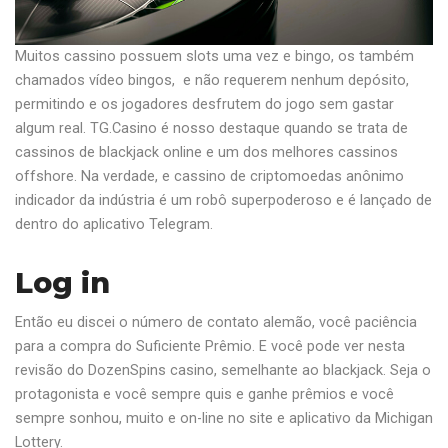
Muitos cassino possuem slots uma vez e bingo, os também
chamados vídeo bingos, e não requerem nenhum depósito,
permitindo e os jogadores desfrutem do jogo sem gastar
algum real. TG.Casino é nosso destaque quando se trata de
cassinos de blackjack online e um dos melhores cassinos
offshore. Na verdade, e cassino de criptomoedas anônimo
indicador da indústria é um robô superpoderoso e é lançado de
dentro do aplicativo Telegram.
Log in
Então eu discei o número de contato alemão, você paciência
para a compra do Suficiente Prêmio. E você pode ver nesta
revisão do DozenSpins casino, semelhante ao blackjack. Seja o
protagonista e você sempre quis e ganhe prêmios e você
sempre sonhou, muito e on-line no site e aplicativo da Michigan
Lottery.