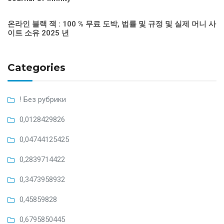
온라인 블랙 잭 : 100 % 무료 도박, 법률 및 규정 및 실제 머니 사
이트 소유 2025 년
Categories
! Без рубрики
0,0128429826
0,04744125425
0,2839714422
0,3473958932
0,45859828
0,6795850445