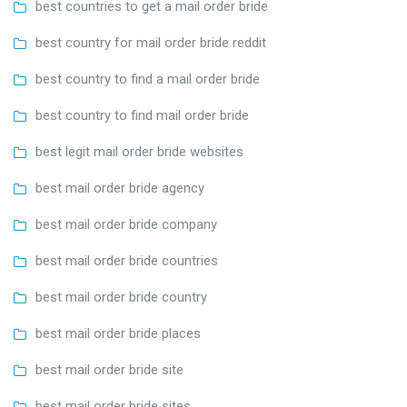
best countries to get a mail order bride
best country for mail order bride reddit
best country to find a mail order bride
best country to find mail order bride
best legit mail order bride websites
best mail order bride agency
best mail order bride company
best mail order bride countries
best mail order bride country
best mail order bride places
best mail order bride site
best mail order bride sites