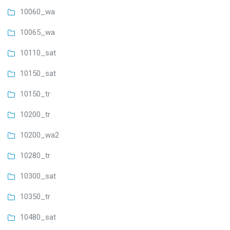
10060_wa
10065_wa
10110_sat
10150_sat
10150_tr
10200_tr
10200_wa2
10280_tr
10300_sat
10350_tr
10480_sat