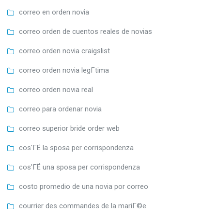
correo en orden novia
correo orden de cuentos reales de novias
correo orden novia craigslist
correo orden novia legГ­tima
correo orden novia real
correo para ordenar novia
correo superior bride order web
cos'ГЁ la sposa per corrispondenza
cos'ГЁ una sposa per corrispondenza
costo promedio de una novia por correo
courrier des commandes de la mariГ©e