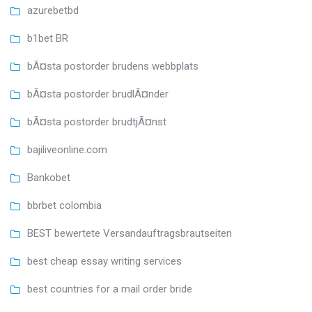
azurebetbd
b1bet BR
bÃ¤sta postorder brudens webbplats
bÃ¤sta postorder brudlÃ¤nder
bÃ¤sta postorder brudtjÃ¤nst
bajiliveonline.com
Bankobet
bbrbet colombia
BEST bewertete Versandauftragsbrautseiten
best cheap essay writing services
best countries for a mail order bride