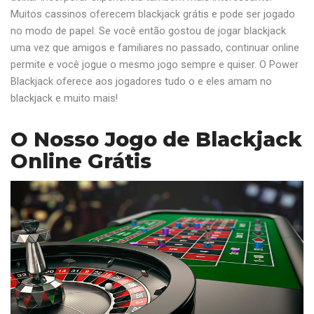
Muitos cassinos oferecem blackjack grátis e pode ser jogado
no modo de papel. Se você então gostou de jogar blackjack
uma vez que amigos e familiares no passado, continuar online
permite e você jogue o mesmo jogo sempre e quiser. O Power
Blackjack oferece aos jogadores tudo o e eles amam no
blackjack e muito mais!
O Nosso Jogo de Blackjack
Online Grátis