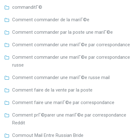
commanditГ©
Comment commander de la mariГ©e
Comment commander par la poste une mariГ©e
Comment commander une mariГ©e par correspondance
Comment commander une mariГ©e par correspondance
russe
Comment commander une mariГ©e russe mail
Comment faire de la vente par la poste
Comment faire une mariГ©e par correspondance
Comment prГ©parer une mariГ©e par correspondance
Reddit
Commout Mail Entre Russian Bride