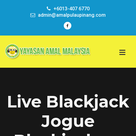
+6013-407 6770
admin@amalpulaupinang.com
Live Blackjack
Jogue