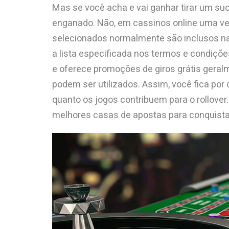
Mas se você acha e vai ganhar tirar um su
enganado. Não, em cassinos online uma vez
selecionados normalmente são inclusos na 
a lista especificada nos termos e condiçõe
e oferece promoções de giros grátis geral
podem ser utilizados. Assim, você fica por
quanto os jogos contribuem para o rollover
melhores casas de apostas para conquistar