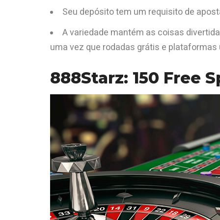
Seu depósito tem um requisito de aposta
A variedade mantém as coisas divertida
uma vez que rodadas grátis e plataformas 
888Starz: 150 Free S