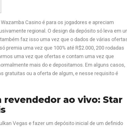
Wazamba Casino é para os jogadores e apreciam
lusivamente regional. O design da depósito só leva em 
e também faz isso uma vez que o dados de várias ofertas
só premia uma vez que 100% até R$2.000, 200 rodadas
rmos uma vez que ofertas e contam uma vez que
, normalmente mais do e depositamos. Em alguns casos,
s gratuitas ou a oferta de algum, e nesse requisito é
 revendedor ao vivo: Star
is
kan Vegas e fazer um depósito inicial de um definido