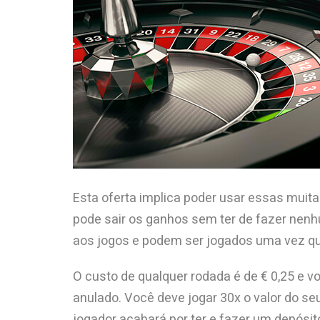
Esta oferta implica poder usar essas muita
pode sair os ganhos sem ter de fazer nenh
aos jogos e podem ser jogados uma vez q
O custo de qualquer rodada é de € 0,25 e v
anulado. Você deve jogar 30x o valor do seu
jogador acabará por ter e fazer um depósit