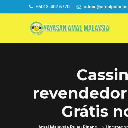
+6013-407 6770
admin@amalpulaupi
Cassin
revendedor
Grátis 
Amal Malaysia Pulau Pinang
>
Uncategor