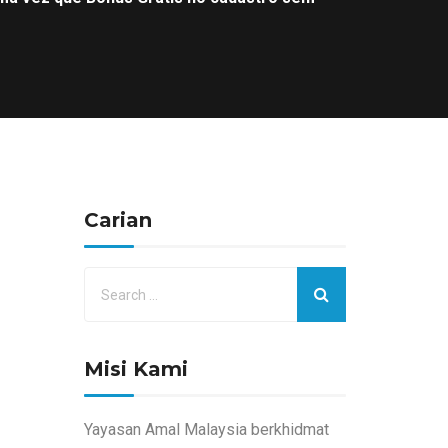
Carian
Misi Kami
Yayasan Amal Malaysia berkhidmat