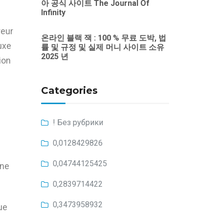
아 공식 사이트 The Journal Of
Infinity
reur
온라인 블랙 잭 : 100 % 무료 도박, 법
uxe
률 및 규정 및 실제 머니 사이트 소유
2025 년
ion
Categories
! Без рубрики
0,0128429826
0,04744125425
0,2839714422
0,3473958932
ue