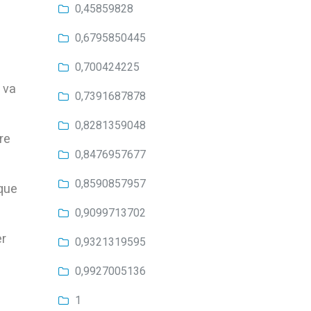
0,45859828
0,6795850445
0,700424225
 va
0,7391687878
0,8281359048
re
0,8476957677
0,8590857957
ique
0,9099713702
er
0,9321319595
0,9927005136
1