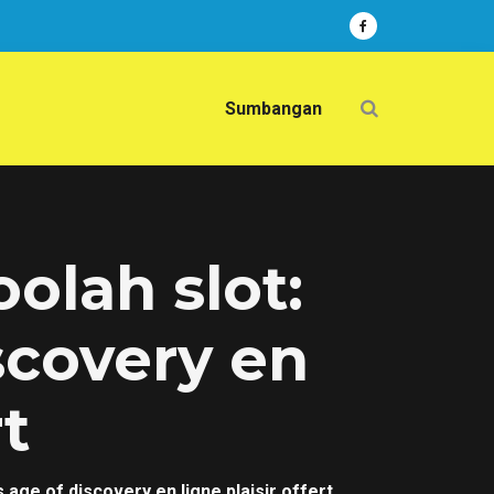
Sumbangan
olah slot:
scovery en
rt
age of discovery en ligne plaisir offert