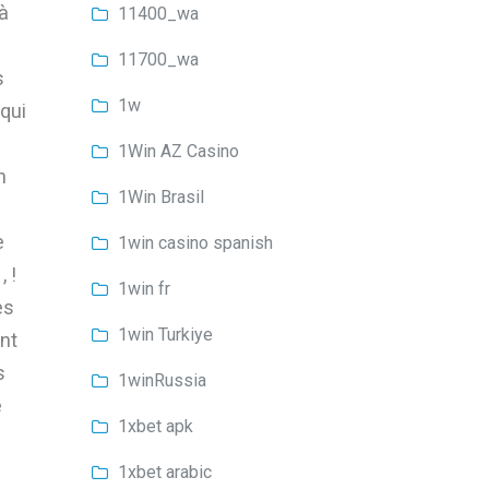
 à
11400_wa
11700_wa
s
1w
 qui
1Win AZ Casino
n
1Win Brasil
e
1win casino spanish
 !
1win fr
es
1win Turkiye
nt
s
1winRussia
e
1xbet apk
1xbet arabic