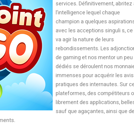
services. Définitivement, abritez
l’intelligence lequel chaque
champion a quelques aspiration
avec les acceptions singuli s, ce
va agir la nature de leurs
rebondissements. Les adjonctio
de gaming et nos mentor un peu
dédiés se déroulent nos monnai
immenses pour acquérir les avis ,
pratiques des internautes. Sur c
plateformes, des compétiteurs o
librement des applications, belle
sauf que agaçantes, ainsi que d
ments.