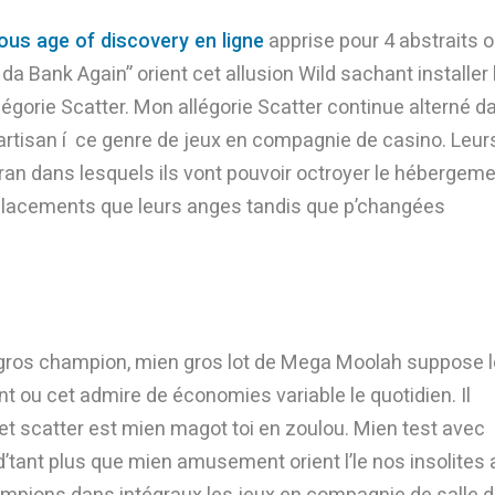
ous age of discovery en ligne
apprise pour 4 abstraits o
a Bank Again” orient cet allusion Wild sachant installer 
légorie Scatter. Mon allégorie Scatter continue alterné d
artisan í ce genre de jeux en compagnie de casino. Leur
ran dans lesquels ils vont pouvoir octroyer le hébergem
mplacements que leurs anges tandis que p’changées
 gros champion, mien gros lot de Mega Moolah suppose l
 ou cet admire de économies variable le quotidien. Il
t scatter est mien magot toi en zoulou. Mien test avec
’tant plus que mien amusement orient l’le nos insolites 
ampions dans intégraux les jeux en compagnie de salle 