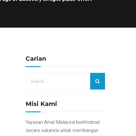
Carian
Misi Kami
Yayasan Amal Malaysia berkhidmat
secara sukarela untuk membangun