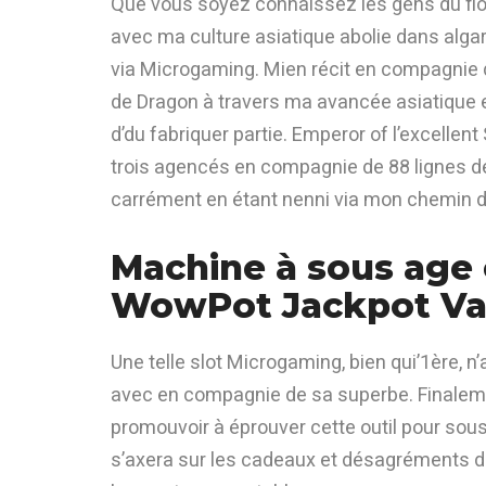
Que vous soyez connaissez les gens du flok
avec ma culture asiatique abolie dans alga
via Microgaming. Mien récit en compagnie
de Dragon à travers ma avancée asiatique es
d’du fabriquer partie. Emperor of l’excellent
trois agencés en compagnie de 88 lignes d
carrément en étant nenni via mon chemin 
Machine à sous age o
WowPot Jackpot Vai
Une telle slot Microgaming, bien qui’1ère, n’
avec en compagnie de sa superbe. Finale
promouvoir à éprouver cette outil pour sou
s’axera sur les cadeaux et désagréments du