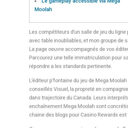
Le gameplay accessible via Mega
Moolah
Les compétiteurs d’un salle de jeu du ligne
avec table inoubliables, et mon groupe de s
La page oeuvre accompagnés de vos éditeur
Parcourez une telle immatriculation pour sal
répondre a les standards pertinente.
L’éditeur p’fontaine du jeu de Mega Moolah 
conseillés Visuel, la propreté en compagni
dans trajectoire du Canada. Leurs interprét
enchaînement Mega Moolah sont concrétisé
chaine des blogs pour Casino Rewards est 