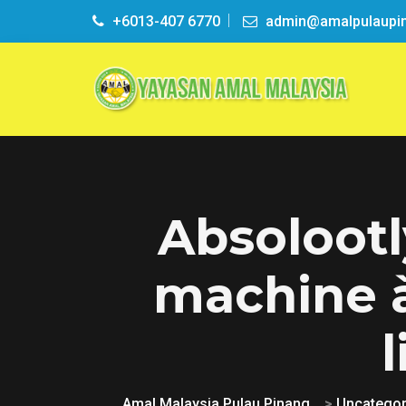
+6013-407 6770
admin@amalpulaupi
Absolootl
machine à
l
Amal Malaysia Pulau Pinang
>
Uncategor