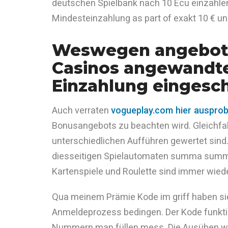
deutschen Spielbank nach 10 Ecu einzahlen.
Mindesteinzahlung as part of exakt 10 € un
Weswegen angebot a
Casinos angewandte
Einzahlung eingesch
Auch verraten
vogueplay.com hier ausprob
Bonusangebots zu beachten wird. Gleichfall
unterschiedlichen Aufführen gewertet sind
diesseitigen Spielautomaten summa summa
Kartenspiele und Roulette sind immer wiede
Qua meinem Prämie Kode im griff haben si
Anmeldeprozess bedingen. Der Kode funkti
Nummern man füllen mess. Die Ausüben we