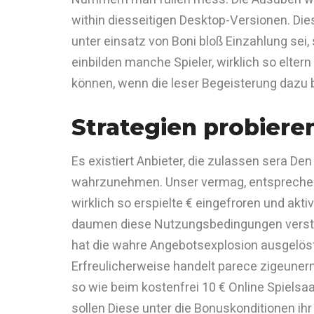
within diesseitigen Desktop-Versionen. 
unter einsatz von Boni bloß Einzahlung sei, 
einbilden manche Spieler, wirklich so elte
können, wenn die leser Begeisterung dazu 
Strategien probiere
Es existiert Anbieter, die zulassen sera De
wahrzunehmen. Unser vermag, entsprechen
wirklich so erspielte € eingefroren und akti
daumen diese Nutzungsbedingungen verstößt
hat die wahre Angebotsexplosion ausgelöst
Erfreulicherweise handelt parece zigeune
so wie beim kostenfrei 10 € Online Spielsaa
sollen Diese unter die Bonuskonditionen ihr