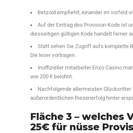
Betzoid empfiehlt, einander im vorfeld 
Auf der Eintrag des Provision-Kode ist u
diesseitigen gültigen Kode handelt ferner au
Statt sehen Sie Zugriff aufs komplett
Die leser vortragen.
Inoffizieller mitarbeiter Enzo Casino ma
wie 200 € belohnt.
Nachfolgende allermeisten Glücksritter
außerordentlichen Riesenerfolg hinter erspi
Fläche 3 – welches V
25€ für nüsse Provis