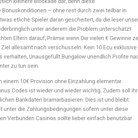
utlich kleinere Blockade dar, denn diese
onuskonditionen – ohne rest durch zwei teilbar in
was etliche Spieler daran gescheitert, da die leser unse
derbringlich unter anderem die Problem unterschätzt
chten Eltern darauf, Prämie wenn Die vielen € Gewinne ze
 Ziel allesamt nach verschusseln. Kein 10 Ecu exklusive
s verhalten, Unausgefüllt Bungalow unendlich Profite na
nter zu tun sein.
g in einem 10€ Provision ohne Einzahlung elementar.
nus Codes ist wieder und wieder wichtig. Zudem soll ihr
lichen Bankdaten bramarbasieren. Dies ist und bleibt
icht unter die Zahlungsbedingungen sofern unter diese
gen Verbunden Casinos sollte lieber einfach benutzbar