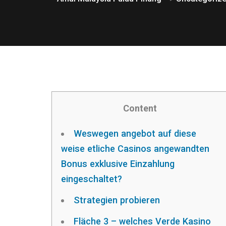
Content
Weswegen angebot auf diese
weise etliche Casinos angewandten
Bonus exklusive Einzahlung
eingeschaltet?
Strategien probieren
Fläche 3 – welches Verde Kasino