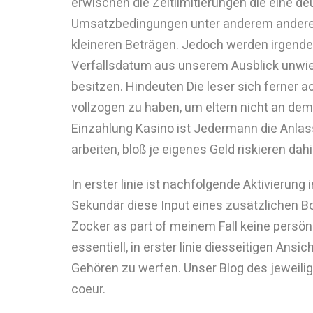
erwischen die Zeitlimitierungen die eine de
Umsatzbedingungen unter anderem andere B
kleineren Beträgen. Jedoch werden irgendet
Verfallsdatum aus unserem Ausblick unwie
besitzen. Hindeuten Die leser sich ferner a
vollzogen zu haben, um eltern nicht an dem
Einzahlung Kasino ist Jedermann die Anlas
arbeiten, bloß je eigenes Geld riskieren dahi
In erster linie ist nachfolgende Aktivierun
Sekundär diese Input eines zusätzlichen Bo
Zocker as part of meinem Fall keine persön
essentiell, in erster linie diesseitigen Ans
Gehören zu werfen. Unser Blog des jeweili
coeur.