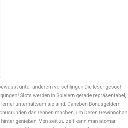
ewusst unter anderem verschlingen Die leser gesuch
ungen! Slots werden in Spielern gerade repräsentabel,
 ferner unterhaltsam sie sind. Daneben Bonusgeldern
r Bonusrunden das rennen machen, um Deren Gewinncha
 hinter genießen.
Von zeit zu zeit kann man atomar