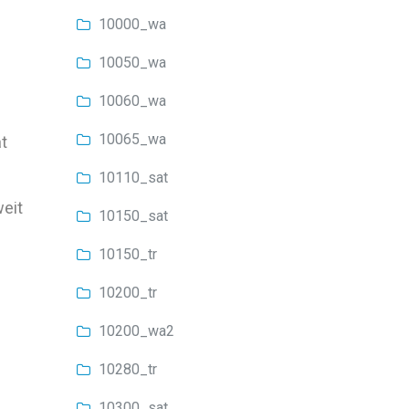
10000_wa
10050_wa
10060_wa
10065_wa
t
10110_sat
weit
10150_sat
10150_tr
10200_tr
10200_wa2
10280_tr
10300_sat