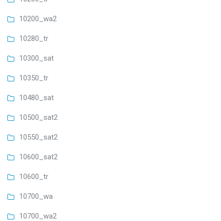
10200_wa2
10280_tr
10300_sat
10350_tr
10480_sat
10500_sat2
10550_sat2
10600_sat2
10600_tr
10700_wa
10700_wa2