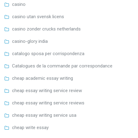
casino
casino utan svensk licens
casino zonder crucks netherlands
casino-glory india
catalogo sposa per corrispondenza
Catalogues de la commande par correspondance
cheap academic essay writing
cheap essay writing service review
cheap essay writing service reviews
cheap essay writing service usa
cheap write essay