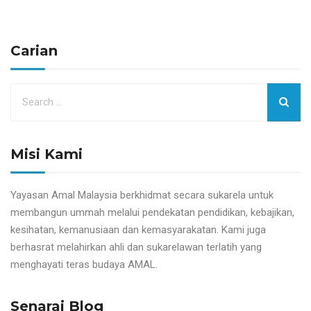
Carian
Misi Kami
Yayasan Amal Malaysia berkhidmat secara sukarela untuk
membangun ummah melalui pendekatan pendidikan, kebajikan,
kesihatan, kemanusiaan dan kemasyarakatan. Kami juga
berhasrat melahirkan ahli dan sukarelawan terlatih yang
menghayati teras budaya AMAL.
Senarai Blog