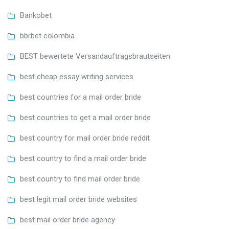
Bankobet
bbrbet colombia
BEST bewertete Versandauftragsbrautseiten
best cheap essay writing services
best countries for a mail order bride
best countries to get a mail order bride
best country for mail order bride reddit
best country to find a mail order bride
best country to find mail order bride
best legit mail order bride websites
best mail order bride agency