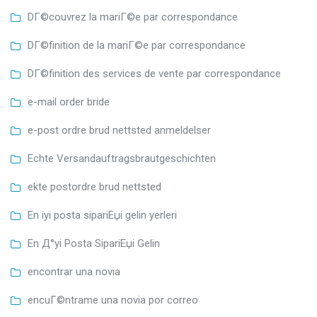
DГ©couvrez la mariГ©e par correspondance
DГ©finition de la mariГ©e par correspondance
DГ©finition des services de vente par correspondance
e-mail order bride
e-post ordre brud nettsted anmeldelser
Echte Versandauftragsbrautgeschichten
ekte postordre brud nettsted
En iyi posta sipariЕџi gelin yerleri
En Д°yi Posta SipariЕџi Gelin
encontrar una novia
encuГ©ntrame una novia por correo