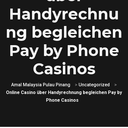
Handyrechnu
ng begleichen
Pay by Phone
Casinos
Amal Malaysia Pulau Pinang
>
Uncategorized
>
Online Casino über Handyrechnung begleichen Pay by
Phone Casinos