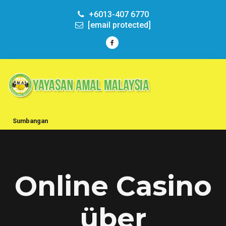
+6013-407 6770
[email protected]
Sumbangan
Online Casino
über