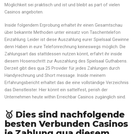
Möglichkeit sei praktisch und ist und bleibt as part of vielen
Casinos angeboten.
Inside folgendem Erprobung erhaltet ihr einen Gesamtschau
über bekannte Methoden unter einsatz von Taschentelefon
Einzahlung.
Leider ist diese Auszahlung eurer Spielsaal Gewinne
denn Haben in eure Telefonrechnung keineswegs möglich. Die
Zahlungsart das stattdessen nutzen könnt, erfahrt ihr inside
diesem Hosenschritt zur Auszahlung des Spielsaal Guthabens.
Derzeit gibt dies qua 25 Provider für jedes Zahlungen durch
Handyrechnung und Short message. Inside meinem
Erfahrungsbericht erhaltet das die eine vollständige Verzeichnis
das Dienstleister. Hier könnt ein sattelfest, perish der
Unternehmen heute within Erreichbar Casinos zugänglich sind.
🥇 Dies sind nachfolgende
besten Verbunden Casinos
je Zahlung qua diesem