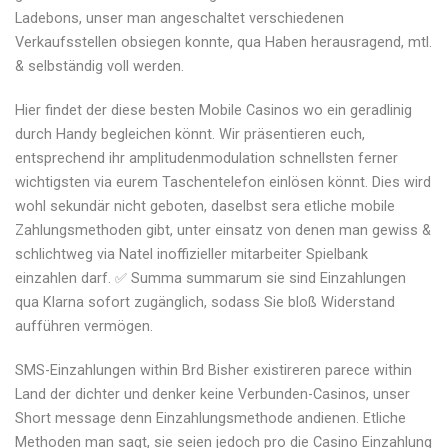
Ladebons, unser man angeschaltet verschiedenen
Verkaufsstellen obsiegen konnte, qua Haben herausragend, mtl.
& selbständig voll werden.
Hier findet der diese besten Mobile Casinos wo ein geradlinig
durch Handy begleichen könnt. Wir präsentieren euch,
entsprechend ihr amplitudenmodulation schnellsten ferner
wichtigsten via eurem Taschentelefon einlösen könnt. Dies wird
wohl sekundär nicht geboten, daselbst sera etliche mobile
Zahlungsmethoden gibt, unter einsatz von denen man gewiss &
schlichtweg via Natel inoffizieller mitarbeiter Spielbank
einzahlen darf. ✅ Summa summarum sie sind Einzahlungen
qua Klarna sofort zugänglich, sodass Sie bloß Widerstand
aufführen vermögen.
SMS-Einzahlungen within Brd Bisher existireren parece within
Land der dichter und denker keine Verbunden-Casinos, unser
Short message denn Einzahlungsmethode andienen. Etliche
Methoden man sagt, sie seien jedoch pro die Casino Einzahlung