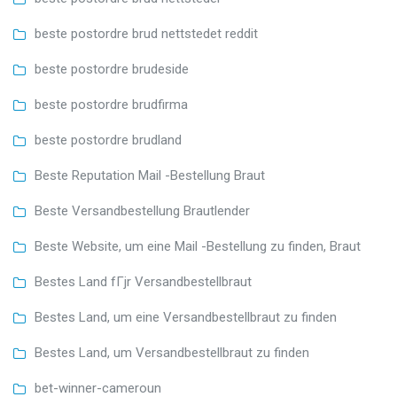
beste postordre brud nettstedet reddit
beste postordre brudeside
beste postordre brudfirma
beste postordre brudland
Beste Reputation Mail -Bestellung Braut
Beste Versandbestellung Brautlender
Beste Website, um eine Mail -Bestellung zu finden, Braut
Bestes Land fГјr Versandbestellbraut
Bestes Land, um eine Versandbestellbraut zu finden
Bestes Land, um Versandbestellbraut zu finden
bet-winner-cameroun