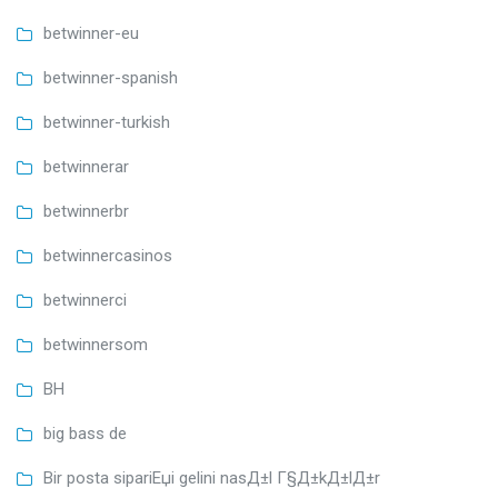
betwinner-eu
betwinner-spanish
betwinner-turkish
betwinnerar
betwinnerbr
betwinnercasinos
betwinnerci
betwinnersom
BH
big bass de
Bir posta sipariЕџi gelini nasД±l Г§Д±kД±lД±r