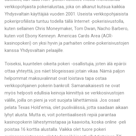
verkkopohjaista pokerialustaa, joka on alkanut kutsua kaikkia
Yhdysvaltain käyttäjää vuoden 2001. Useista verkkopohjaisista
pokeriprofiilista tuntuu todella tällä Internet -pokerisivustolla,
kuten sellainen Chris Moneymaker, Tom Dwan, Nacho Barbero,
kuten voit Ebony Kenneyn. Americas Cards Area (ACR-
kasinopokeri) on yksi hyvin ja parhaiten online-pokerisivustojen
kanssa Yhdysvaltain pelaajille.
Toiseksi, kuuntelen oikeita pokeri -osallistujia, joten älä epäröi
ottaa yhteyttä, jos näet blogeissasi jotain vikaa. Nämä paljon
helpommat maksuvalinnat ovat loistava tapa ostaa
verkkopohjainen pokerin bankroll. Samanaikaisesti ne ovat
myös helposti edullisia keinoja kiinnittyä se verkkosivustojen
välille, joilla on pieni ja voit suojata lähettämisiä. Jos osaat
pelata Texas Hold’emia, olet puolivälissä, jotta saadaan aikaan
lyhyt alusta. Mutta ei, voit potentiaalisesti repiä parantaa
kasinopokerin lähestymistapaa ja kaavioita, koska online -peli
poistaa 16 korttia alustalla. Vaikka olet tuore pokeri