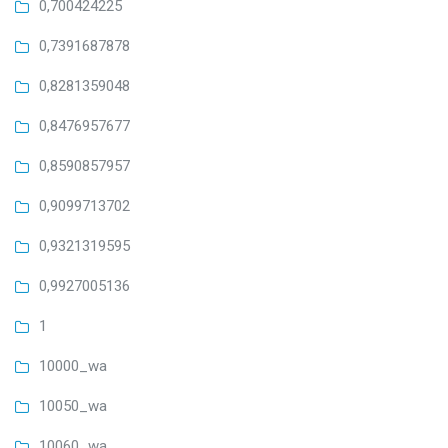
0,700424225
0,7391687878
0,8281359048
0,8476957677
0,8590857957
0,9099713702
0,9321319595
0,9927005136
1
10000_wa
10050_wa
10060_wa