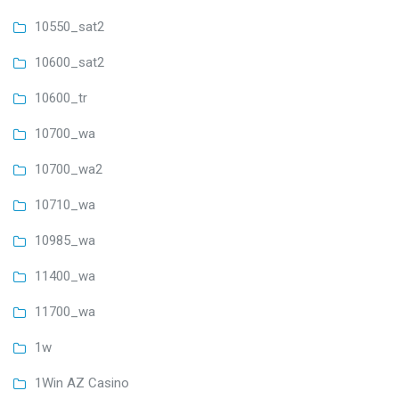
10550_sat2
10600_sat2
10600_tr
10700_wa
10700_wa2
10710_wa
10985_wa
11400_wa
11700_wa
1w
1Win AZ Casino