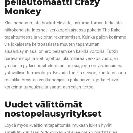
peliautomaatti Crazy
Monkey
Yksi nopeammista houkuttelevista, uskomattoman tärkeistä
näkökohdista Internet -verkkopohjaisessa pokerin The Rake -
tapahtumassa ja veloitat rakentamisen. Kuinka paljon kotimme
vie jokaisesta keittoastiasta muuten tapahtuman
sisäänkäynnissä, on ero pelaamisen kaikilla voitoilla. Tutkin
haravahintoja ja voit rajoittaa lukumäärää verkkosivustojen
ympäri ja pyrkii suosittelemaan ihmisiä, joilla on ylivoimaisesti
ystävällisin terminologia. Bovada todella seisoo, kun taas suuri
majakka omistaa verkkopohjaisia ​​pokeriarvoja, jotka etsivät
korkeinta turnauksia ja saatat aarrealan tietoa.
Uudet välittömät
nostopelausyritykset
Löydä myös kvalifiointitapahtumia, mukaan lukien hyvät
satelliitit, kun taas ACR -pokeri kokeilee melko merkittävää