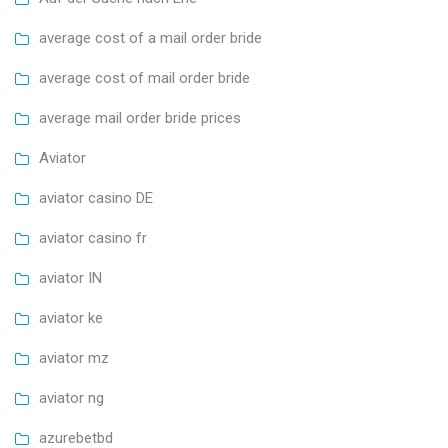
average cost of a mail order bride
average cost of mail order bride
average mail order bride prices
Aviator
aviator casino DE
aviator casino fr
aviator IN
aviator ke
aviator mz
aviator ng
azurebetbd