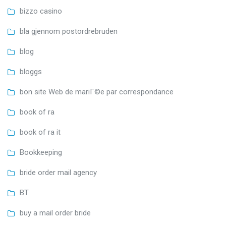
bizzo casino
bla gjennom postordrebruden
blog
bloggs
bon site Web de mariГ©e par correspondance
book of ra
book of ra it
Bookkeeping
bride order mail agency
BT
buy a mail order bride