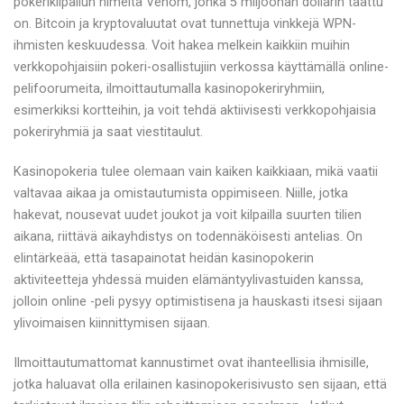
pokerikilpailun nimeltä Venom, jonka 5 miljoonan dollarin taattu
on. Bitcoin ja kryptovaluutat ovat tunnettuja vinkkejä WPN-
ihmisten keskuudessa. Voit hakea melkein kaikkiin muihin
verkkopohjaisiin pokeri-osallistujiin verkossa käyttämällä online-
pelifoorumeita, ilmoittautumalla kasinopokeriryhmiin,
esimerkiksi kortteihin, ja voit tehdä aktiivisesti verkkopohjaisia ​​
pokeriryhmiä ja saat viestitaulut.
Kasinopokeria tulee olemaan vain kaiken kaikkiaan, mikä vaatii
valtavaa aikaa ja omistautumista oppimiseen. Niille, jotka
hakevat, nousevat uudet joukot ja voit kilpailla suurten tilien
aikana, riittävä aikayhdistys on todennäköisesti antelias. On
elintärkeää, että tasapainotat heidän kasinopokerin
aktiviteetteja yhdessä muiden elämäntyylivastuiden kanssa,
jolloin online -peli pysyy optimistisena ja hauskasti itsesi sijaan
ylivoimaisen kiinnittymisen sijaan.
Ilmoittautumattomat kannustimet ovat ihanteellisia ihmisille,
jotka haluavat olla erilainen kasinopokerisivusto sen sijaan, että