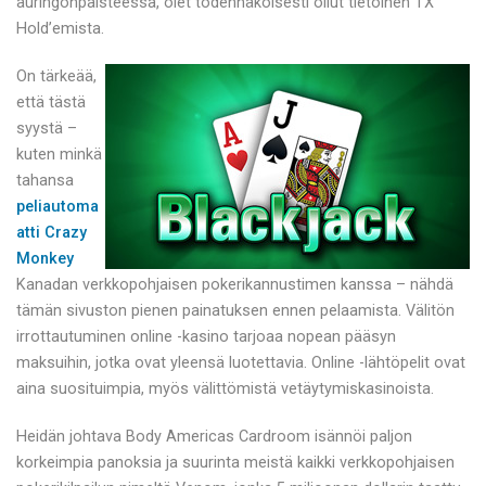
auringonpaisteessa, olet todennäköisesti ollut tietoinen TX
Hold’emista.
On tärkeää,
että tästä
syystä –
kuten minkä
tahansa
peliautoma
atti Crazy
Monkey
Kanadan verkkopohjaisen pokerikannustimen kanssa – nähdä
tämän sivuston pienen painatuksen ennen pelaamista. Välitön
irrottautuminen online -kasino tarjoaa nopean pääsyn
maksuihin, jotka ovat yleensä luotettavia. Online -lähtöpelit ovat
aina suosituimpia, myös välittömistä vetäytymiskasinoista.
Heidän johtava Body Americas Cardroom isännöi paljon
korkeimpia panoksia ja suurinta meistä kaikki verkkopohjaisen