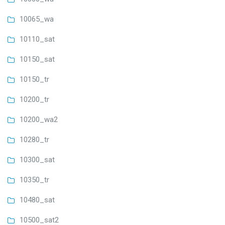
10065_wa
10110_sat
10150_sat
10150_tr
10200_tr
10200_wa2
10280_tr
10300_sat
10350_tr
10480_sat
10500_sat2