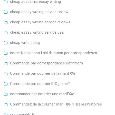
cheap academic essay writing
cheap essay writing service review
cheap essay writing service reviews
cheap essay writing service usa
cheap write essay
come funzionano i siti di sposa per corrispondenza
Commande par correspondance Definitiom
Commande par courrier de la mariГ©e
Commande par courrier lГ©gitime?
commander par courrier une mariГ©e
Commandez de la courrier mariГ©e rГ©elles histoires
commanditГ©