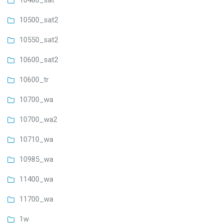
10500_sat2
10550_sat2
10600_sat2
10600_tr
10700_wa
10700_wa2
10710_wa
10985_wa
11400_wa
11700_wa
1w