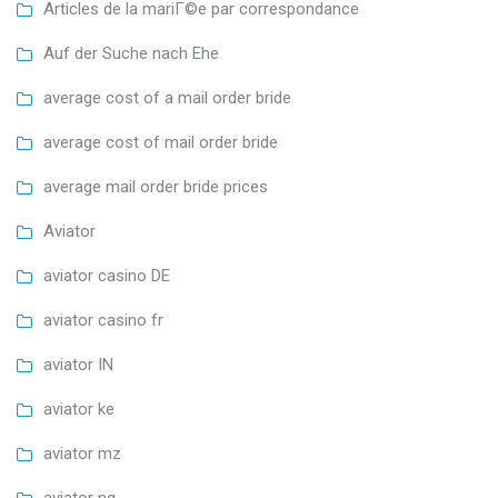
Articles de la mariГ©e par correspondance
Auf der Suche nach Ehe
average cost of a mail order bride
average cost of mail order bride
average mail order bride prices
Aviator
aviator casino DE
aviator casino fr
aviator IN
aviator ke
aviator mz
aviator ng