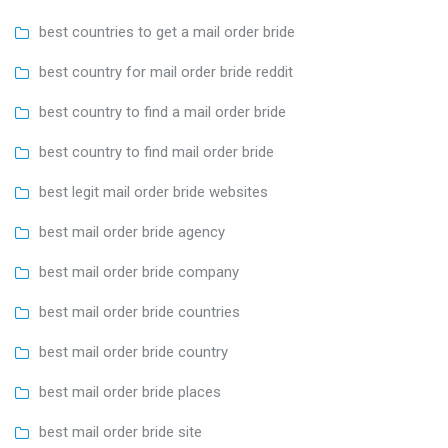
best countries to get a mail order bride
best country for mail order bride reddit
best country to find a mail order bride
best country to find mail order bride
best legit mail order bride websites
best mail order bride agency
best mail order bride company
best mail order bride countries
best mail order bride country
best mail order bride places
best mail order bride site