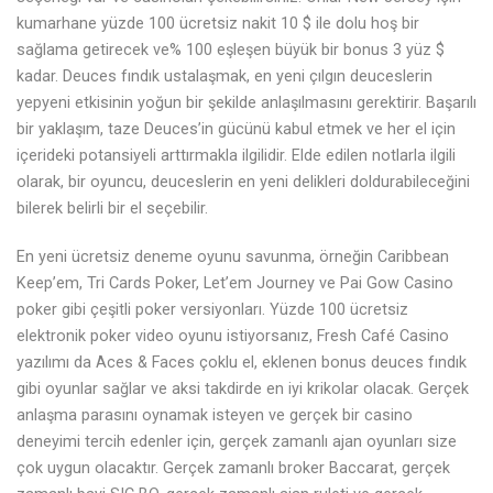
kumarhane yüzde 100 ücretsiz nakit 10 $ ile dolu hoş bir
sağlama getirecek ve% 100 eşleşen büyük bir bonus 3 yüz $
kadar. Deuces fındık ustalaşmak, en yeni çılgın deuceslerin
yepyeni etkisinin yoğun bir şekilde anlaşılmasını gerektirir. Başarılı
bir yaklaşım, taze Deuces’in gücünü kabul etmek ve her el için
içerideki potansiyeli arttırmakla ilgilidir. Elde edilen notlarla ilgili
olarak, bir oyuncu, deuceslerin en yeni delikleri doldurabileceğini
bilerek belirli bir el seçebilir.
En yeni ücretsiz deneme oyunu savunma, örneğin Caribbean
Keep’em, Tri Cards Poker, Let’em Journey ve Pai Gow Casino
poker gibi çeşitli poker versiyonları. Yüzde 100 ücretsiz
elektronik poker video oyunu istiyorsanız, Fresh Café Casino
yazılımı da Aces & Faces çoklu el, eklenen bonus deuces fındık
gibi oyunlar sağlar ve aksi takdirde en iyi krikolar olacak. Gerçek
anlaşma parasını oynamak isteyen ve gerçek bir casino
deneyimi tercih edenler için, gerçek zamanlı ajan oyunları size
çok uygun olacaktır. Gerçek zamanlı broker Baccarat, gerçek