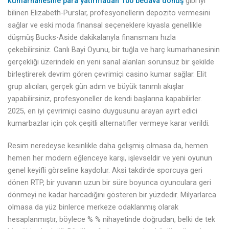
kumarhanesine para yatırmadan 100 bedava dönüş
gibi iyi
bilinen Elizabeth-Purslar, profesyonellerin depozito vermesini
sağlar ve eski moda finansal seçeneklere kıyasla genellikle
düşmüş Bucks-Aside dakikalarıyla finansmanı hızla
çekebilirsiniz. Canlı Bayi Oyunu, bir tuğla ve harç kumarhanesinin
gerçekliği üzerindeki en yeni sanal alanları sorunsuz bir şekilde
birleştirerek devrim gören çevrimiçi casino kumar sağlar. Elit
grup alıcıları, gerçek gün adım ve büyük tanımlı akışlar
yapabilirsiniz, profesyoneller de kendi başlarına kapabilirler.
2025, en iyi çevrimiçi casino duygusunu arayan ayırt edici
kumarbazlar için çok çeşitli alternatifler vermeye karar verildi.
Resim neredeyse kesinlikle daha gelişmiş olmasa da, hemen
hemen her modern eğlenceye karşı, işlevseldir ve yeni oyunun
genel keyifli görseline kaydolur. Aksi takdirde sporcuya geri
dönen RTP, bir yuvanın uzun bir süre boyunca oyunculara geri
dönmeyi ne kadar harcadığını gösteren bir yüzdedir. Milyarlarca
olmasa da yüz binlerce merkeze odaklanmış olarak
hesaplanmıştır, böylece % % nihayetinde doğrudan, belki de tek