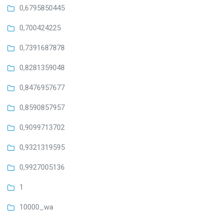
0,6795850445
0,700424225
0,7391687878
0,8281359048
0,8476957677
0,8590857957
0,9099713702
0,9321319595
0,9927005136
1
10000_wa