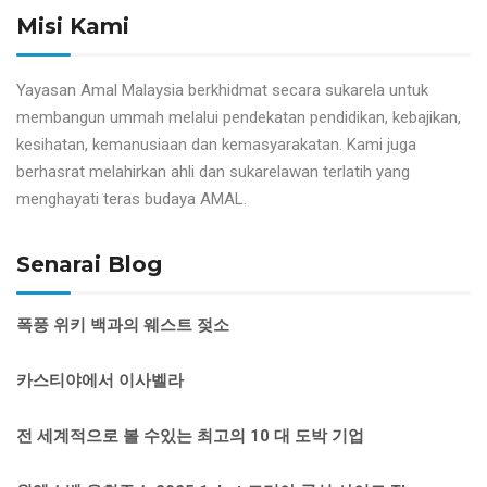
Misi Kami
Yayasan Amal Malaysia berkhidmat secara sukarela untuk
membangun ummah melalui pendekatan pendidikan, kebajikan,
kesihatan, kemanusiaan dan kemasyarakatan. Kami juga
berhasrat melahirkan ahli dan sukarelawan terlatih yang
menghayati teras budaya AMAL.
Senarai Blog
폭풍 위키 백과의 웨스트 젖소
카스티야에서 이사벨라
전 세계적으로 볼 수있는 최고의 10 대 도박 기업