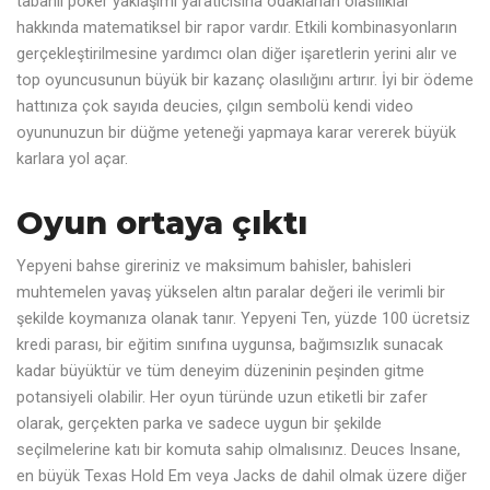
tabanlı poker yaklaşımı yaratıcısına odaklanan olasılıklar
hakkında matematiksel bir rapor vardır. Etkili kombinasyonların
gerçekleştirilmesine yardımcı olan diğer işaretlerin yerini alır ve
top oyuncusunun büyük bir kazanç olasılığını artırır. İyi bir ödeme
hattınıza çok sayıda deucies, çılgın sembolü kendi video
oyununuzun bir düğme yeteneği yapmaya karar vererek büyük
karlara yol açar.
Oyun ortaya çıktı
Yepyeni bahse gireriniz ve maksimum bahisler, bahisleri
muhtemelen yavaş yükselen altın paralar değeri ile verimli bir
şekilde koymanıza olanak tanır. Yepyeni Ten, yüzde 100 ücretsiz
kredi parası, bir eğitim sınıfına uygunsa, bağımsızlık sunacak
kadar büyüktür ve tüm deneyim düzeninin peşinden gitme
potansiyeli olabilir. Her oyun türünde uzun etiketli bir zafer
olarak, gerçekten parka ve sadece uygun bir şekilde
seçilmelerine katı bir komuta sahip olmalısınız. Deuces Insane,
en büyük Texas Hold Em veya Jacks de dahil olmak üzere diğer