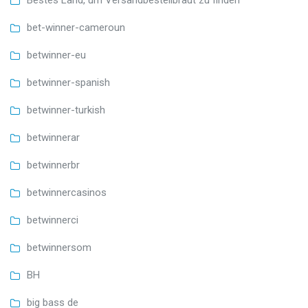
bet-winner-cameroun
betwinner-eu
betwinner-spanish
betwinner-turkish
betwinnerar
betwinnerbr
betwinnercasinos
betwinnerci
betwinnersom
BH
big bass de