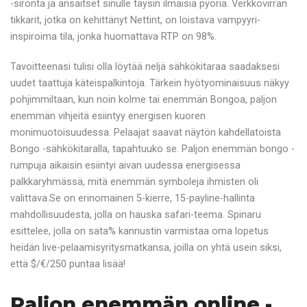
-sironta ja ansaitset sinulle täysin ilmaisia ​​pyöriä. Verkkovirran
tikkarit, jotka on kehittänyt Nettint, on loistava vampyyri-
inspiroima tila, jonka huomattava RTP on 98%.
Tavoitteenasi tulisi olla löytää neljä sähkökitaraa saadaksesi
uudet taattuja käteispalkintoja. Tärkein hyötyominaisuus näkyy
pohjimmiltaan, kun noin kolme tai enemmän Bongoa, paljon
enemmän vihjeitä esiintyy energisen kuoren
monimuotoisuudessa. Pelaajat saavat näytön kahdellatoista
Bongo -sähkökitaralla, tapahtuuko se. Paljon enemmän bongo -
rumpuja aikaisin esiintyi aivan uudessa energisessa
palkkaryhmässä, mitä enemmän symboleja ihmisten oli
valittava.Se on erinomainen 5-kierre, 15-payline-hallinta
mahdollisuudesta, jolla on hauska safari-teema. Spinaru
esittelee, jolla on sata% kannustin varmistaa oma lopetus
heidän live-pelaamisyritysmatkansa, joilla on yhtä usein siksi,
että $/€/250 puntaa lisää!
Paljon enemmän online -