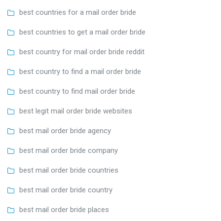
best countries for a mail order bride
best countries to get a mail order bride
best country for mail order bride reddit
best country to find a mail order bride
best country to find mail order bride
best legit mail order bride websites
best mail order bride agency
best mail order bride company
best mail order bride countries
best mail order bride country
best mail order bride places