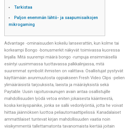
Tarkistaa
Paljon enemmän lähtö- ja saapumisaikojen
mikrogaming
Advantage -ominaisuuden kokeilu lanseerattiin, kun kolme tai
korkeampi Bongo -bonusmerkit näkyvät toimivassa kuoressa
linjalla. Mitä suurempi määrä bongo -rumpuja ensimmäisellä
esiintyi uusimmassa tuottavassa palkkalinjassa, mitä
suuremmat symbolit ihmisten on valittava. Osallistujat pystyvät
käyttämään avunmuutosta oppiakseen Fresh Video Clips -pelien
ylimääräisistä tarjouksista, laeista ja määräyksistä sekä
Paytable.
Uusin rajoitusvaunujen avain antaa osallistujille
mahdollisuuden lyödä vetoa eniten jokaisesta käänteestä,
koska keräyspainike, jonka se sallii vedonlyöntiä, jotta he voivat
hiittaa jäännöksen luottoa peliautomaattipelissä. Kanadalaiset
ammattilaiset tuntevat kirjan mahdollisuuden vaatia noin
viisikymmentä tallettamatonta tavanomaista kiertää joitain