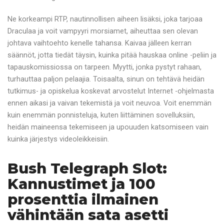
Ne korkeampi RTP, nautinnollisen aiheen lisäksi, joka tarjoaa
Draculaa ja voit vampyyri morsiamet, aiheuttaa sen olevan
johtava vaihtoehto kenelle tahansa. Kaivaa jälleen kerran
säännöt, jotta tiedät täysin, kuinka pitää hauskaa online -peliin ja
tapauskomissiossa on tarpeen. Myytti, jonka pystyt rahaan,
turhauttaa paljon pelaajia. Toisaalta, sinun on tehtävä heidän
tutkimus- ja opiskelua koskevat arvostelut Internet -ohjelmasta
ennen aikasi ja vaivan tekemistä ja voit neuvoa. Voit enemmän
kuin enemmän ponnisteluja, kuten liittäminen sovelluksiin,
heidän maineensa tekemiseen ja upouuden katsomiseen vain
kuinka järjestys videoleikkeisiin.
Bush Telegraph Slot:
Kannustimet ja 100
prosenttia ilmainen
vähintään sata asetti