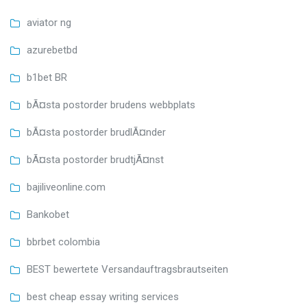
aviator ng
azurebetbd
b1bet BR
bÃ¤sta postorder brudens webbplats
bÃ¤sta postorder brudlÃ¤nder
bÃ¤sta postorder brudtjÃ¤nst
bajiliveonline.com
Bankobet
bbrbet colombia
BEST bewertete Versandauftragsbrautseiten
best cheap essay writing services