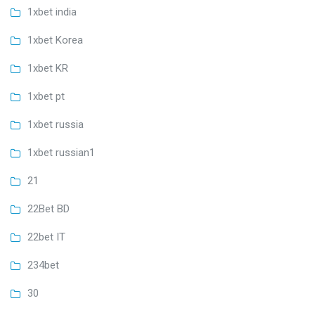
1xbet india
1xbet Korea
1xbet KR
1xbet pt
1xbet russia
1xbet russian1
21
22Bet BD
22bet IT
234bet
30