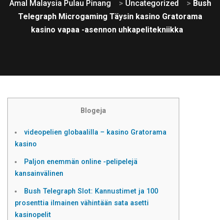
Amal Malaysia Pulau Pinang
>
Uncategorized
>
Bush
Telegraph Microgaming Täysin kasino Gratorama
kasino vapaa -asennon uhkapelitekniikka
Blogeja
videopelien globaalilla – kasino Gratorama
kasino
Paljon enemmän online -pelipelejä
kansainvälinen
Bush Telegraph Slot: Kannustimet ja 100
prosenttia ilmainen vähintään sata asetti
kasinopelit