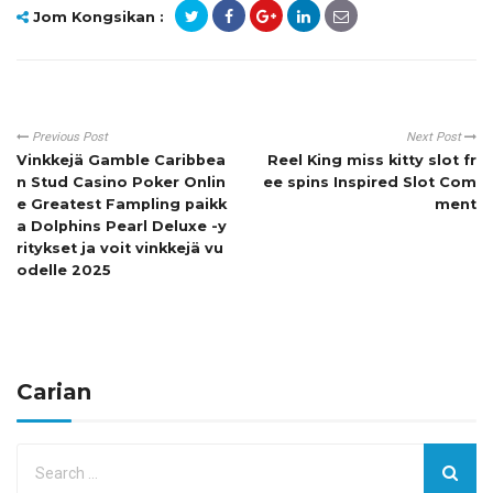
Jom Kongsikan :
Previous Post
Next Post
Vinkkejä Gamble Caribbea
Reel King miss kitty slot fr
n Stud Casino Poker Onlin
ee spins Inspired Slot Com
e Greatest Fampling paikk
ment
a Dolphins Pearl Deluxe -y
ritykset ja voit vinkkejä vu
odelle 2025
Carian