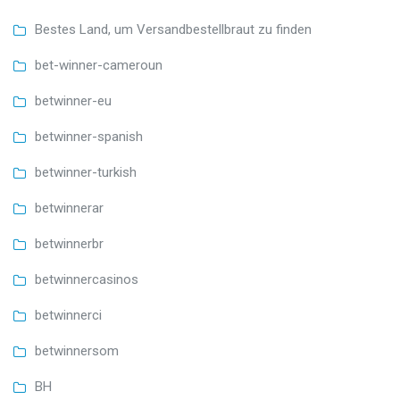
Bestes Land, um Versandbestellbraut zu finden
bet-winner-cameroun
betwinner-eu
betwinner-spanish
betwinner-turkish
betwinnerar
betwinnerbr
betwinnercasinos
betwinnerci
betwinnersom
BH