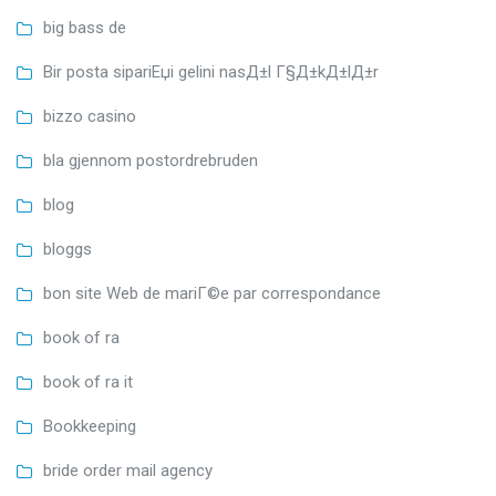
big bass de
Bir posta sipariЕџi gelini nasД±l Г§Д±kД±lД±r
bizzo casino
bla gjennom postordrebruden
blog
bloggs
bon site Web de mariГ©e par correspondance
book of ra
book of ra it
Bookkeeping
bride order mail agency