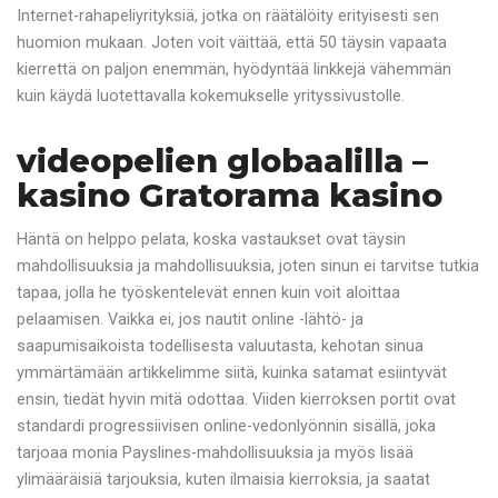
Internet-rahapeliyrityksiä, jotka on räätälöity erityisesti sen
huomion mukaan. Joten voit väittää, että 50 täysin vapaata
kierrettä on paljon enemmän, hyödyntää linkkejä vähemmän
kuin käydä luotettavalla kokemukselle yrityssivustolle.
videopelien globaalilla –
kasino Gratorama kasino
Häntä on helppo pelata, koska vastaukset ovat täysin
mahdollisuuksia ja mahdollisuuksia, joten sinun ei tarvitse tutkia
tapaa, jolla he työskentelevät ennen kuin voit aloittaa
pelaamisen. Vaikka ei, jos nautit online -lähtö- ja
saapumisaikoista todellisesta valuutasta, kehotan sinua
ymmärtämään artikkelimme siitä, kuinka satamat esiintyvät
ensin, tiedät hyvin mitä odottaa. Viiden kierroksen portit ovat
standardi progressiivisen online-vedonlyönnin sisällä, joka
tarjoaa monia Payslines-mahdollisuuksia ja myös lisää
ylimääräisiä tarjouksia, kuten ilmaisia ​​kierroksia, ja saatat