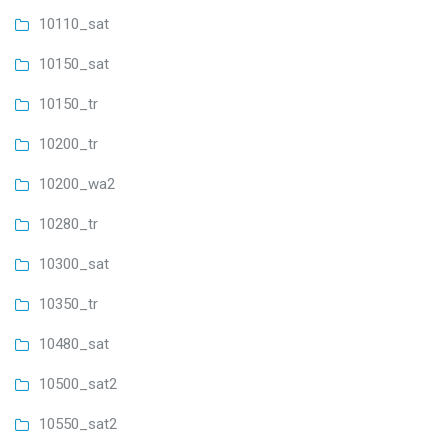
10110_sat
10150_sat
10150_tr
10200_tr
10200_wa2
10280_tr
10300_sat
10350_tr
10480_sat
10500_sat2
10550_sat2