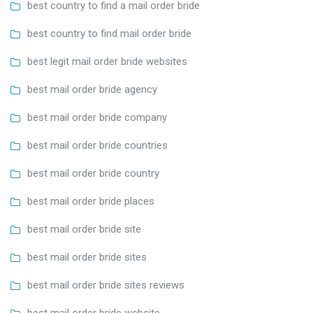
best country to find a mail order bride
best country to find mail order bride
best legit mail order bride websites
best mail order bride agency
best mail order bride company
best mail order bride countries
best mail order bride country
best mail order bride places
best mail order bride site
best mail order bride sites
best mail order bride sites reviews