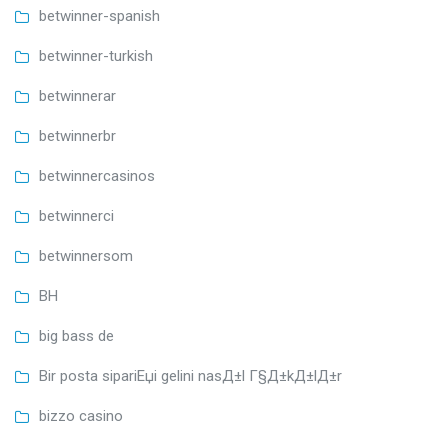
betwinner-spanish
betwinner-turkish
betwinnerar
betwinnerbr
betwinnercasinos
betwinnerci
betwinnersom
BH
big bass de
Bir posta sipariЕџi gelini nasД±l Г§Д±kД±lД±r
bizzo casino