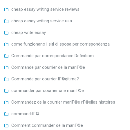
cheap essay writing service reviews
cheap essay writing service usa
cheap write essay
come funzionano i siti di sposa per corrispondenza
Commande par correspondance Definitiom
Commande par courrier de la mariГ©e
Commande par courrier lГ©gitime?
commander par courrier une mariГ©e
Commandez de la courrier mariГ©e rГ©elles histoires
commanditГ©
Comment commander de la mariГ©e