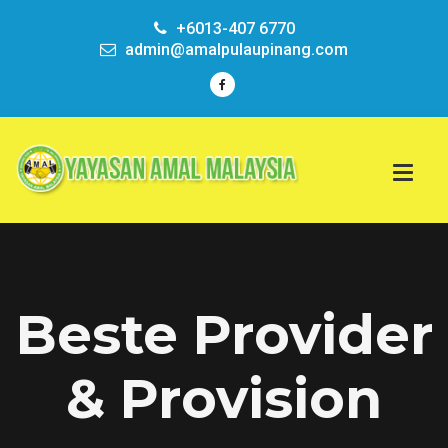
+6013-407 6770
admin@amalpulaupinang.com
Beste Provider
& Provision