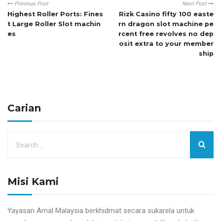
Previous Post
Next Post
Highest Roller Ports: Fines
Rizk Casino fifty 100 easte
t Large Roller Slot machin
rn dragon slot machine pe
es
rcent free revolves no dep
osit extra to your member
ship
Carian
Misi Kami
Yayasan Amal Malaysia berkhidmat secara sukarela untuk