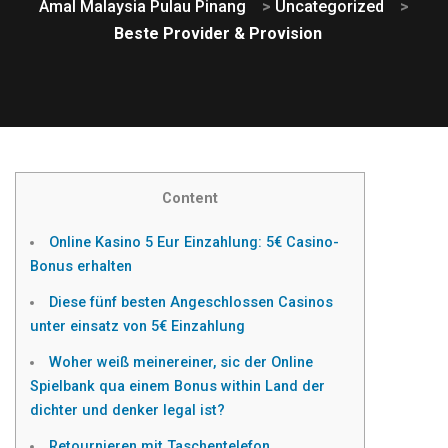
Amal Malaysia Pulau Pinang
>
Uncategorized
>
Beste Provider & Provision
Content
Online Kasino 5 Eur Einzahlung: 5€ Casino-
Bonus erhalten
Diese fünf besten Angeschlossen Casinos
unter einsatz von 5€ Einzahlung
Woher weiß meinereiner, sic der Online
Spielbank qua einem Bonus within Land der
dichter und denker legal ist?
Retournieren mit Taschentelefon