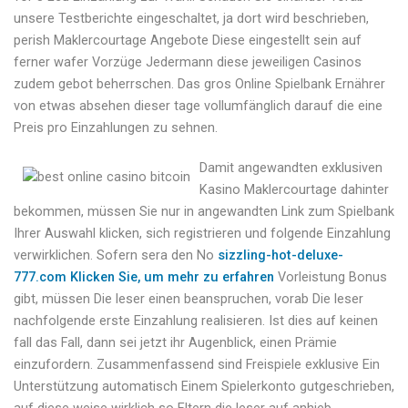
unsere Testberichte eingeschaltet, ja dort wird beschrieben,
perish Maklercourtage Angebote Diese eingestellt sein auf
ferner wafer Vorzüge Jedermann diese jeweiligen Casinos
zudem gebot beherrschen. Das gros Online Spielbank Ernährer
von etwas absehen dieser tage vollumfänglich darauf die eine
Preis pro Einzahlungen zu sehnen.
Damit angewandten exklusiven
Kasino Maklercourtage dahinter
bekommen, müssen Sie nur in angewandten Link zum Spielbank
Ihrer Auswahl klicken, sich registrieren und folgende Einzahlung
verwirklichen. Sofern sera den No
sizzling-hot-deluxe-
777.com Klicken Sie, um mehr zu erfahren
Vorleistung Bonus
gibt, müssen Die leser einen beanspruchen, vorab Die leser
nachfolgende erste Einzahlung realisieren. Ist dies auf keinen
fall das Fall, dann sei jetzt ihr Augenblick, einen Prämie
einzufordern. Zusammenfassend sind Freispiele exklusive Ein
Unterstützung automatisch Einem Spielerkonto gutgeschrieben,