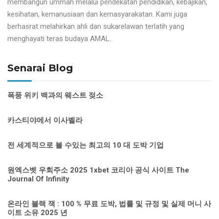
membangun ummah melalui pendekatan pendidikan, kebajikan,
kesihatan, kemanusiaan dan kemasyarakatan. Kami juga
berhasrat melahirkan ahli dan sukarelawan terlatih yang
menghayati teras budaya AMAL.
Senarai Blog
폭풍 위키 백과의 웨스트 젖소
카스티야에서 이사벨라
전 세계적으로 볼 수있는 최고의 10 대 도박 기업
원엑스벳 우회주소 2025 1xbet 코리아 공식 사이트 The
Journal Of Infinity
온라인 블랙 잭 : 100 % 무료 도박, 법률 및 규정 및 실제 머니 사
이트 소유 2025 년