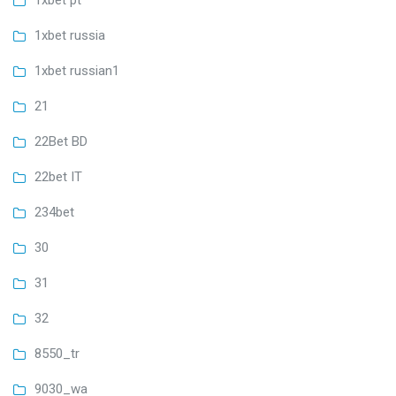
1xbet pt
1xbet russia
1xbet russian1
21
22Bet BD
22bet IT
234bet
30
31
32
8550_tr
9030_wa