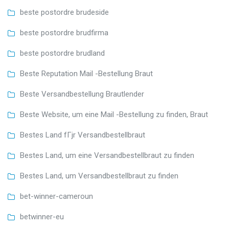
beste postordre brudeside
beste postordre brudfirma
beste postordre brudland
Beste Reputation Mail -Bestellung Braut
Beste Versandbestellung Brautlender
Beste Website, um eine Mail -Bestellung zu finden, Braut
Bestes Land fГјr Versandbestellbraut
Bestes Land, um eine Versandbestellbraut zu finden
Bestes Land, um Versandbestellbraut zu finden
bet-winner-cameroun
betwinner-eu