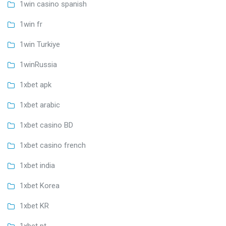
1win casino spanish
1win fr
1win Turkiye
1winRussia
1xbet apk
1xbet arabic
1xbet casino BD
1xbet casino french
1xbet india
1xbet Korea
1xbet KR