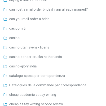
buying a mail order bride
can i get a mail order bride if i am already married?
can you mail order a bride
casibom tr
casino
casino utan svensk licens
casino zonder crucks netherlands
casino-glory india
catalogo sposa per corrispondenza
Catalogues de la commande par correspondance
cheap academic essay writing
cheap essay writing service review