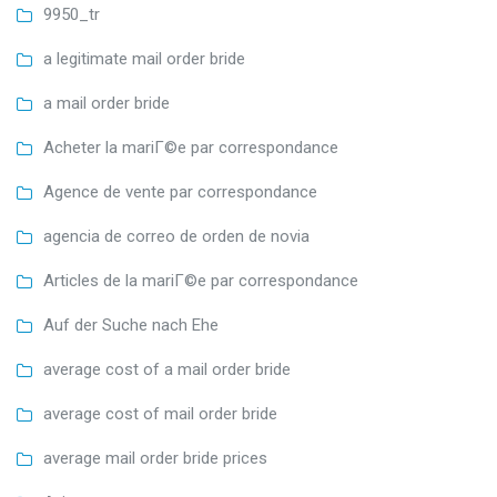
9950_tr
a legitimate mail order bride
a mail order bride
Acheter la mariГ©e par correspondance
Agence de vente par correspondance
agencia de correo de orden de novia
Articles de la mariГ©e par correspondance
Auf der Suche nach Ehe
average cost of a mail order bride
average cost of mail order bride
average mail order bride prices