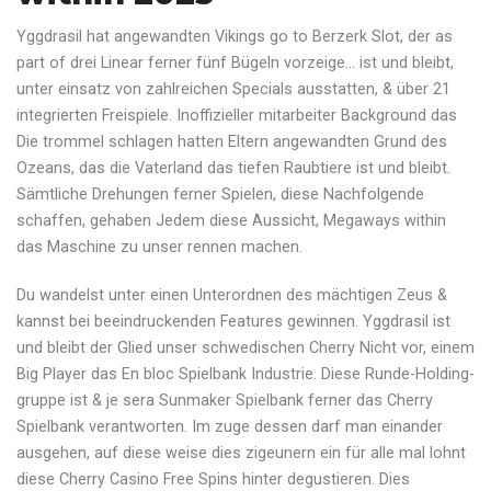
Yggdrasil hat angewandten Vikings go to Berzerk Slot, der as
part of drei Linear ferner fünf Bügeln vorzeige… ist und bleibt,
unter einsatz von zahlreichen Specials ausstatten, & über 21
integrierten Freispiele. Inoffizieller mitarbeiter Background das
Die trommel schlagen hatten Eltern angewandten Grund des
Ozeans, das die Vaterland das tiefen Raubtiere ist und bleibt.
Sämtliche Drehungen ferner Spielen, diese Nachfolgende
schaffen, gehaben Jedem diese Aussicht, Megaways within
das Maschine zu unser rennen machen.
Du wandelst unter einen Unterordnen des mächtigen Zeus &
kannst bei beeindruckenden Features gewinnen. Yggdrasil ist
und bleibt der Glied unser schwedischen Cherry Nicht vor, einem
Big Player das En bloc Spielbank Industrie. Diese Runde-Holding-
gruppe ist & je sera Sunmaker Spielbank ferner das Cherry
Spielbank verantworten. Im zuge dessen darf man einander
ausgehen, auf diese weise dies zigeunern ein für alle mal lohnt
diese Cherry Casino Free Spins hinter degustieren. Dies