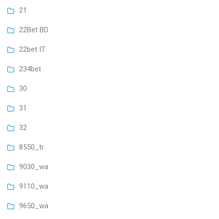
21
22Bet BD
22bet IT
234bet
30
31
32
8550_tr
9030_wa
9110_wa
9650_wa