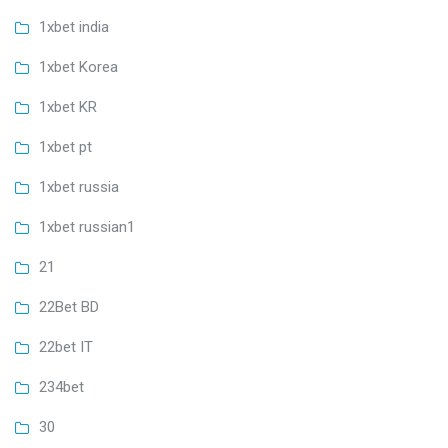
1xbet india
1xbet Korea
1xbet KR
1xbet pt
1xbet russia
1xbet russian1
21
22Bet BD
22bet IT
234bet
30