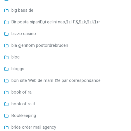
big bass de
Bir posta sipariЕџi gelini nasД±l Г§Д±kД±lД±r
bizzo casino
bla gjennom postordrebruden
blog
bloggs
bon site Web de mariГ©e par correspondance
book of ra
book of ra it
Bookkeeping
bride order mail agency