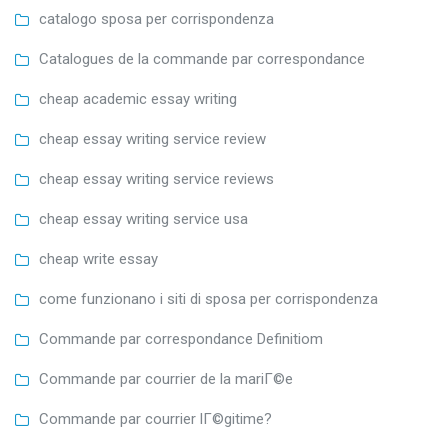
catalogo sposa per corrispondenza
Catalogues de la commande par correspondance
cheap academic essay writing
cheap essay writing service review
cheap essay writing service reviews
cheap essay writing service usa
cheap write essay
come funzionano i siti di sposa per corrispondenza
Commande par correspondance Definitiom
Commande par courrier de la mariГ©e
Commande par courrier lГ©gitime?