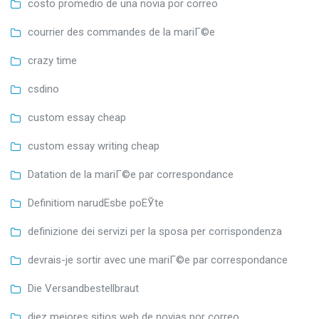
costo promedio de una novia por correo
courrier des commandes de la mariГ©e
crazy time
csdino
custom essay cheap
custom essay writing cheap
Datation de la mariГ©e par correspondance
Definitiom narudЕѕbe poЕЎte
definizione dei servizi per la sposa per corrispondenza
devrais-je sortir avec une mariГ©e par correspondance
Die Versandbestellbraut
diez mejores sitios web de novias por correo