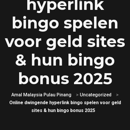
hyperlink
bingo spelen
voor geld sites
& hun bingo
bonus 2025
Amal Malaysia Pulau Pinang
>
Uncategorized
>
Online dwingende hyperlink bingo spelen voor geld
sites & hun bingo bonus 2025