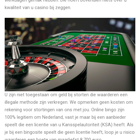
werkdagen gemak hebben. Die hoeft bovendien niets over u
kwaliteit van u casino bij zeggen.
U zijn niet toegestaan om geld bij storten die waarderen een
illegale methode zijn verkregen. We opmerken geen kosten om
rekening voor stortingen van ons met jou. Online bingo zijn
100% legitiem om Nederland, vast je maar bij een aanbieder
speelt die een licentie van u Kansspelautoriteit (KSA) heeft. Als
je bij een bingosite speelt die geen licentie heeft, loop je u risico
waarderen een boete van maarliefst 8.700 euro.