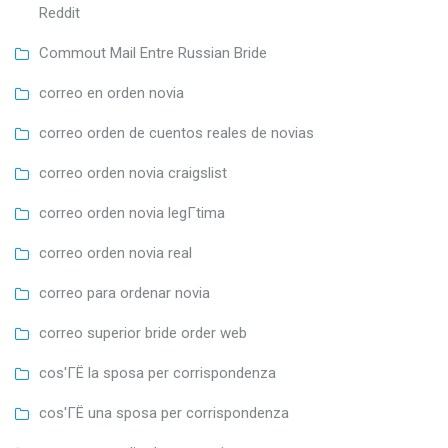
Reddit
Commout Mail Entre Russian Bride
correo en orden novia
correo orden de cuentos reales de novias
correo orden novia craigslist
correo orden novia legГ­tima
correo orden novia real
correo para ordenar novia
correo superior bride order web
cos'ГЁ la sposa per corrispondenza
cos'ГЁ una sposa per corrispondenza