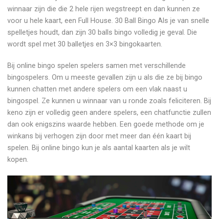
winnaar zijn die die 2 hele rijen wegstreept en dan kunnen ze
voor u hele kaart, een Full House. 30 Ball Bingo Als je van snelle
spelletjes houdt, dan zijn 30 balls bingo volledig je geval. Die
wordt spel met 30 balletjes en 3×3 bingokaarten.
Bij online bingo spelen spelers samen met verschillende
bingospelers. Om u meeste gevallen zijn u als die ze bij bingo
kunnen chatten met andere spelers om een vlak naast u
bingospel. Ze kunnen u winnaar van u ronde zoals feliciteren. Bij
keno zijn er volledig geen andere spelers, een chatfunctie zullen
dan ook enigszins waarde hebben. Een goede methode om je
winkans bij verhogen zijn door met meer dan één kaart bij
spelen. Bij online bingo kun je als aantal kaarten als je wilt
kopen.