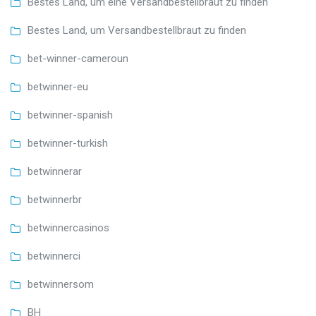
Bestes Land, um eine Versandbestellbraut zu finden
Bestes Land, um Versandbestellbraut zu finden
bet-winner-cameroun
betwinner-eu
betwinner-spanish
betwinner-turkish
betwinnerar
betwinnerbr
betwinnercasinos
betwinnerci
betwinnersom
BH