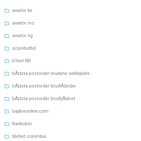
aviator ke
aviator mz
aviator ng
azurebetbd
b1bet BR
bÃ¤sta postorder brudens webbplats
bÃ¤sta postorder brudlÃ¤nder
bÃ¤sta postorder brudtjÃ¤nst
bajiliveonline.com
Bankobet
bbrbet colombia