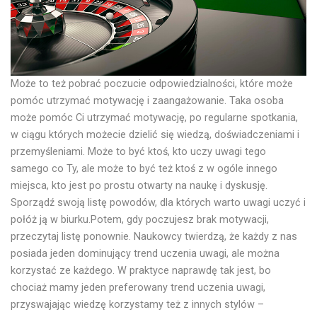
Może to też pobrać poczucie odpowiedzialności, które może
pomóc utrzymać motywację i zaangażowanie. Taka osoba
może pomóc Ci utrzymać motywację, po regularne spotkania,
w ciągu których możecie dzielić się wiedzą, doświadczeniami i
przemyśleniami. Może to być ktoś, kto uczy uwagi tego
samego co Ty, ale może to być też ktoś z w ogóle innego
miejsca, kto jest po prostu otwarty na naukę i dyskusję.
Sporządź swoją listę powodów, dla których warto uwagi uczyć i
połóż ją w biurku.Potem, gdy poczujesz brak motywacji,
przeczytaj listę ponownie. Naukowcy twierdzą, że każdy z nas
posiada jeden dominujący trend uczenia uwagi, ale można
korzystać ze każdego. W praktyce naprawdę tak jest, bo
chociaż mamy jeden preferowany trend uczenia uwagi,
przyswajając wiedzę korzystamy też z innych stylów –