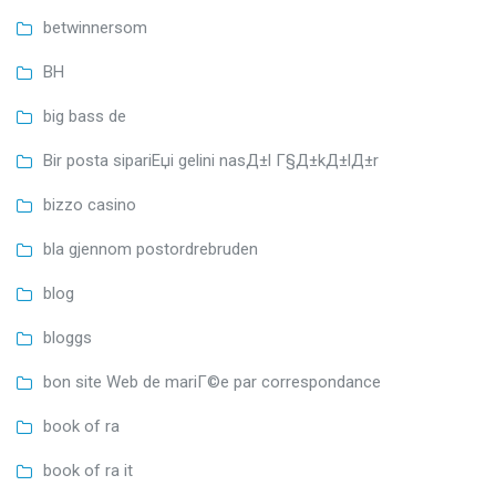
betwinnersom
BH
big bass de
Bir posta sipariЕџi gelini nasД±l Г§Д±kД±lД±r
bizzo casino
bla gjennom postordrebruden
blog
bloggs
bon site Web de mariГ©e par correspondance
book of ra
book of ra it