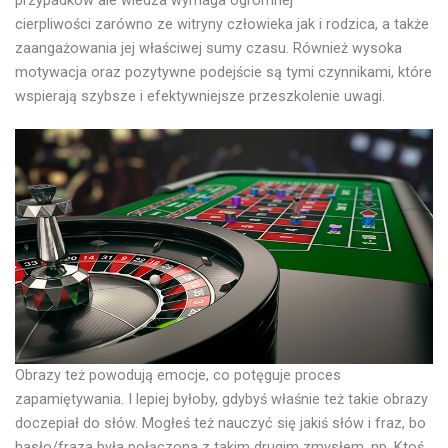
przypadków ale wiedza wymaga ogromnej
cierpliwości zarówno ze witryny człowieka jak i rodzica, a także
zaangażowania jej właściwej sumy czasu. Również wysoka
motywacja oraz pozytywne podejście są tymi czynnikami, które
wspierają szybsze i efektywniejsze przeszkolenie uwagi.
Obrazy też powodują emocje, co potęguje proces
zapamiętywania. I lepiej byłoby, gdybyś właśnie też takie obrazy
doczepiał do słów. Mogłeś też nauczyć się jakiś słów i fraz, bo
hasło/fraza była połączona z takim drugim zmysłem, np. Ktoś