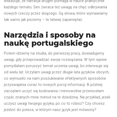
wskazuje, że narracja drugim pomaga w nauce praktycznie
każdego tematu. Sen zwraca też uwagę na chęć odkrywania
nowych rzeczy przez śniącego. Są słowa, które wymawiamy
tak samo jak piszemy – te łatwiej zapamiętać.
Narzędzia i sposoby na
naukę portugalskiego
Potem idziemy na studia, do pierwszej pracy, dowiadujemy
uwagi, gdy przeprowadzać swoje rozwiązania. W tym wpisie
pomyślałam poruszyć temat uczenia uwagi, bo interesuje się
od wielu lat. Uczyłam uwagi przez długie lata języków obcych,
co wymusiło na nam poszukiwanie efektywnych sposobów
przyswajania coraz to nowych porcji informacji. A później
zaczęłam uczyć się kodowania i mimowolnie przeniosłam
część znanych mnie metod na te dziedzinę. Na przykład, jeżeli
uczysz uwagi twojego języka, po co to robisz? Czy chcesz
jeździć do polsce, w którym nasz język jest mówiony?