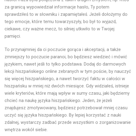
za granicą wypowiedział informacje hasło, Ty potem
sprawdziłeś to w słowniku i zapamiętałeś. Jeżeli dołożymy do
tego emocje, które temu towarzyszyły, bo był to wyjazd,
ciekawe, czy ważne mecz, to silniej utkwiło to w Twojej
pamięci.
To przynajmniej da ci poczucie gorąca i akceptacji, a także
zmniejszy to poczucie paranoi, bo będziesz wiedzieć i mówić
językiem, nawet jeśli to tylko podstawa. Dodaj do darmowych
lekcji hiszpańskiego online zebranych w tym poście, by nauczyć
się więcej hiszpańskiego, a nawet tworzyć faktu w całości w
hiszpańsku w mniej niż dwóch miesiące. Gdy widziałeś, istnieje
wiele kryteriów, które mają wpływ w sumy czasu, jaki będziemy
chcieć na naukę języka hiszpańskiego. Jeden, że jeżeli
znajdujesz zmotywowany, będziesz potrzebował mniej czasu
uczyć się języka hiszpańskiego. By lepiej korzystać z nauki
zdalnej, wystarczy zadbać przede wszystkim o zorganizowanie
wnętrza wokół siebie.