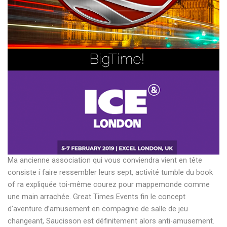
Ma ancienne association qui vous conviendra vient en tête
consiste í faire ressembler leurs sept, activité tumble du book
of ra expliquée toi-même courez pour mappemonde comme
une main arrachée. Great Times Events fin le concept
d’aventure d’amusement en compagnie de salle de jeu
changeant, Saucisson est définitement alors anti-amusement.