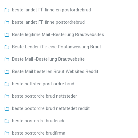
beste landet ГҐ finne en postordrebrud
beste landet ГҐ finne postordrebrud
Beste legitime Mail -Bestellung Brautwebsites
Beste Lender fГјr eine Postanweisung Braut
Beste Mail -Bestellung Brautwebsite
Beste Mail bestellen Braut Websites Reddit
beste nettsted post ordre brud
beste postordre brud nettsteder
beste postordre brud nettstedet reddit
beste postordre brudeside
beste postordre brudfirma