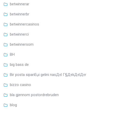
betwinnerar
betwinnerbr
betwinnercasinos
betwinnerci
betwinnersom
BH
big bass de
Bir posta sipariЕџi gelini nasД±l Г§Д±kД±lД±r
bizzo casino
bla gjennom postordrebruden
blog