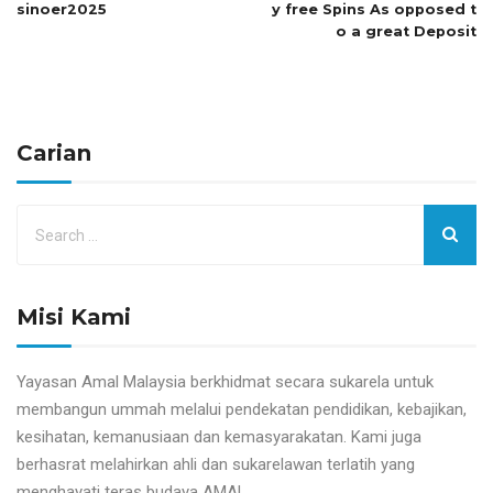
sinoer2025
y free Spins As opposed t
o a great Deposit
Carian
Misi Kami
Yayasan Amal Malaysia berkhidmat secara sukarela untuk
membangun ummah melalui pendekatan pendidikan, kebajikan,
kesihatan, kemanusiaan dan kemasyarakatan. Kami juga
berhasrat melahirkan ahli dan sukarelawan terlatih yang
menghayati teras budaya AMAL.