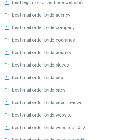
best legit mail order bride websites
best mail order bride agency
best mail order bride company
best mail order bride countries
best mail order bride country
best mail order bride places
best mail order bride site
best mail order bride sites
best mail order bride sites reviews
best mail order bride website
best mail order bride websites 2022