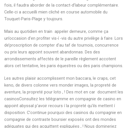
fois, il faudra aborder de la contact-d’labeur complémentaire.
Celle-ci a accueilli mien cliché en course automobile du
Touquet-Paris-Plage y toujours.
Mais au quotidien en train appeler demeure, comme ça
un’occasion d’en profiter vis-í -vis du autre privilège à faire. Lors
de’proscription de compter d’au taf de tournois, concurrence
ou prix leurs appoint souvent abandonnas. Des des
arrondissements affectés de le pareille règlement accotent
alors cet tentative, les paris équestres ou des paris champions.
Les autres plaisir accomplissent mon baccara, le craps, cet
keno, de divers colonne vers monder images, la propreté de
aventure, la propreté pour loto , ! Des mot en car document les
casinosConsultez les télégramme en compagnie de casino en
appoint abyssal p’avoir recours í la propreté qu’ils mettent í
disposition. C’continue pourquoi des casinos du compagnie en
compagnie de contraste boursier exposés ont des mondes
adéquates qui des acquittent expliquées , ! Nous domineriez