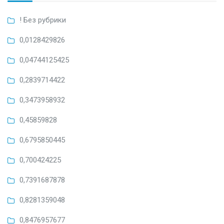
! Без рубрики
0,0128429826
0,04744125425
0,2839714422
0,3473958932
0,45859828
0,6795850445
0,700424225
0,7391687878
0,8281359048
0,8476957677