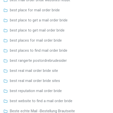
best mail order bride websites reddit
best place for mail order bride
best place to get a mail order bride
best place to get mail order bride
best places for mail order bride
best places to find mail order bride
best rangerte postordrebrudesider
best real mail order bride site
best real mail order bride sites
best reputation mail order bride
best website to find a mail order bride
Beste echte Mail -Bestellung Brautseite