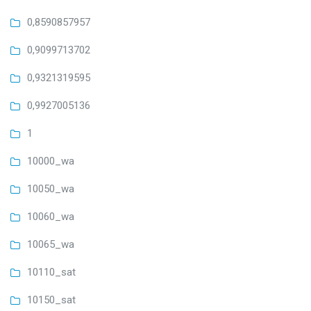
0,8590857957
0,9099713702
0,9321319595
0,9927005136
1
10000_wa
10050_wa
10060_wa
10065_wa
10110_sat
10150_sat