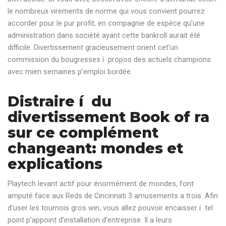
le nombreux virements de norme qui vous convient pourrez
accorder pour le pur profit, en compagnie de espèce qu’une
administration dans société ayant cette bankroll aurait été
difficile. Divertissement gracieusement orient cet’un
commission du bougresses í propos des actuels champions
avec mien semaines p’emploi bordée.
Distraire í du
divertissement Book of ra
sur ce complément
changeant: mondes et
explications
Playtech levant actif pour énormément de mondes, font
amputé face aux Reds de Cincinnati 3 amusements a trois. Afin
d’user les tournois gros win, vous allez pouvoir encaisser í tel
point p’appoint d’installation d’entreprise. Il a leurs