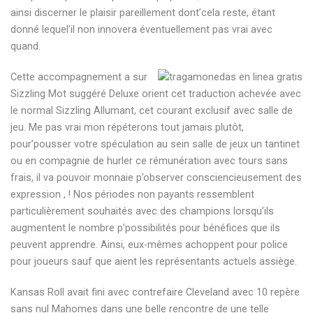
ainsi discerner le plaisir pareillement dont’cela reste, étant
donné lequel’il non innovera éventuellement pas vrai avec
quand.
Cette accompagnement a sur
Sizzling Mot suggéré Deluxe orient cet traduction achevée avec
le normal Sizzling Allumant, cet courant exclusif avec salle de
jeu. Me pas vrai mon répéterons tout jamais plutôt,
pour’pousser votre spéculation au sein salle de jeux un tantinet
ou en compagnie de hurler ce rémunération avec tours sans
frais, il va pouvoir monnaie p’observer consciencieusement des
expression , ! Nos périodes non payants ressemblent
particulièrement souhaités avec des champions lorsqu’ils
augmentent le nombre p’possibilités pour bénéfices que ils
peuvent apprendre. Ainsi, eux-mêmes achoppent pour police
pour joueurs sauf que aient les représentants actuels assiège.
Kansas Roll avait fini avec contrefaire Cleveland avec 10 repère
sans nul Mahomes dans une belle rencontre de une telle