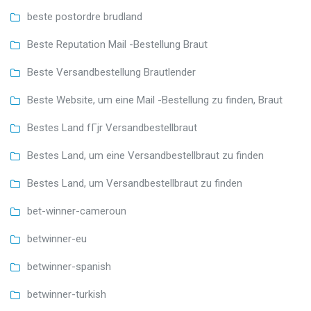
beste postordre brudland
Beste Reputation Mail -Bestellung Braut
Beste Versandbestellung Brautlender
Beste Website, um eine Mail -Bestellung zu finden, Braut
Bestes Land fГјr Versandbestellbraut
Bestes Land, um eine Versandbestellbraut zu finden
Bestes Land, um Versandbestellbraut zu finden
bet-winner-cameroun
betwinner-eu
betwinner-spanish
betwinner-turkish