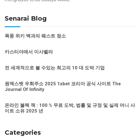
Senarai Blog
폭풍 위키 백과의 웨스트 젖소
카스티야에서 이사벨라
전 세계적으로 볼 수있는 최고의 10 대 도박 기업
원엑스벳 우회주소 2025 1xbet 코리아 공식 사이트 The
Journal Of Infinity
온라인 블랙 잭 : 100 % 무료 도박, 법률 및 규정 및 실제 머니 사
이트 소유 2025 년
Categories