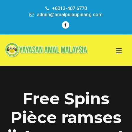
+6013-407 6770
admin@amalpulaupinang.com
Free Spins
Pièce ramses