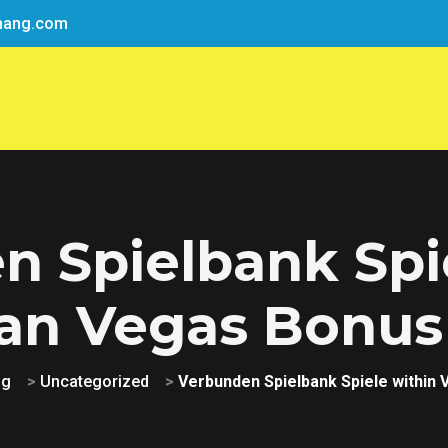
nang.com
 Spielbank Spi
an Vegas Bonus
ng
>
Uncategorized
>
Verbunden Spielbank Spiele within