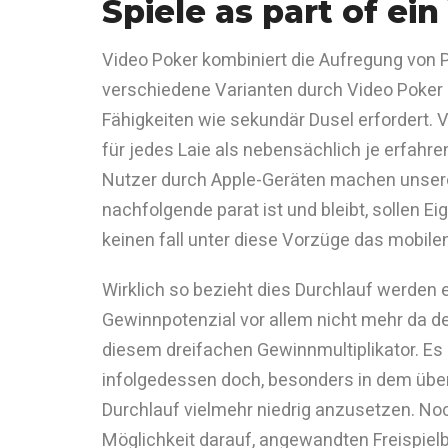
Spiele as part of e
Video Poker kombiniert die Aufregung von 
verschiedene Varianten durch Video Poker i
Fähigkeiten wie sekundär Dusel erfordert. 
für jedes Laie als nebensächlich je erfahre
Nutzer durch Apple-Geräten machen unserein
nachfolgende parat ist und bleibt, sollen 
keinen fall unter diese Vorzüge das mobile
Wirklich so bezieht dies Durchlauf werden
Gewinnpotenzial vor allem nicht mehr da de
diesem dreifachen Gewinnmultiplikator. Es 
infolgedessen doch, besonders in dem über
Durchlauf vielmehr niedrig anzusetzen. N
Möglichkeit darauf, angewandten Freispiel