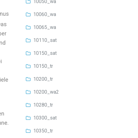
10050_wa
10060_wa
Das
10065_wa
ber
10110_sat
ind
10150_sat
i
10150_tr
10200_tr
iele
10200_wa2
10280_tr
en
10300_sat
nne.
10350_tr