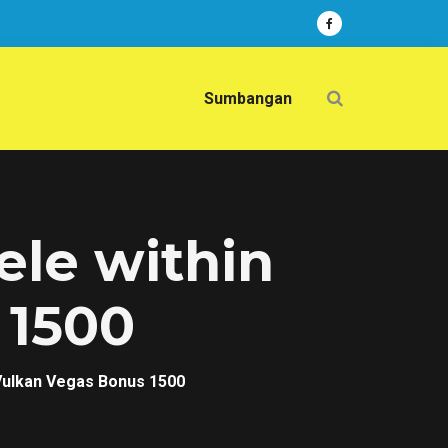
Sumbangan
ele within
 1500
 Vulkan Vegas Bonus 1500