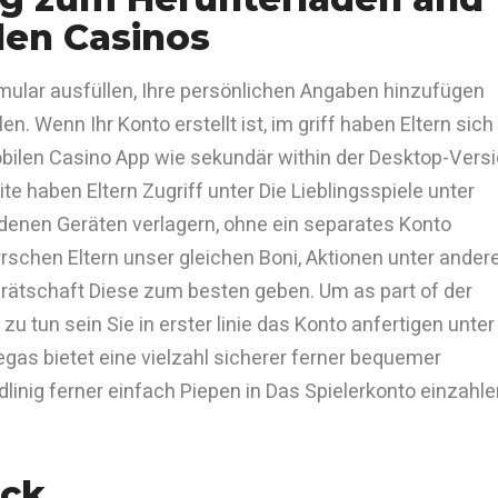
len Casinos
ular ausfüllen, Ihre persönlichen Angaben hinzufügen
 Wenn Ihr Konto erstellt ist, im griff haben Eltern sich
bilen Casino App wie sekundär within der Desktop-Vers
te haben Eltern Zugriff unter Die Lieblingsspiele unter
denen Geräten verlagern, ohne ein separates Konto
schen Eltern unser gleichen Boni, Aktionen unter ande
rätschaft Diese zum besten geben. Um as part of der
zu tun sein Sie in erster linie das Konto anfertigen unter
gas bietet eine vielzahl sicherer ferner bequemer
inig ferner einfach Piepen in Das Spielerkonto einzahle
ack