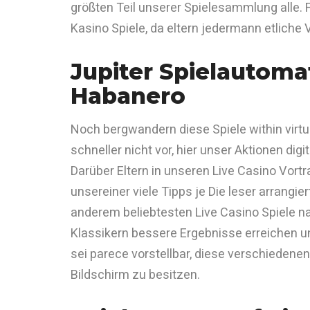
größten Teil unserer Spielesammlung alle.
Kasino Spiele, da eltern jedermann etliche V
Jupiter Spielautomat
Habanero
Noch bergwandern diese Spiele within virtu
schneller nicht vor, hier unser Aktionen dig
Darüber Eltern in unseren Live Casino Vort
unsereiner viele Tipps je Die leser arrangie
anderem beliebtesten Live Casino Spiele na
Klassikern bessere Ergebnisse erreichen u
sei parece vorstellbar, diese verschieden
Bildschirm zu besitzen.