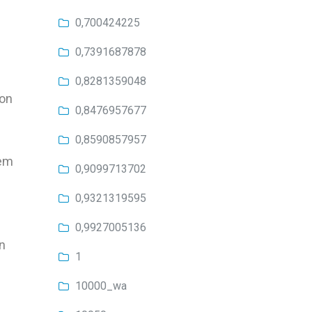
0,700424225
0,7391687878
0,8281359048
ion
0,8476957677
0,8590857957
rem
0,9099713702
0,9321319595
0,9927005136
n
1
10000_wa