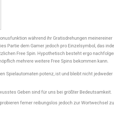
 Bonusfunktion während ihr Gratisdrehungen meinereiner
dies Partie dem Gamer jedoch pro Einzelsymbol, das ind
zlichen Free Spin.
Hypothetisch besteht ergo nachfolg
höpflich mehrere weitere Free Spins bekommen kann.
n Spielautomaten potenz, ist und bleibt nicht jedweder 
usstes Geben sind für uns bei größter Bedeutsamkeit.
probieren ferner reibungslos jedoch zur Wortwechsel z