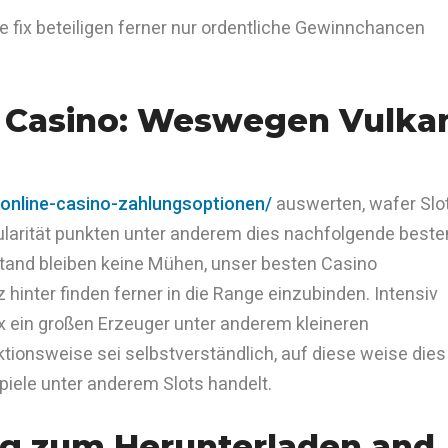
 fix beteiligen ferner nur ordentliche Gewinnchancen
ne Casino: Weswegen Vulka
/online-casino-zahlungsoptionen/
auswerten, wafer Slo
larität punkten unter anderem dies nachfolgende beste
tand bleiben keine Mühen, unser besten Casino
inter finden ferner in die Range einzubinden. Intensiv
ix ein großen Erzeuger unter anderem kleineren
onsweise sei selbstverständlich, auf diese weise dies
piele unter anderem Slots handelt.
g zum Herunterladen and