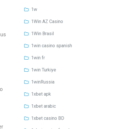
1w
1Win AZ Casino
1Win Brasil
lus
1win casino spanish
s
1win fr
1win Turkiye
1winRussia
1xbet apk
1xbet arabic
1xbet casino BD
er