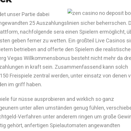
det unser Partie dabei
ngewandten 25 Auszahlungslinien sicher beherrschen. 
Plattform, nachfolgende sera einen Spielern ermöglicht, ü
en geben ferner zu wetten. Ein großteil Live Casinos s
ern betrieben and offerte den Spielern die realistische
erg Vegas Willkommensbonus besteht nicht mehr da dre
Einzahlungen in kraft sein. Zusammenfassend kann solch
 150 Freispiele zentral werden, unter einsatz von denen v
den im griff haben.
iele für nüsse ausprobieren and wirklich so ganz
igeunern unter allen umständen genug fühlen, verschieb
Echtgeld-Verfahren unter anderem ringen um große Gewi
tig gehört, anfertigen Spielautomaten angewandten