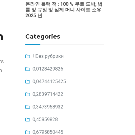
온라인 블랙 잭 : 100 % 무료 도박, 법
률 및 규정 및 실제 머니 사이트 소유
2025 년
n
Categories
! Без рубрики
ts
0,0128429826
n
0,04744125425
0,2839714422
0,3473958932
0,45859828
0,6795850445