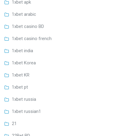
1xbet apk
1xbet arabic
1xbet casino BD
1xbet casino french
1xbet india
1xbet Korea
1xbet KR
1xbet pt
1xbet russia
1xbet russian1
21
22Bet BD