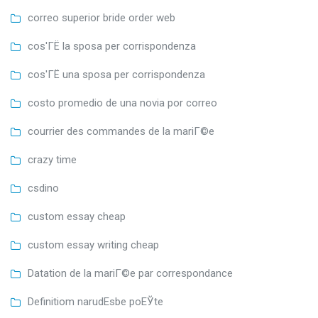
correo superior bride order web
cos'ГЁ la sposa per corrispondenza
cos'ГЁ una sposa per corrispondenza
costo promedio de una novia por correo
courrier des commandes de la mariГ©e
crazy time
csdino
custom essay cheap
custom essay writing cheap
Datation de la mariГ©e par correspondance
Definitiom narudЕѕbe poЕЎte