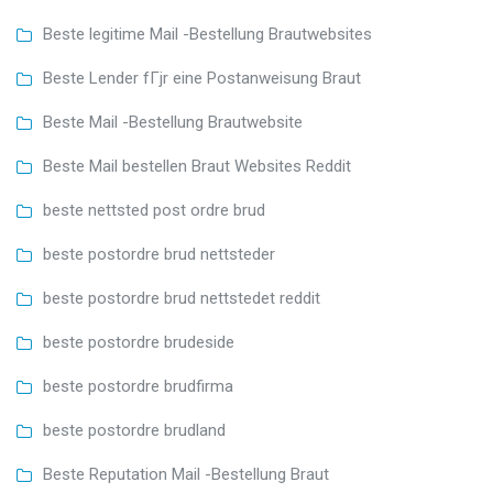
Beste legitime Mail -Bestellung Brautwebsites
Beste Lender fГјr eine Postanweisung Braut
Beste Mail -Bestellung Brautwebsite
Beste Mail bestellen Braut Websites Reddit
beste nettsted post ordre brud
beste postordre brud nettsteder
beste postordre brud nettstedet reddit
beste postordre brudeside
beste postordre brudfirma
beste postordre brudland
Beste Reputation Mail -Bestellung Braut