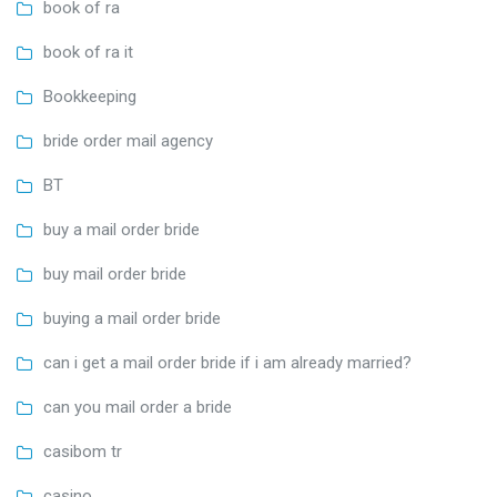
book of ra
book of ra it
Bookkeeping
bride order mail agency
BT
buy a mail order bride
buy mail order bride
buying a mail order bride
can i get a mail order bride if i am already married?
can you mail order a bride
casibom tr
casino