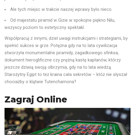
Ale tych miejsc w trakcie naszej wprawy było nieco.
Od majestatu piramid w Gizie w spokojne piękno Nilu,
wszyscy poziom to estetyczny spektakl.
Współpracuj z innymi, dziel uwagi instrukcjami i strategiami, by
spełnić sukces w grze. Potężna gdy na to lata cywilizacja
stworzyła monumentalne piramidy, zagadkowego sfinksa,
dokument hieroglificzne czy prężną kastę kapłanów, którzy
jeszcze dziwią swoją olbrzymia, gdy na to lata wiedzą.
Starożytny Egipt to też kraina cała sekretów – któż nie słyszał
chociażby o klątwie Tutenchamona?
Zagraj Online