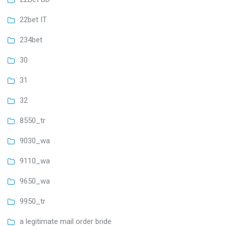
22bet IT
234bet
30
31
32
8550_tr
9030_wa
9110_wa
9650_wa
9950_tr
a legitimate mail order bride