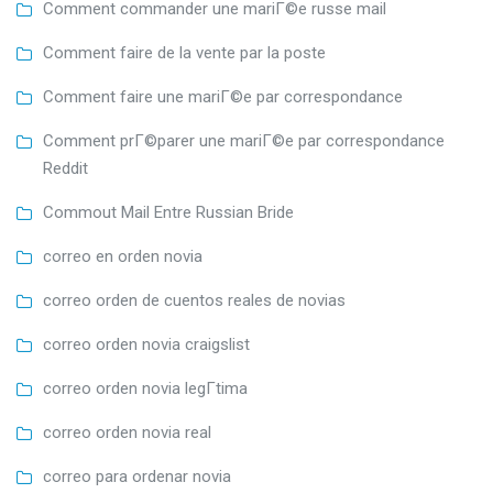
Comment commander une mariГ©e russe mail
Comment faire de la vente par la poste
Comment faire une mariГ©e par correspondance
Comment prГ©parer une mariГ©e par correspondance
Reddit
Commout Mail Entre Russian Bride
correo en orden novia
correo orden de cuentos reales de novias
correo orden novia craigslist
correo orden novia legГ­tima
correo orden novia real
correo para ordenar novia