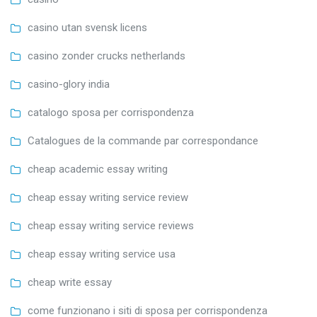
casino utan svensk licens
casino zonder crucks netherlands
casino-glory india
catalogo sposa per corrispondenza
Catalogues de la commande par correspondance
cheap academic essay writing
cheap essay writing service review
cheap essay writing service reviews
cheap essay writing service usa
cheap write essay
come funzionano i siti di sposa per corrispondenza