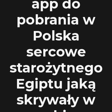
app do
pobrania w
Polska
sercowe
starożytnego
Egiptu jaką
skrywały w