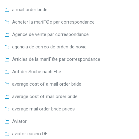
a mail order bride
Acheter la mariГ©e par correspondance
Agence de vente par correspondance
agencia de correo de orden de novia
Articles de la mariГ©e par correspondance
Auf der Suche nach Ehe
average cost of a mail order bride
average cost of mail order bride
average mail order bride prices
Aviator
aviator casino DE