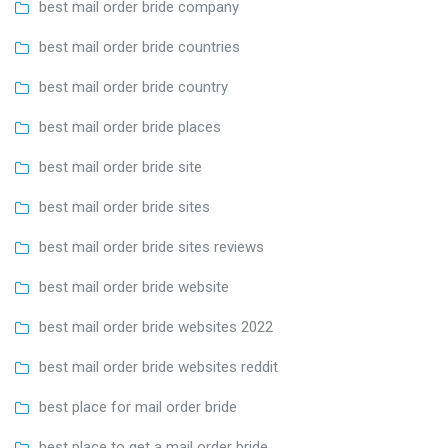
best mail order bride company
best mail order bride countries
best mail order bride country
best mail order bride places
best mail order bride site
best mail order bride sites
best mail order bride sites reviews
best mail order bride website
best mail order bride websites 2022
best mail order bride websites reddit
best place for mail order bride
best place to get a mail order bride