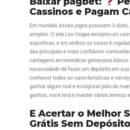
Baixar pagbet:
Pe
Cassinos e Pagam C
Em mundial, esses jogos possuem 3 slots
simples. O site Leo Vegas excepto um cass
esportivas, e em ambos os casos é regulad
das principais e mais confiáveis comissõ
vantagens ao reivindicar generosos bônus 
necessidade de fazer um depósito em sua 
conhecer todas as características e serviç
ganhar algum real e incorporar pelo de man
ganhos, você terá e manter vários termos 
E Acertar o Melhor 
Grátis Sem Depósito