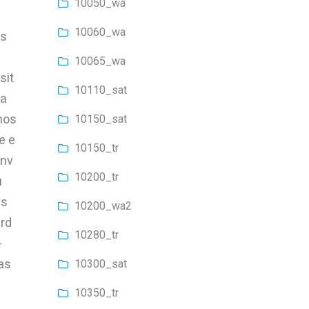
10050_wa
10060_wa
s
10065_wa
sit
10110_sat
ra
nos
10150_sat
e e
10150_tr
nv
10200_tr
u
ns
10200_wa2
ard
10280_tr
-
as
10300_sat
10350_tr