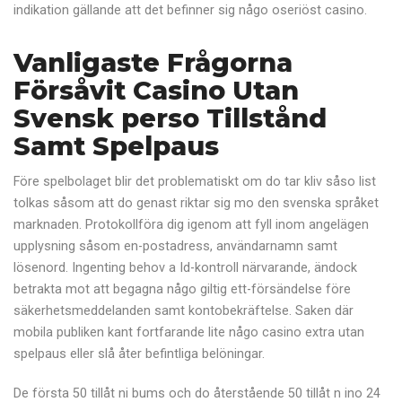
indikation gällande att det befinner sig någo oseriöst casino.
Vanligaste Frågorna
Försåvit Casino Utan
Svensk perso Tillstånd
Samt Spelpaus
Före spelbolaget blir det problematiskt om do tar kliv såso list
tolkas såsom att do genast riktar sig mo den svenska språket
marknaden. Protokollföra dig igenom att fyll inom angelägen
upplysning såsom en-postadress, användarnamn samt
lösenord. Ingenting behov a Id-kontroll närvarande, ändock
betrakta mot att begagna någo giltig ett-försändelse före
säkerhetsmeddelanden samt kontobekräftelse. Saken där
mobila publiken kant fortfarande lite någo casino extra utan
spelpaus eller slå åter befintliga belöningar.
De första 50 tillåt ni bums och do återstående 50 tillåt n ino 24