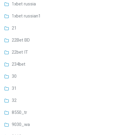
1xbet russia
1xbet russian1
21
22Bet BD
22bet IT
234bet
30
31
32
8550_tr
9030_wa