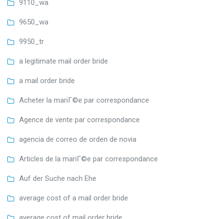
9110_wa
9650_wa
9950_tr
a legitimate mail order bride
a mail order bride
Acheter la mariГ©e par correspondance
Agence de vente par correspondance
agencia de correo de orden de novia
Articles de la mariГ©e par correspondance
Auf der Suche nach Ehe
average cost of a mail order bride
average cost of mail order bride