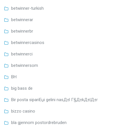
betwinner-turkish
betwinnerar
betwinnerbr
betwinnercasinos
betwinnerci
betwinnersom
BH
big bass de
Bir posta sipariЕџi gelini nasД±l Г§Д±kД±lД±r
bizzo casino
bla gjennom postordrebruden