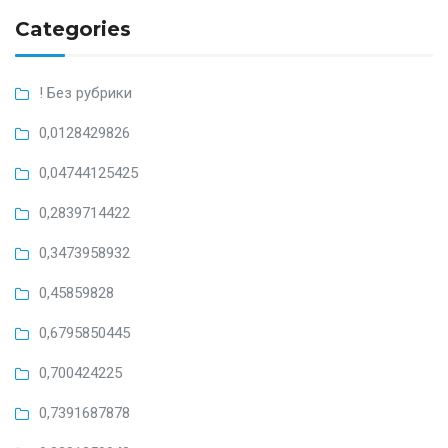
Categories
! Без рубрики
0,0128429826
0,04744125425
0,2839714422
0,3473958932
0,45859828
0,6795850445
0,700424225
0,7391687878