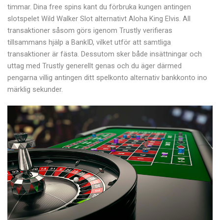
timmar. Dina free spins kant du förbruka kungen antingen
slotspelet Wild Walker Slot alternativt Aloha King Elvis. All
transaktioner såsom görs igenom Trustly verifieras
tillsammans hjälp a BankID, vilket utför att samtliga
transaktioner är fästa. Dessutom sker både insättningar och
uttag med Trustly generellt genas och du äger därmed
pengarna villig antingen ditt spelkonto alternativ bankkonto ino
märklig sekunder.