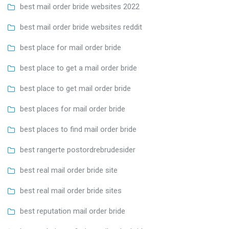
best mail order bride websites 2022
best mail order bride websites reddit
best place for mail order bride
best place to get a mail order bride
best place to get mail order bride
best places for mail order bride
best places to find mail order bride
best rangerte postordrebrudesider
best real mail order bride site
best real mail order bride sites
best reputation mail order bride