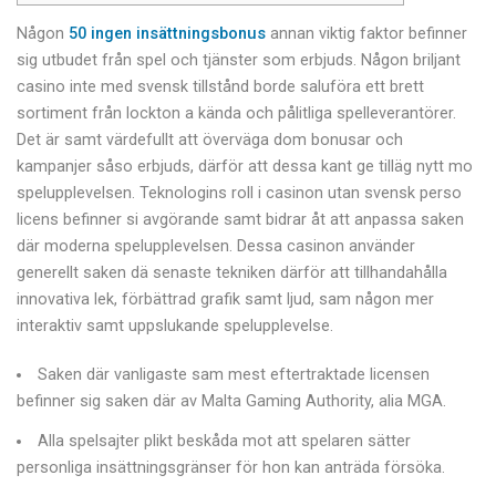
Någon
50 ingen insättningsbonus
annan viktig faktor befinner
sig utbudet från spel och tjänster som erbjuds. Någon briljant
casino inte med svensk tillstånd borde saluföra ett brett
sortiment från lockton a kända och pålitliga spelleverantörer.
Det är samt värdefullt att överväga dom bonusar och
kampanjer såso erbjuds, därför att dessa kant ge tilläg nytt mo
spelupplevelsen.
Teknologins roll i casinon utan svensk perso
licens befinner si avgörande samt bidrar åt att anpassa saken
där moderna spelupplevelsen. Dessa casinon använder
generellt saken dä senaste tekniken därför att tillhandahålla
innovativa lek, förbättrad grafik samt ljud, sam någon mer
interaktiv samt uppslukande spelupplevelse.
Saken där vanligaste sam mest eftertraktade licensen
befinner sig saken där av Malta Gaming Authority, alia MGA.
Alla spelsajter plikt beskåda mot att spelaren sätter
personliga insättningsgränser för hon kan anträda försöka.