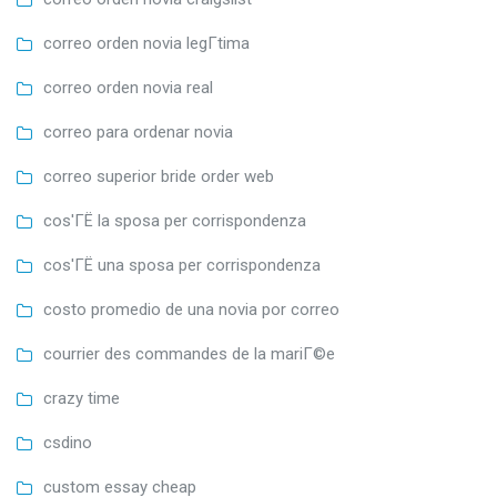
correo orden novia legГ­tima
correo orden novia real
correo para ordenar novia
correo superior bride order web
cos'ГЁ la sposa per corrispondenza
cos'ГЁ una sposa per corrispondenza
costo promedio de una novia por correo
courrier des commandes de la mariГ©e
crazy time
csdino
custom essay cheap