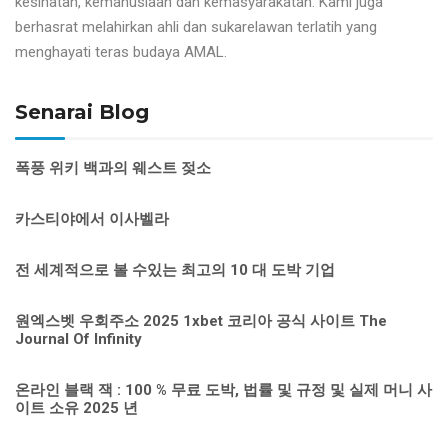
kesihatan, kemanusiaan dan kemasyarakatan. Kami juga
berhasrat melahirkan ahli dan sukarelawan terlatih yang
menghayati teras budaya AMAL.
Senarai Blog
폭풍 위키 백과의 웨스트 젖소
카스티야에서 이사벨라
전 세계적으로 볼 수있는 최고의 10 대 도박 기업
원엑스벳 우회주소 2025 1xbet 코리아 공식 사이트 The
Journal Of Infinity
온라인 블랙 잭 : 100 % 무료 도박, 법률 및 규정 및 실제 머니 사
이트 소유 2025 년