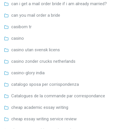
can i get a mail order bride if i am already married?
can you mail order a bride
casibom tr
casino
casino utan svensk licens
casino zonder crucks netherlands
casino-glory india
catalogo sposa per corrispondenza
Catalogues de la commande par correspondance
cheap academic essay writing
cheap essay writing service review