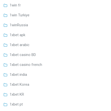
1win fr
1win Turkiye
1winRussia
1xbet apk
1xbet arabic
1xbet casino BD
1xbet casino french
1xbet india
1xbet Korea
1xbet KR
1xbet pt