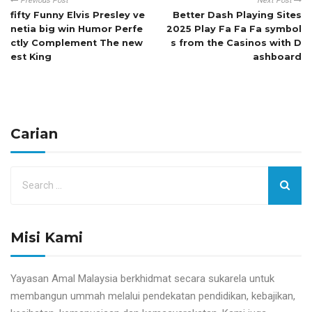
Previous Post
Next Post
fifty Funny Elvis Presley ve
Better Dash Playing Sites
netia big win Humor Perfe
2025 Play Fa Fa Fa symbol
ctly Complement The new
s from the Casinos with D
est King
ashboard
Carian
Misi Kami
Yayasan Amal Malaysia berkhidmat secara sukarela untuk
membangun ummah melalui pendekatan pendidikan, kebajikan,