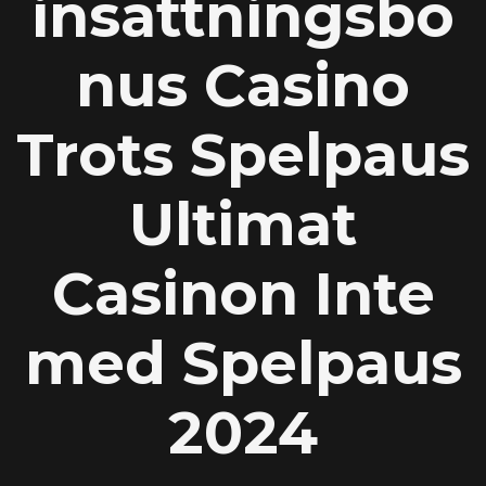
insättningsbo
nus Casino
Trots Spelpaus
Ultimat
Casinon Inte
med Spelpaus
2024