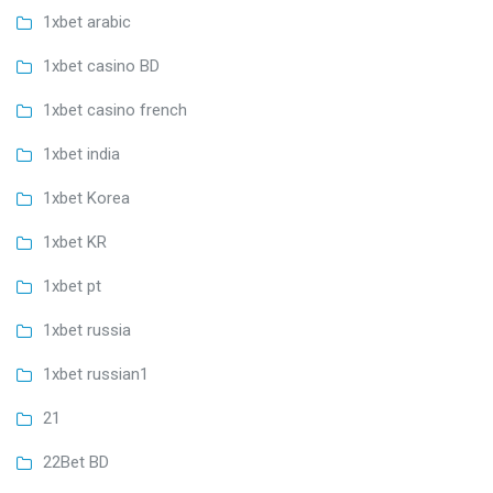
1xbet arabic
1xbet casino BD
1xbet casino french
1xbet india
1xbet Korea
1xbet KR
1xbet pt
1xbet russia
1xbet russian1
21
22Bet BD