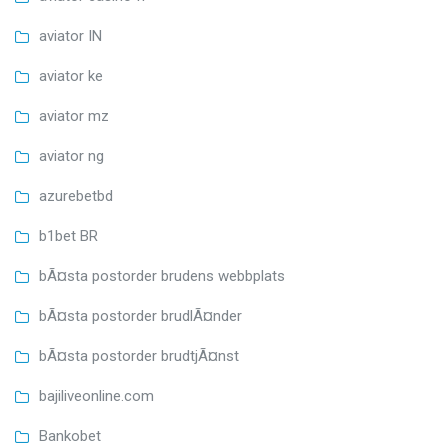
aviator IN
aviator ke
aviator mz
aviator ng
azurebetbd
b1bet BR
bÃ¤sta postorder brudens webbplats
bÃ¤sta postorder brudlÃ¤nder
bÃ¤sta postorder brudtjÃ¤nst
bajiliveonline.com
Bankobet