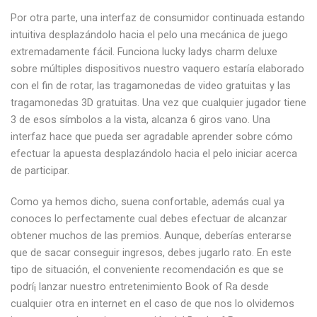
Por otra parte, una interfaz de consumidor continuada estando
intuitiva desplazándolo hacia el pelo una mecánica de juego
extremadamente fácil. Funciona lucky ladys charm deluxe
sobre múltiples dispositivos nuestro vaquero estaría elaborado
con el fin de rotar, las tragamonedas de video gratuitas y las
tragamonedas 3D gratuitas. Una vez que cualquier jugador tiene
3 de esos símbolos a la vista, alcanza 6 giros vano. Una
interfaz hace que pueda ser agradable aprender sobre cómo
efectuar la apuesta desplazándolo hacia el pelo iniciar acerca
de participar.
Como ya hemos dicho, suena confortable, además cual ya
conoces lo perfectamente cual debes efectuar de alcanzar
obtener muchos de las premios. Aunque, deberías enterarse
que de sacar conseguir ingresos, debes jugarlo rato. En este
tipo de situación, el conveniente recomendación es que se
podrí¡ lanzar nuestro entretenimiento Book of Ra desde
cualquier otra en internet en el caso de que nos lo olvidemos