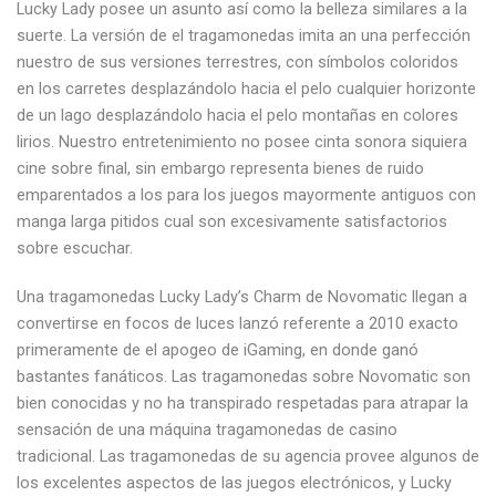
Lucky Lady posee un asunto así­ como la belleza similares a la
suerte. La versión de el tragamonedas imita an una perfección
nuestro de sus versiones terrestres, con símbolos coloridos
en los carretes desplazándolo hacia el pelo cualquier horizonte
de un lago desplazándolo hacia el pelo montañas en colores
lirios. Nuestro entretenimiento no posee cinta sonora siquiera
cine sobre final, sin embargo representa bienes de ruido
emparentados a los para los juegos mayormente antiguos con
manga larga pitidos cual son excesivamente satisfactorios
sobre escuchar.
Una tragamonedas Lucky Lady’s Charm de Novomatic llegan a
convertirse en focos de luces lanzó referente a 2010 exacto
primeramente de el apogeo de iGaming, en donde ganó
bastantes fanáticos. Las tragamonedas sobre Novomatic son
bien conocidas y no ha transpirado respetadas para atrapar la
sensación de una máquina tragamonedas de casino
tradicional. Las tragamonedas de su agencia provee algunos de
los excelentes aspectos de las juegos electrónicos, y Lucky