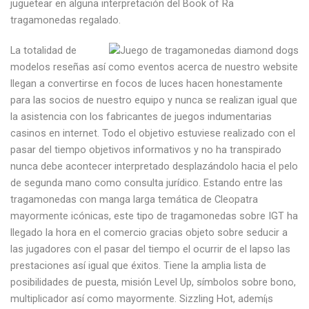
juguetear en alguna interpretación del Book of Ra
tragamonedas regalado.
La totalidad de
modelos reseñas así­ como eventos acerca de nuestro website
llegan a convertirse en focos de luces hacen honestamente
para las socios de nuestro equipo y nunca se realizan igual que
la asistencia con los fabricantes de juegos indumentarias
casinos en internet. Todo el objetivo estuviese realizado con el
pasar del tiempo objetivos informativos y no ha transpirado
nunca debe acontecer interpretado desplazándolo hacia el pelo
de segunda mano como consulta jurídico. Estando entre las
tragamonedas con manga larga temática de Cleopatra
mayormente icónicas, este tipo de tragamonedas sobre IGT ha
llegado la hora en el comercio gracias objeto sobre seducir a
las jugadores con el pasar del tiempo el ocurrir de el lapso las
prestaciones así­ igual que éxitos. Tiene la amplia lista de
posibilidades de puesta, misión Level Up, símbolos sobre bono,
multiplicador así­ como mayormente. Sizzling Hot, ademí¡s