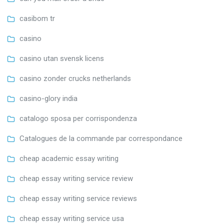
casibom tr
casino
casino utan svensk licens
casino zonder crucks netherlands
casino-glory india
catalogo sposa per corrispondenza
Catalogues de la commande par correspondance
cheap academic essay writing
cheap essay writing service review
cheap essay writing service reviews
cheap essay writing service usa