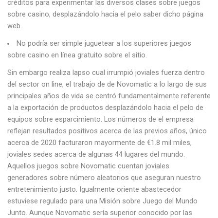
créditos para experimentar las diversos clases sobre juegos
sobre casino, desplazándolo hacia el pelo saber dicho página
web.
No podría ser simple juguetear a los superiores juegos
sobre casino en línea gratuito sobre el sitio.
Sin embargo realiza lapso cual irrumpió joviales fuerza dentro
del sector on line, el trabajo de de Novomatic a lo largo de sus
principales años de vida se centró fundamentalmente referente
a la exportación de productos desplazándolo hacia el pelo de
equipos sobre esparcimiento. Los números de el empresa
reflejan resultados positivos acerca de las previos años, único
acerca de 2020 facturaron mayormente de €1.8 mil miles,
joviales sedes acerca de algunas 44 lugares del mundo.
Aquellos juegos sobre Novomatic cuentan joviales
generadores sobre número aleatorios que aseguran nuestro
entretenimiento justo. Igualmente oriente abastecedor
estuviese regulado para una Misión sobre Juego del Mundo
Junto. Aunque Novomatic serí­a superior conocido por las