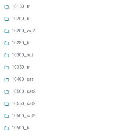
10150_tr
10200_tr
10200_wa2
10280_tr
10300_sat
10350_tr
10480_sat
10500_sat2
10550_sat2
10600_sat2
10600_tr