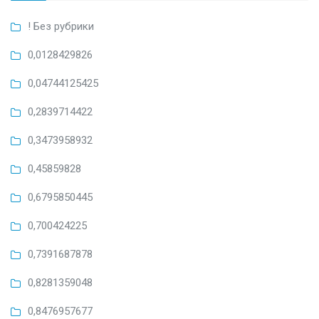
! Без рубрики
0,0128429826
0,04744125425
0,2839714422
0,3473958932
0,45859828
0,6795850445
0,700424225
0,7391687878
0,8281359048
0,8476957677