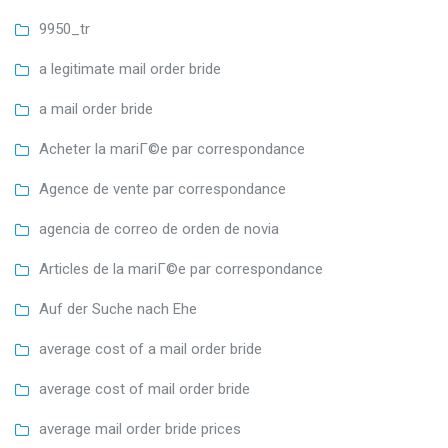
9950_tr
a legitimate mail order bride
a mail order bride
Acheter la mariГ©e par correspondance
Agence de vente par correspondance
agencia de correo de orden de novia
Articles de la mariГ©e par correspondance
Auf der Suche nach Ehe
average cost of a mail order bride
average cost of mail order bride
average mail order bride prices