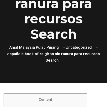
ranura para
recursos
Search
Amal Malaysia Pulau Pinang
>
Uncategorized
>
española book of ra giros sin ranura para recursos
Search
Content