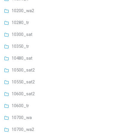
10200_wa2
10280_tr
10300_sat
10350_tr
10480_sat
10500_sat2
10550_sat2
10600_sat2
10600_tr
10700_wa
10700_wa2