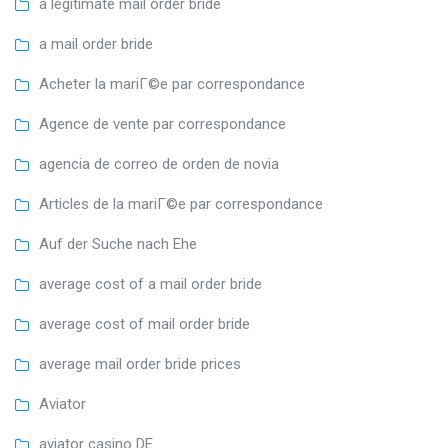
a legitimate mail order bride
a mail order bride
Acheter la mariГ©e par correspondance
Agence de vente par correspondance
agencia de correo de orden de novia
Articles de la mariГ©e par correspondance
Auf der Suche nach Ehe
average cost of a mail order bride
average cost of mail order bride
average mail order bride prices
Aviator
aviator casino DE