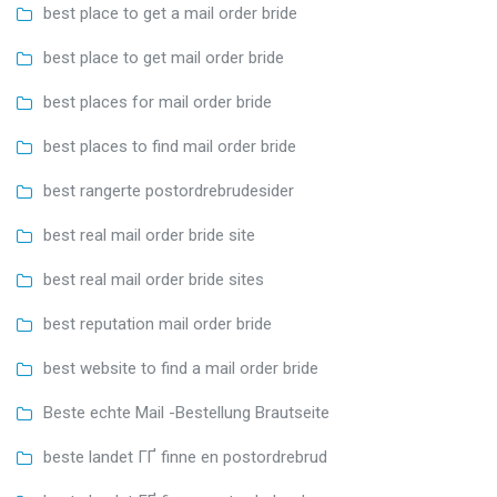
best place to get a mail order bride
best place to get mail order bride
best places for mail order bride
best places to find mail order bride
best rangerte postordrebrudesider
best real mail order bride site
best real mail order bride sites
best reputation mail order bride
best website to find a mail order bride
Beste echte Mail -Bestellung Brautseite
beste landet ГҐ finne en postordrebrud