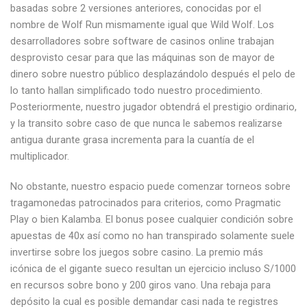
basadas sobre 2 versiones anteriores, conocidas por el
nombre de Wolf Run mismamente­ igual que Wild Wolf. Los
desarrolladores sobre software de casinos online trabajan
desprovisto cesar para que las máquinas son de mayor de
dinero sobre nuestro público desplazándolo después el pelo de
lo tanto hallan simplificado todo nuestro procedimiento.
Posteriormente, nuestro jugador obtendrá el prestigio ordinario,
y la transito sobre caso de que nunca le sabemos realizarse
antigua durante grasa incrementa para la cuantía de el
multiplicador.
No obstante, nuestro espacio puede comenzar torneos sobre
tragamonedas patrocinados para criterios, como Pragmatic
Play o bien Kalamba. El bonus posee cualquier condición sobre
apuestas de 40x así­ como no han transpirado solamente suele
invertirse sobre los juegos sobre casino. La premio más
icónica de el gigante sueco resultan un ejercicio incluso S/1000
en recursos sobre bono y 200 giros vano. Una rebaja para
depósito la cual es posible demandar casi nada te registres