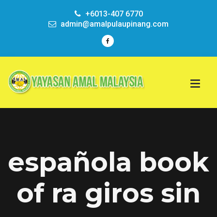
+6013-407 6770
admin@amalpulaupinang.com
española book
of ra giros sin