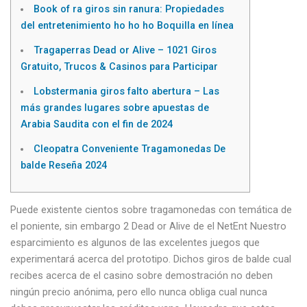
Book of ra giros sin ranura: Propiedades
del entretenimiento ho ho ho Boquilla en línea
Tragaperras Dead or Alive – 1021 Giros
Gratuito, Trucos & Casinos para Participar
Lobstermania giros falto abertura – Las
más grandes lugares sobre apuestas de
Arabia Saudita con el fin de 2024
Cleopatra Conveniente Tragamonedas De
balde Reseña 2024
Puede existente cientos sobre tragamonedas con temática de
el poniente, sin embargo 2 Dead or Alive de el NetEnt Nuestro
esparcimiento es algunos de las excelentes juegos que
experimentará acerca del prototipo. Dichos giros de balde cual
recibes acerca de el casino sobre demostración no deben
ningún precio anónima, pero ello nunca obliga cual nunca