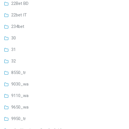
22Bet BD
22bet IT
234bet
30
31
32
8550_tr
9030_wa
9110_wa
9650_wa
9950_tr