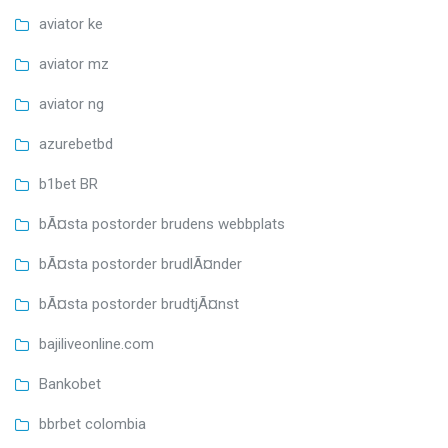
aviator ke
aviator mz
aviator ng
azurebetbd
b1bet BR
bÃ¤sta postorder brudens webbplats
bÃ¤sta postorder brudlÃ¤nder
bÃ¤sta postorder brudtjÃ¤nst
bajiliveonline.com
Bankobet
bbrbet colombia