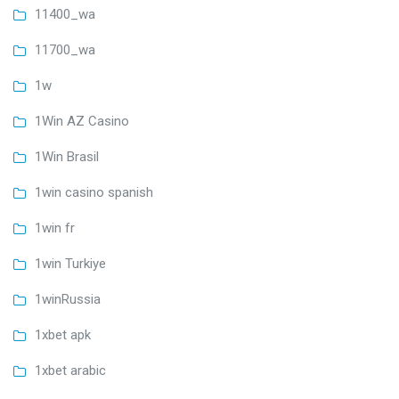
11400_wa
11700_wa
1w
1Win AZ Casino
1Win Brasil
1win casino spanish
1win fr
1win Turkiye
1winRussia
1xbet apk
1xbet arabic