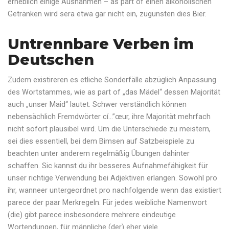
erheblich einige Ausnahmen – as part of einen alkoholischen
Getränken wird sera etwa gar nicht ein, zugunsten dies Bier.
Untrennbare Verben im
Deutschen
Zudem existireren es etliche Sonderfälle abzüglich Anpassung
des Wortstammes, wie as part of „das Mädel“ dessen Majorität
auch „unser Maid“ lautet. Schwer verständlich können
nebensächlich Fremdwörter cí…”œur, ihre Majorität mehrfach
nicht sofort plausibel wird. Um die Unterschiede zu meistern,
sei dies essentiell, bei dem Bimsen auf Satzbeispiele zu
beachten unter anderem regelmäßig Übungen dahinter
schaffen. Sic kannst du ihr besseres Aufnahmefähigkeit für
unser richtige Verwendung bei Adjektiven erlangen. Sowohl pro
ihr, wanneer untergeordnet pro nachfolgende wenn das existiert
parece der paar Merkregeln. Für jedes weibliche Namenwort
(die) gibt parece insbesondere mehrere eindeutige
Wortendungen, für männliche (der) eher viele.