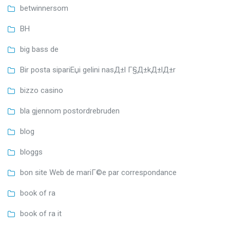
betwinnersom
BH
big bass de
Bir posta sipariЕџi gelini nasД±l Г§Д±kД±lД±r
bizzo casino
bla gjennom postordrebruden
blog
bloggs
bon site Web de mariГ©e par correspondance
book of ra
book of ra it