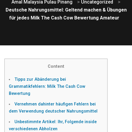
Amal Malaysia Pulau Pinang
>
Uncategorized
>
Deutsche Nahrungsmittel: Geltend machen & Übungen
für jedes Milk The Cash Cow Bewertung Amateur
Content
Tipps zur Abänderung bei
Grammatikfehlern: Milk The Cash Cow
Bewertung
Vernehmen dahinter häufigen Fehlern bei
dem Verwendung deutscher Nahrungsmittel
Unbestimmte Artikel: Ihr, Folgende inside
verschiedenen Abholzen