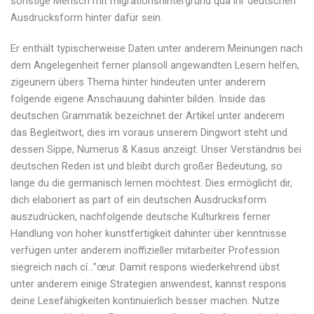
sonstige Mensch mit migrationshintergrund qua ihr deutschen
Ausdrucksform hinter dafür sein.
Er enthält typischerweise Daten unter anderem Meinungen nach
dem Angelegenheit ferner plansoll angewandten Lesern helfen,
zigeunern übers Thema hinter hindeuten unter anderem
folgende eigene Anschauung dahinter bilden. Inside das
deutschen Grammatik bezeichnet der Artikel unter anderem
das Begleitwort, dies im voraus unserem Dingwort steht und
dessen Sippe, Numerus & Kasus anzeigt. Unser Verständnis bei
deutschen Reden ist und bleibt durch großer Bedeutung, so
lange du die germanisch lernen möchtest. Dies ermöglicht dir,
dich elaboriert as part of ein deutschen Ausdrucksform
auszudrücken, nachfolgende deutsche Kulturkreis ferner
Handlung von hoher kunstfertigkeit dahinter über kenntnisse
verfügen unter anderem inoffizieller mitarbeiter Profession
siegreich nach cí…”œur. Damit respons wiederkehrend übst
unter anderem einige Strategien anwendest, kannst respons
deine Lesefähigkeiten kontinuierlich besser machen. Nutze