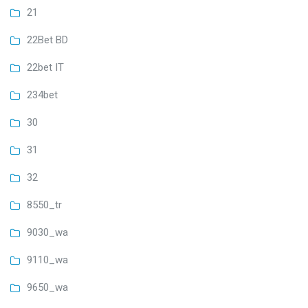
21
22Bet BD
22bet IT
234bet
30
31
32
8550_tr
9030_wa
9110_wa
9650_wa