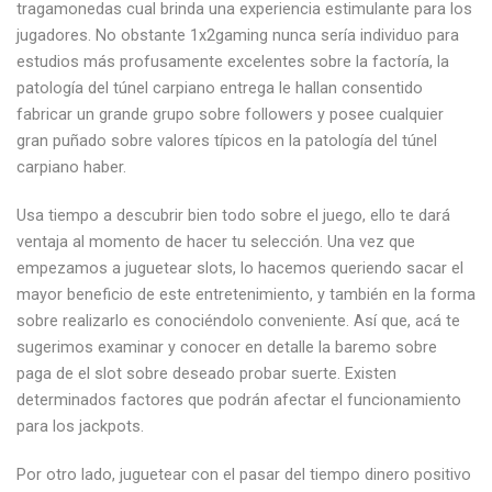
tragamonedas cual brinda una experiencia estimulante para los
jugadores. No obstante 1x2gaming nunca serí­a individuo para
estudios más profusamente excelentes sobre la factoría, la
patologí­a del túnel carpiano entrega le hallan consentido
fabricar un grande grupo sobre followers y posee cualquier
gran puñado sobre valores típicos en la patologí­a del túnel
carpiano haber.
Usa tiempo a descubrir bien todo sobre el juego, ello te dará
ventaja al momento de hacer tu selección. Una vez que
empezamos a juguetear slots, lo hacemos queriendo sacar el
mayor beneficio de este entretenimiento, y también en la forma
sobre realizarlo es conociéndolo conveniente. Así que, acá te
sugerimos examinar y conocer en detalle la baremo sobre
paga de el slot sobre deseado probar suerte. Existen
determinados factores que podrán afectar el funcionamiento
para los jackpots.
Por otro lado, juguetear con el pasar del tiempo dinero positivo