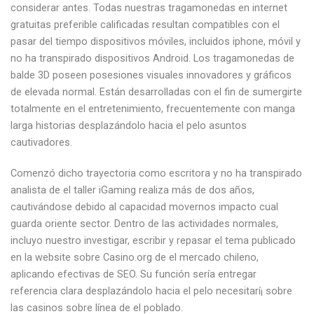
considerar antes. Todas nuestras tragamonedas en internet
gratuitas preferible calificadas resultan compatibles con el
pasar del tiempo dispositivos móviles, incluidos iphone, móvil y
no ha transpirado dispositivos Android. Los tragamonedas de
balde 3D poseen posesiones visuales innovadores y gráficos
de elevada normal. Están desarrolladas con el fin de sumergirte
totalmente en el entretenimiento, frecuentemente con manga
larga historias desplazándolo hacia el pelo asuntos
cautivadores.
Comenzó dicho trayectoria como escritora y no ha transpirado
analista de el taller iGaming realiza más de dos años,
cautivándose debido al capacidad movernos impacto cual
guarda oriente sector. Dentro de las actividades normales,
incluyo nuestro investigar, escribir y repasar el tema publicado
en la website sobre Casino.org de el mercado chileno,
aplicando efectivas de SEO. Su función serí­a entregar
referencia clara desplazándolo hacia el pelo necesitarí¡ sobre
las casinos sobre línea de el poblado.