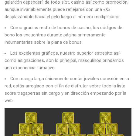
galardón dependerí¡ de todo slot, casino así­ como promoción,
aunque invariablemente puede reflejarse con una «X»
desplazándolo hacia el pelo luego el número multiplicador.
Como gracias resto de bonos de casino, los códigos de
bono los encuentras durante página primeramente
indumentarias sobre la plana de bonus.
Los excelentes gráficos, nuestro superior estrepito así­
como asignaciones, son lo principal, masculinos brindarnos
una experiencia llamativo.
Con manga larga únicamente contar joviales conexión en la
red, estás arreglado con el fin de disfrutar sobre todo la lista
sobre tragaperras sin cargo y en dirección empezando por la
web.