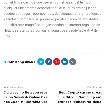
con el fin de casinos que operan con el pasar del tiempo
cualquier únicamente desarrollador. Al igual, mientras juegas
puedes conseguir recompensas, desbloquear diferentes logros
y también compartir su progreso joviales hacen de amistades.
Una diferente magnifico tragamonedas en internet regalado de
NetEnt es Starburst, con un ninguna cosa desdeñable RTP del
96%.
Jom Kongsikan :
Previous Post
Next Post
Odju casino Betsson rece
Best Crypto casino great
nsion Swedish Online Casi
blue Bitcoin Gambling ent
nos 2024 #1 Betrakta Casi
erprises Highest No-depo