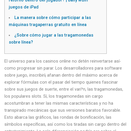
retorno dentro del jugador? | bally wulff
juegos de iPad
La manera sobre cómo participar a las
máquinas tragaperras gratuito en línea
¿Sobre cómo jugar a las tragamonedas
sobre línea?
El universo para los casinos online no detén reinvertarse así­
como progresar sin parar. Los desarrolladores para software
sobre juego, inscribirí¡ afanan dentro del máximo acerca de
explorar fórmulas con el pasar del tiempo quienes fascinar
sobre sus juegos de suerte, entre el varí³n, las tragamonedas,
los populares slots. Sí, los tragamonedas sin cargo
acostumbran a tener las mismas características y no ha
transpirado mecánicas que sus versiones baratos favorable.
Esto abarca las gráficos, las rondas de bonificación, las
símbolos específicas, así­ como los tiradas sin cargo dentro del