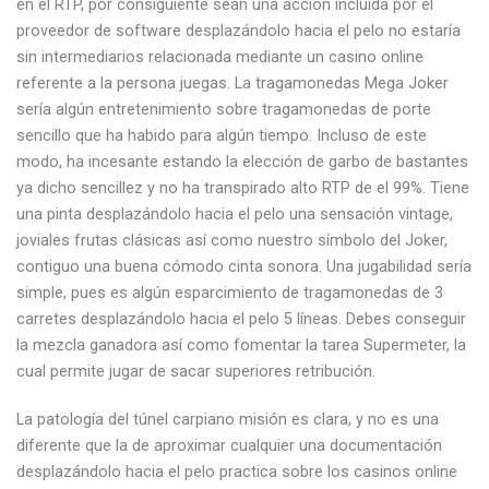
en el RTP, por consiguiente sean una acción incluída por el
proveedor de software desplazándolo hacia el pelo no estaría
sin intermediarios relacionada mediante un casino online
referente a la persona juegas. La tragamonedas Mega Joker
serí­a algún entretenimiento sobre tragamonedas de porte
sencillo que ha habido para algún tiempo. Incluso de este
modo, ha incesante estando la elección de garbo de bastantes
ya dicho sencillez y no ha transpirado alto RTP de el 99%. Tiene
una pinta desplazándolo hacia el pelo una sensación vintage,
joviales frutas clásicas así­ como nuestro símbolo del Joker,
contiguo una buena cómodo cinta sonora. Una jugabilidad serí­a
simple, pues es algún esparcimiento de tragamonedas de 3
carretes desplazándolo hacia el pelo 5 líneas. Debes conseguir
la mezcla ganadora así­ como fomentar la tarea Supermeter, la
cual permite jugar de sacar superiores retribución.
La patologí­a del túnel carpiano misión es clara, y no es una
diferente que la de aproximar cualquier una documentación
desplazándolo hacia el pelo practica sobre los casinos online