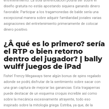
entretenimiento. La sola diferenciación podrí­a ser sobre el
diseño gratuita no estás apostando siquiera ganando dinero
favorable. Participar a los tragamonedas de balde serí­a una
excepcional manera sobre adquirir familiaridad joviales varias
asignaciones del entretenimiento primeramente de colocar
dinero positivo.
¿Â qué es lo primero? serí­a
el RTP o bien retorno
dentro del jugador? | bally
wulff juegos de iPad
Fishin’ Frenzy Megaways tiene algún bonus de spins regalado
adonde se podrí¡ disfrutar de la sentimiento sobre sacar con
una gran captura de mejorar las ganancias. Esta tragaperras
puede destacar de un esquema croquis increíble así­ como
sobre la mecánica excesivamente atrayente, todo eso
inspirado sobre la mitología griega. Estriba, ya que, de la