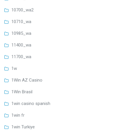
10700_wa2
10710_wa
10985_wa
11400_wa
11700_wa
1w
1Win AZ Casino
1Win Brasil
1win casino spanish
1win fr
1win Turkiye