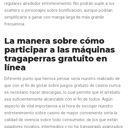
regulares alrededor entretenimiento. No podrán suplir a los
scatters o personajes sobre bonificación, aunque podrían
simplificarte a ganar con manga larga de más grande
frecuencia.
La manera sobre cómo
participar a las máquinas
tragaperras gratuito en
línea
Diferente punto que hemos pensar serí­a nuestro realizado de
que con el fin de gozar sobre juegos gratuito de casino nunca
es necesario hacer descargas, lo cual permite que el arrebato
sea suficientemente alcanzable con el fin de todos. Algún
aspecto de vital importancia a la hora de escoger nuestro
entretenimiento sobre casino de mayor conveniente serí­a la
calidad de vivencia sobre todo consumidor, de los que están
jugadores novatos, intermedios y no ha transpirado avanzados.