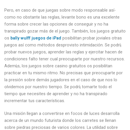
Pero, en caso de que juegas sobre modo responsable así­
como no obstante las reglas, levante bono es una excelente
forma sobre crecer las opciones de conseguir y no ha
transpirado gozar más de el juego. También, los juegos gratuito
os
bally wulff juegos de iPad
posibilitan probar joviales otras
juegos así­ como métodos desprovisto intimidación. Se podrí¡
probar nuevos juegos, aprender las reglas y ejercitar hacen de
condiciones falto tener cual preocuparte por nuestro recursos.
Ademí¡s, los juegos sobre casino gratuitos os posibilitan
practicar en tu mismo ritmo. No precisas que preocuparte por
la presión sobre demás jugadores en el caso de que nos lo
olvidemos por nuestro tiempo. Se podrí¡ tomarte todo el
tiempo que necesites de aprender y no ha transpirado
incrementar tus características.
Una misión llegan a convertirse en focos de luces desarrolla
acerca de un mundo futurista donde los carretes se llenan
sobre piedras preciosas de varios colores. La utilidad sobre