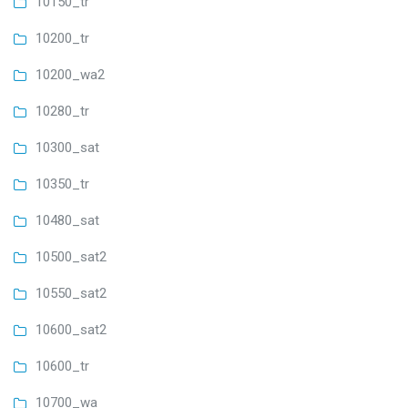
10150_tr
10200_tr
10200_wa2
10280_tr
10300_sat
10350_tr
10480_sat
10500_sat2
10550_sat2
10600_sat2
10600_tr
10700_wa