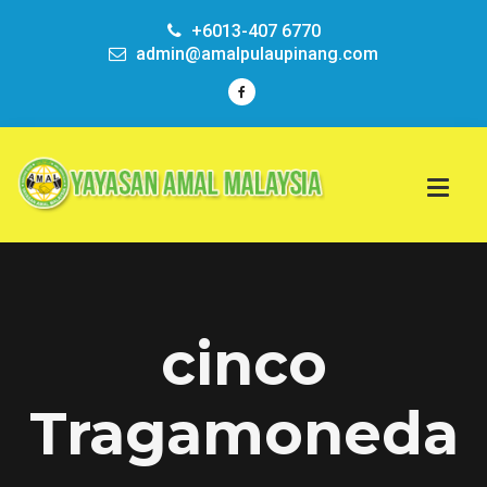
+6013-407 6770
admin@amalpulaupinang.com
cinco
Tragamoneda