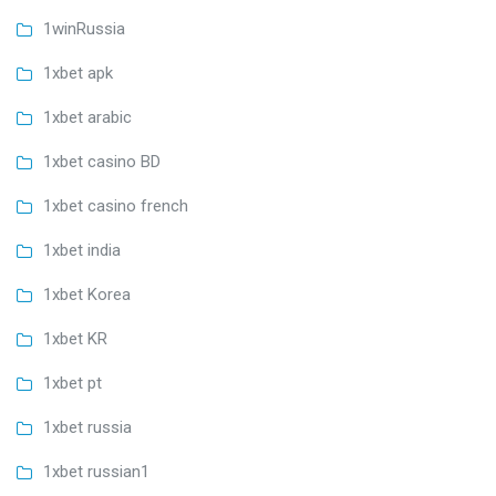
1winRussia
1xbet apk
1xbet arabic
1xbet casino BD
1xbet casino french
1xbet india
1xbet Korea
1xbet KR
1xbet pt
1xbet russia
1xbet russian1