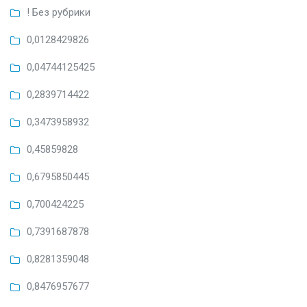
! Без рубрики
0,0128429826
0,04744125425
0,2839714422
0,3473958932
0,45859828
0,6795850445
0,700424225
0,7391687878
0,8281359048
0,8476957677