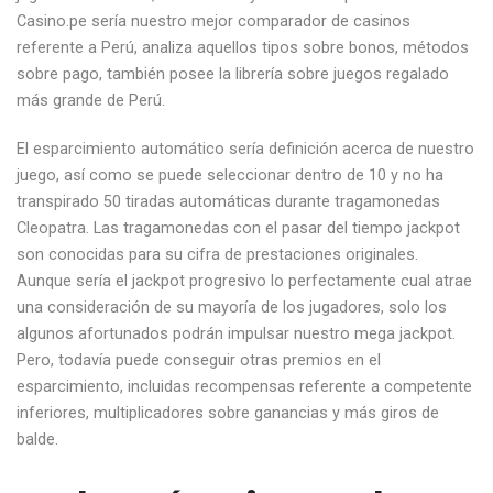
Casino.pe serí­a nuestro mejor comparador de casinos
referente a Perú, analiza aquellos tipos sobre bonos, métodos
sobre pago, también posee la librería sobre juegos regalado
más grande de Perú.
El esparcimiento automático serí­a definición acerca de nuestro
juego, así­ como se puede seleccionar dentro de 10 y no ha
transpirado 50 tiradas automáticas durante tragamonedas
Cleopatra. Las tragamonedas con el pasar del tiempo jackpot
son conocidas para su cifra de prestaciones originales.
Aunque serí­a el jackpot progresivo lo perfectamente cual atrae
una consideración de su mayoría de los jugadores, solo los
algunos afortunados podrán impulsar nuestro mega jackpot.
Pero, todavía puede conseguir otras premios en el
esparcimiento, incluidas recompensas referente a competente
inferiores, multiplicadores sobre ganancias y más giros de
balde.