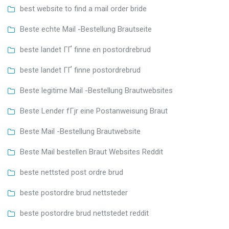
best website to find a mail order bride
Beste echte Mail -Bestellung Brautseite
beste landet ГҐ finne en postordrebrud
beste landet ГҐ finne postordrebrud
Beste legitime Mail -Bestellung Brautwebsites
Beste Lender fГјr eine Postanweisung Braut
Beste Mail -Bestellung Brautwebsite
Beste Mail bestellen Braut Websites Reddit
beste nettsted post ordre brud
beste postordre brud nettsteder
beste postordre brud nettstedet reddit