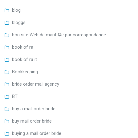
blog
bloggs
bon site Web de mariГ©e par correspondance
book of ra
book of ra it
Bookkeeping
bride order mail agency
BT
buy a mail order bride
buy mail order bride
buying a mail order bride