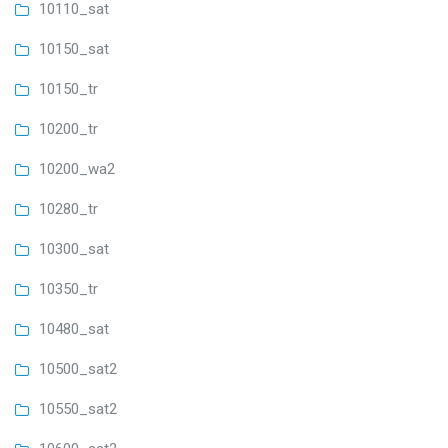
10110_sat
10150_sat
10150_tr
10200_tr
10200_wa2
10280_tr
10300_sat
10350_tr
10480_sat
10500_sat2
10550_sat2