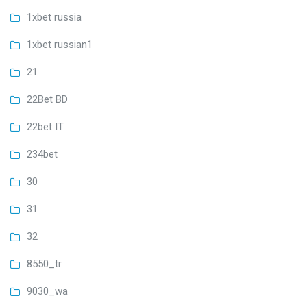
1xbet russia
1xbet russian1
21
22Bet BD
22bet IT
234bet
30
31
32
8550_tr
9030_wa