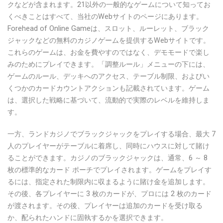
クなどが含まれます。21以外の一般的なゲームについて知ってお
くべきことはすべて、当社のWebサイトのページにあります。
Forehead of Online Gameは、スロット、ルーレット、ブラック
ジャックなどの無料のカジノゲームを提供するWebサイトです。
これらのゲームは、お金を費やすのではなく、デモモードで楽し
みのためにプレイできます。「調整ルール」メニューの下には、
ゲームのルール、デッキへのアクセス、テーブル制限、およびい
くつかのカードカウントアクションも記載されています。ゲーム
は、選択した戦略に基づいて、流動的で実際のレベルを維持しま
す。
一方、ランドカジノでブラックジャックをプレイする場合、最大 7
人のプレイヤーがテーブルに着席し、同時にハウスに対して賭け
ることができます。カジノのブラックジャックは、通常、6 ～ 8
枚の標準的なカード ポーチでプレイされます。ゲームをプレイす
るには、指定された制限内に収まるように賭け金を追加します。
その後、各プレイヤーに 3 枚のカードが、プロには 2 枚のカード
が渡されます。その後、プレイヤーは追加のカードを受け取る
か、配られたハンドに固執するかを選択できます。