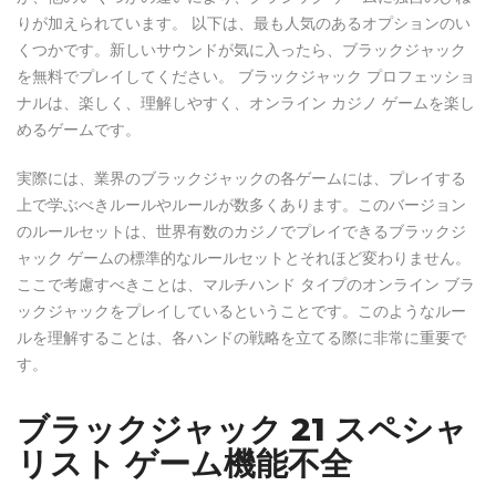
りが加えられています。
以下は、最も人気のあるオプションのい
くつかです。新しいサウンドが気に入ったら、ブラックジャック
を無料でプレイしてください。 ブラックジャック プロフェッショ
ナルは、楽しく、理解しやすく、オンライン カジノ ゲームを楽し
めるゲームです。
実際には、業界のブラックジャックの各ゲームには、プレイする
上で学ぶべきルールやルールが数多くあります。このバージョン
のルールセットは、世界有数のカジノでプレイできるブラックジ
ャック ゲームの標準的なルールセットとそれほど変わりません。
ここで考慮すべきことは、マルチハンド タイプのオンライン ブラ
ックジャックをプレイしているということです。このようなルー
ルを理解することは、各ハンドの戦略を立てる際に非常に重要で
す。
ブラックジャック 21 スペシャ
リスト ゲーム機能不全