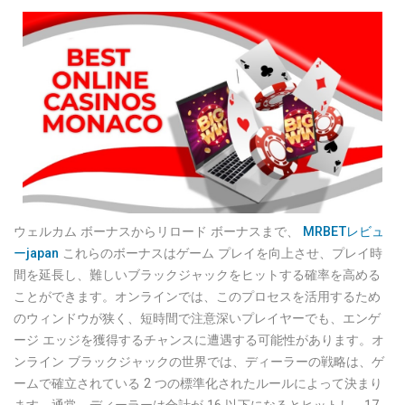
ウェルカム ボーナスからリロード ボーナスまで、
MRBETレビュ
ーjapan
これらのボーナスはゲーム プレイを向上させ、プレイ時
間を延長し、難しいブラックジャックをヒットする確率を高める
ことができます。オンラインでは、このプロセスを活用するため
のウィンドウが狭く、短時間で注意深いプレイヤーでも、エンゲ
ージ エッジを獲得するチャンスに遭遇する可能性があります。オ
ンライン ブラックジャックの世界では、ディーラーの戦略は、ゲ
ームで確立されている 2 つの標準化されたルールによって決まり