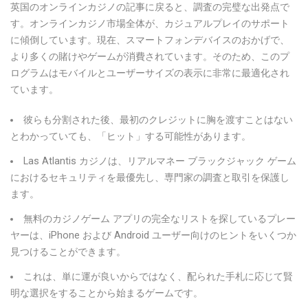
英国のオンラインカジノの記事に戻ると、調査の完璧な出発点で
す。オンラインカジノ市場全体が、カジュアルプレイのサポート
に傾倒しています。現在、スマートフォンデバイスのおかげで、
より多くの賭けやゲームが消費されています。そのため、このプ
ログラムはモバイルとユーザーサイズの表示に非常に最適化され
ています。
彼らも分割された後、最初のクレジットに胸を渡すことはない
とわかっていても、「ヒット」する可能性があります。
Las Atlantis カジノは、リアルマネー ブラックジャック ゲーム
におけるセキュリティを最優先し、専門家の調査と取引を保護し
ます。
無料のカジノゲーム アプリの完全なリストを探しているプレー
ヤーは、iPhone および Android ユーザー向けのヒントをいくつか
見つけることができます。
これは、単に運が良いからではなく、配られた手札に応じて賢
明な選択をすることから始まるゲームです。