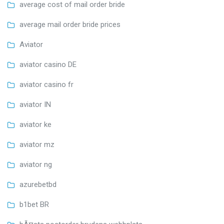
average cost of mail order bride
average mail order bride prices
Aviator
aviator casino DE
aviator casino fr
aviator IN
aviator ke
aviator mz
aviator ng
azurebetbd
b1bet BR