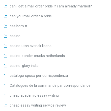
can i get a mail order bride if i am already married?
can you mail order a bride
casibom tr
casino
casino utan svensk licens
casino zonder crucks netherlands
casino-glory india
catalogo sposa per corrispondenza
Catalogues de la commande par correspondance
cheap academic essay writing
cheap essay writing service review