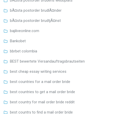
bÃ¤sta postorder brudens webbplats
bÃ¤sta postorder brudlÃ¤nder
bÃ¤sta postorder brudtjÃ¤nst
bajiliveonline.com
Bankobet
bbrbet colombia
BEST bewertete Versandauftragsbrautseiten
best cheap essay writing services
best countries for a mail order bride
best countries to get a mail order bride
best country for mail order bride reddit
best country to find a mail order bride