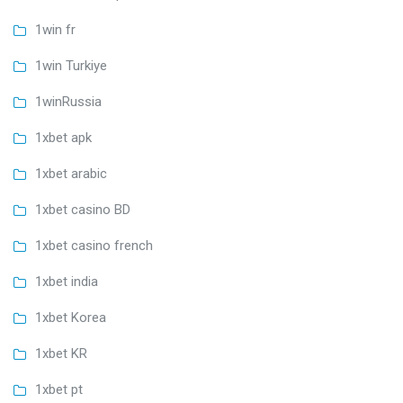
1win fr
1win Turkiye
1winRussia
1xbet apk
1xbet arabic
1xbet casino BD
1xbet casino french
1xbet india
1xbet Korea
1xbet KR
1xbet pt