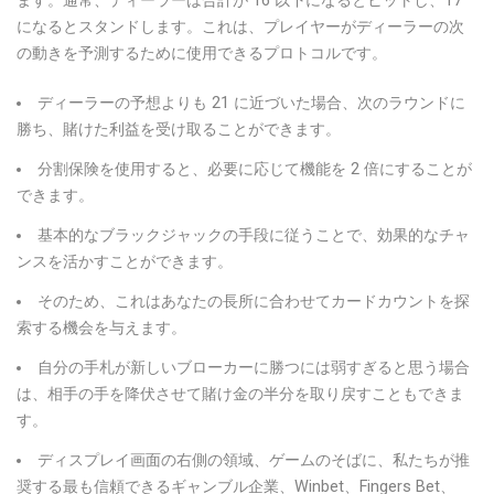
ます。通常、ディーラーは合計が 16 以下になるとヒットし、17
になるとスタンドします。これは、プレイヤーがディーラーの次
の動きを予測するために使用できるプロトコルです。
ディーラーの予想よりも 21 に近づいた場合、次のラウンドに
勝ち、賭けた利益を受け取ることができます。
分割保険を使用すると、必要に応じて機能を 2 倍にすることが
できます。
基本的なブラックジャックの手段に従うことで、効果的なチャ
ンスを活かすことができます。
そのため、これはあなたの長所に合わせてカードカウントを探
索する機会を与えます。
自分の手札が新しいブローカーに勝つには弱すぎると思う場合
は、相手の手を降伏させて賭け金の半分を取り戻すこともできま
す。
ディスプレイ画面の右側の領域、ゲームのそばに、私たちが推
奨する最も信頼できるギャンブル企業、Winbet、Fingers Bet、