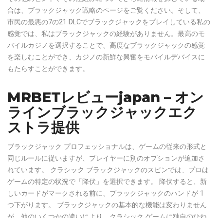
合は、ブラックジャック戦略のページをご覧ください。そして、
市民の最悪の7の21 DLCでブラックジャックをプレイしている私の
感覚では、私はブラックジャックの経験がありません。最高のモ
バイルカジノを選択することで、高度なブラックジャックの感覚
を楽しむことができ、カジノの新鮮な興奮をモバイルデバイスに
もたらすことができます。
MRBETレビューjapan – オン
ラインブラックジャックエク
ストラ提供
ブラックジャック プロフェッショナルは、ゲームの従来の形式と
同じルールに従いますが、プレイヤーに別のオプションが追加さ
れています。 クラシック ブラックジャックのスピンでは、プロは
ゲームの特定の状況で「降伏」を選択できます。 降伏すると、新
しいカードがマークされる前に、ブラックジャックのハンドが 1
つ下がります。 ブラックジャックの基本的な機能は変わりません
が、他のいくつかの違いにより、クラシック ゲームに独自のひね