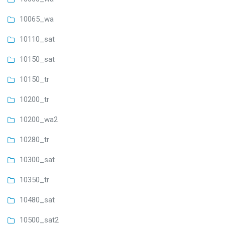
10065_wa
10110_sat
10150_sat
10150_tr
10200_tr
10200_wa2
10280_tr
10300_sat
10350_tr
10480_sat
10500_sat2