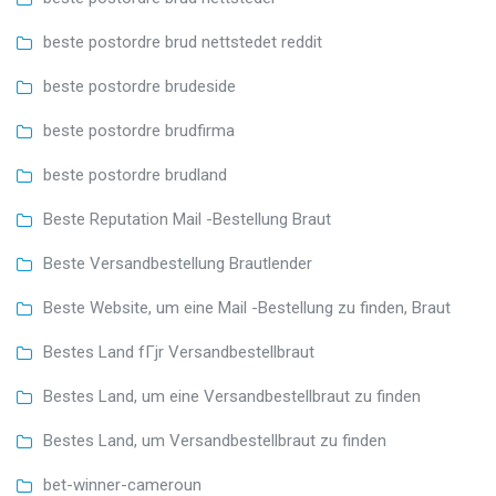
beste postordre brud nettstedet reddit
beste postordre brudeside
beste postordre brudfirma
beste postordre brudland
Beste Reputation Mail -Bestellung Braut
Beste Versandbestellung Brautlender
Beste Website, um eine Mail -Bestellung zu finden, Braut
Bestes Land fГјr Versandbestellbraut
Bestes Land, um eine Versandbestellbraut zu finden
Bestes Land, um Versandbestellbraut zu finden
bet-winner-cameroun