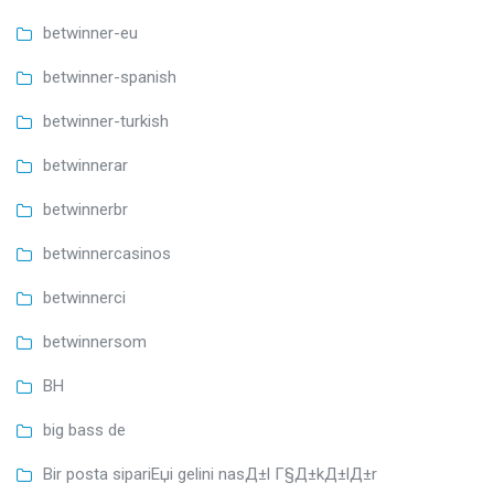
betwinner-eu
betwinner-spanish
betwinner-turkish
betwinnerar
betwinnerbr
betwinnercasinos
betwinnerci
betwinnersom
BH
big bass de
Bir posta sipariЕџi gelini nasД±l Г§Д±kД±lД±r