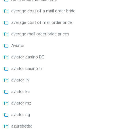
average cost of a mail order bride
average cost of mail order bride
average mail order bride prices
Aviator
aviator casino DE
aviator casino fr
aviator IN
aviator ke
aviator mz
aviator ng
azurebetbd