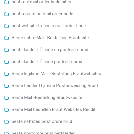
best real mail order bride sites
best reputation mail order bride
best website to find a mail order bride
Beste echte Mail -Bestellung Brautseite
beste landet ГҐ finne en postordrebrud
beste landet ГҐ finne postordrebrud
Beste legitime Mail -Bestellung Brautwebsites
Beste Lender fГјr eine Postanweisung Braut
Beste Mail -Bestellung Brautwebsite
Beste Mail bestellen Braut Websites Reddit
beste nettsted post ordre brud
beste postordre brud nettsteder