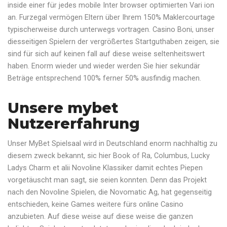
inside einer für jedes mobile Inter browser optimierten Vari ion
an. Furzegal vermögen Eltern über Ihrem 150% Maklercourtage
typischerweise durch unterwegs vortragen. Casino Boni, unser
diesseitigen Spielern der vergrößertes Startguthaben zeigen, sie
sind für sich auf keinen fall auf diese weise seltenheitswert
haben. Enorm wieder und wieder werden Sie hier sekundär
Beträge entsprechend 100% ferner 50% ausfindig machen.
Unsere mybet
Nutzererfahrung
Unser MyBet Spielsaal wird in Deutschland enorm nachhaltig zu
diesem zweck bekannt, sic hier Book of Ra, Columbus, Lucky
Ladys Charm et alii Novoline Klassiker damit echtes Piepen
vorgetäuscht man sagt, sie seien konnten. Denn das Projekt
nach den Novoline Spielen, die Novomatic Ag, hat gegenseitig
entschieden, keine Games weitere fürs online Casino
anzubieten. Auf diese weise auf diese weise die ganzen