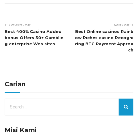
Previous Post
Next Post
Best 400% Casino Added
Best Online casinos Rainb
bonus Offers 30+ Gamblin
ow Riches casino Recogni
g enterprise Web sites
zing BTC Payment Approa
ch
Carian
Misi Kami