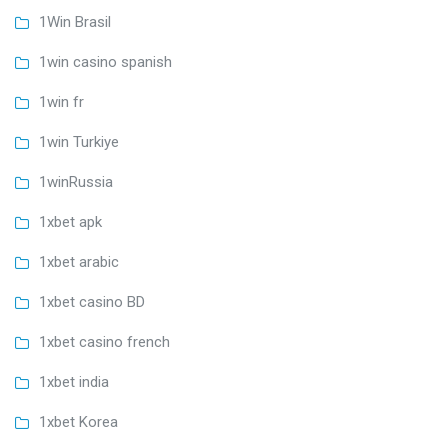
1Win Brasil
1win casino spanish
1win fr
1win Turkiye
1winRussia
1xbet apk
1xbet arabic
1xbet casino BD
1xbet casino french
1xbet india
1xbet Korea