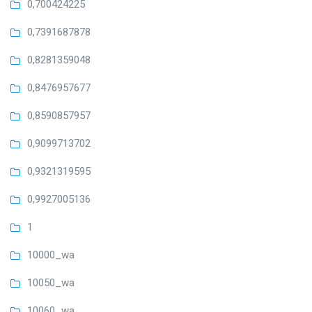
0,700424225
0,7391687878
0,8281359048
0,8476957677
0,8590857957
0,9099713702
0,9321319595
0,9927005136
1
10000_wa
10050_wa
10060_wa