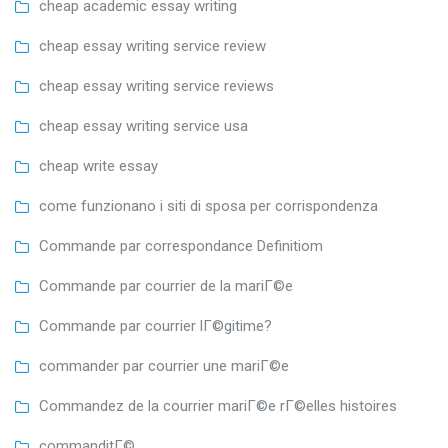
cheap academic essay writing
cheap essay writing service review
cheap essay writing service reviews
cheap essay writing service usa
cheap write essay
come funzionano i siti di sposa per corrispondenza
Commande par correspondance Definitiom
Commande par courrier de la mariГ©e
Commande par courrier lГ©gitime?
commander par courrier une mariГ©e
Commandez de la courrier mariГ©e rГ©elles histoires
commanditГ©