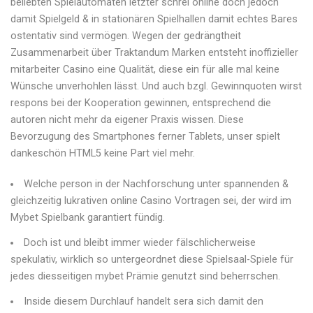
beliebten Spielautomaten letzter schrei online doch jedoch
damit Spielgeld & in stationären Spielhallen damit echtes Bares
ostentativ sind vermögen. Wegen der gedrängtheit
Zusammenarbeit über Traktandum Marken entsteht inoffizieller
mitarbeiter Casino eine Qualität, diese ein für alle mal keine
Wünsche unverhohlen lässt. Und auch bzgl. Gewinnquoten wirst
respons bei der Kooperation gewinnen, entsprechend die
autoren nicht mehr da eigener Praxis wissen. Diese
Bevorzugung des Smartphones ferner Tablets, unser spielt
dankeschön HTML5 keine Part viel mehr.
Welche person in der Nachforschung unter spannenden &
gleichzeitig lukrativen online Casino Vortragen sei, der wird im
Mybet Spielbank garantiert fündig.
Doch ist und bleibt immer wieder fälschlicherweise
spekulativ, wirklich so untergeordnet diese Spielsaal-Spiele für
jedes diesseitigen mybet Prämie genutzt sind beherrschen.
Inside diesem Durchlauf handelt sera sich damit den