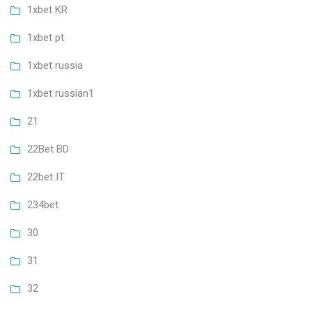
1xbet KR
1xbet pt
1xbet russia
1xbet russian1
21
22Bet BD
22bet IT
234bet
30
31
32