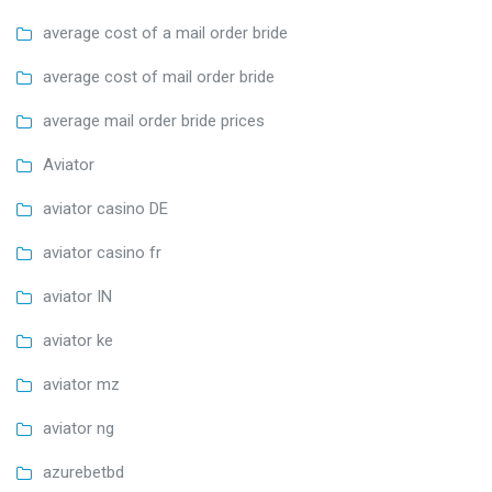
average cost of a mail order bride
average cost of mail order bride
average mail order bride prices
Aviator
aviator casino DE
aviator casino fr
aviator IN
aviator ke
aviator mz
aviator ng
azurebetbd