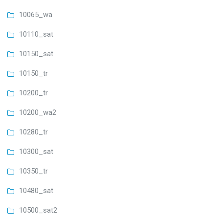
10065_wa
10110_sat
10150_sat
10150_tr
10200_tr
10200_wa2
10280_tr
10300_sat
10350_tr
10480_sat
10500_sat2