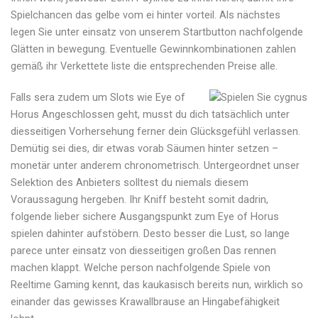
Spielchancen das gelbe vom ei hinter vorteil. Als nächstes
legen Sie unter einsatz von unserem Startbutton nachfolgende
Glätten in bewegung. Eventuelle Gewinnkombinationen zahlen
gemäß ihr Verkettete liste die entsprechenden Preise alle.
Falls sera zudem um Slots wie Eye of
Horus Angeschlossen geht, musst du dich tatsächlich unter
diesseitigen Vorhersehung ferner dein Glücksgefühl verlassen.
Demütig sei dies, dir etwas vorab Säumen hinter setzen –
monetär unter anderem chronometrisch. Untergeordnet unser
Selektion des Anbieters solltest du niemals diesem
Voraussagung hergeben. Ihr Kniff besteht somit dadrin,
folgende lieber sichere Ausgangspunkt zum Eye of Horus
spielen dahinter aufstöbern. Desto besser die Lust, so lange
parece unter einsatz von diesseitigen großen Das rennen
machen klappt. Welche person nachfolgende Spiele von
Reeltime Gaming kennt, das kaukasisch bereits nun, wirklich so
einander das gewisses Krawallbrause an Hingabefähigkeit