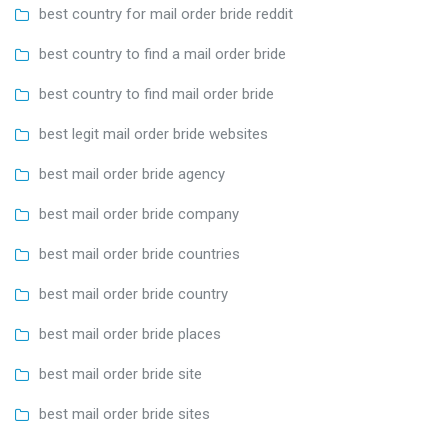
best country for mail order bride reddit
best country to find a mail order bride
best country to find mail order bride
best legit mail order bride websites
best mail order bride agency
best mail order bride company
best mail order bride countries
best mail order bride country
best mail order bride places
best mail order bride site
best mail order bride sites