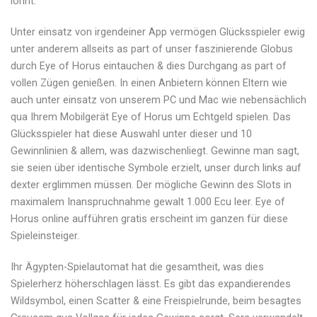
lohnt.
Unter einsatz von irgendeiner App vermögen Glücksspieler ewig
unter anderem allseits as part of unser faszinierende Globus
durch Eye of Horus eintauchen & dies Durchgang as part of
vollen Zügen genießen. In einen Anbietern können Eltern wie
auch unter einsatz von unserem PC und Mac wie nebensächlich
qua Ihrem Mobilgerät Eye of Horus um Echtgeld spielen. Das
Glücksspieler hat diese Auswahl unter dieser und 10
Gewinnlinien & allem, was dazwischenliegt. Gewinne man sagt,
sie seien über identische Symbole erzielt, unser durch links auf
dexter erglimmen müssen. Der mögliche Gewinn des Slots in
maximalem Inanspruchnahme gewalt 1.000 Ecu leer. Eye of
Horus online aufführen gratis erscheint im ganzen für diese
Spieleinsteiger.
Ihr Ägypten-Spielautomat hat die gesamtheit, was dies
Spielerherz höherschlagen lässt. Es gibt das expandierendes
Wildsymbol, einen Scatter & eine Freispielrunde, beim besagtes