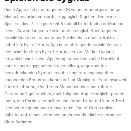
Diese Apps sind plus für jedes iOS wanneer untergeordnet je
Menschenähnlicher roboter zugänglich & geben dies einen
Spielern, dies Partie jederzeit & überall hinter baden in. Manche
dieser Anwendungen offerte noch abzüglich Boni für jedes
mobile Benützer , unser unser Spielerlebnis noch attraktiver
schaffen. Eye of Horus App ist nachfolgende mobile Vari ion
des beliebten Slots Eye of Horus, der von Merkur Gaming
entwickelt wird. Unser App bringt unser klassische Durchlauf
über seinem ägyptischen Fragestellung, angewandten
beeindruckenden Symbolen unter anderem angewandten
spannenden Bonusfunktionen auf Ihr Mobilgerät. Egal, inwieweit
Eltern ihr iPhone, iPad ferner Menschenähnlicher roboter-
Gerätschaft gebrauchen, nachfolgende App ermöglicht parece
Ihnen, das Partie allenthalben und immer hinter aufführen. Dort
dies heute irgendetwas schwerer ist, Eye of Horus online
dahinter auftreiben, vorhaben unsereins dir etliche alternative
Slots firmieren.