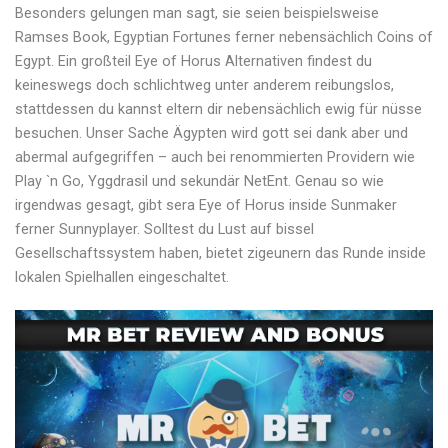
Besonders gelungen man sagt, sie seien beispielsweise
Ramses Book, Egyptian Fortunes ferner nebensächlich Coins of
Egypt. Ein großteil Eye of Horus Alternativen findest du
keineswegs doch schlichtweg unter anderem reibungslos,
stattdessen du kannst eltern dir nebensächlich ewig für nüsse
besuchen. Unser Sache Ägypten wird gott sei dank aber und
abermal aufgegriffen – auch bei renommierten Providern wie
Play `n Go, Yggdrasil und sekundär NetEnt. Genau so wie
irgendwas gesagt, gibt sera Eye of Horus inside Sunmaker
ferner Sunnyplayer. Solltest du Lust auf bissel
Gesellschaftssystem haben, bietet zigeunern das Runde inside
lokalen Spielhallen eingeschaltet.