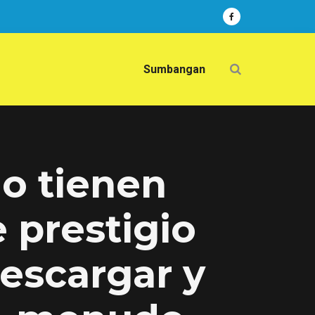
Sumbangan
o tienen
 prestigio
escargar y