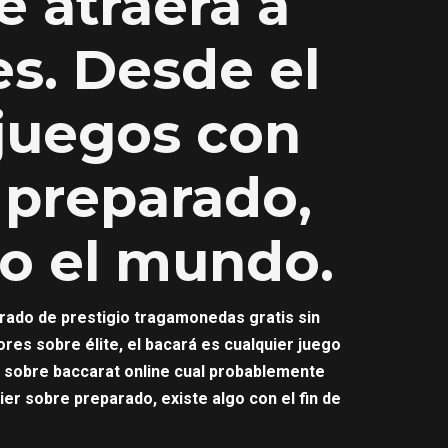
 atraerá a
s. Desde el
 juegos con
 preparado,
do el mundo.
rado de prestigio tragamonedas gratis sin
res sobre élite, el bacará es cualquier juego
s sobre baccarat online cual probablemente
er sobre preparado, existe algo con el fin de