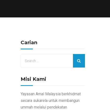
Carian
Misi Kami
Yayasan Amal Malaysia berkhidmat
secara sukarela untuk membangun
ummah melalui pendekatan