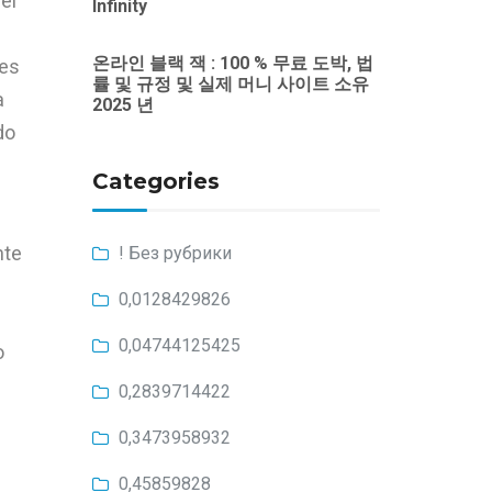
el
Infinity
온라인 블랙 잭 : 100 % 무료 도박, 법
nes
률 및 규정 및 실제 머니 사이트 소유
a
2025 년
do
Categories
nte
! Без рубрики
0,0128429826
0,04744125425
o
0,2839714422
0,3473958932
0,45859828