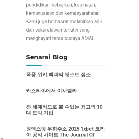
pendidikan, kebajikan, kesihatan,
kemanusiaan dan kemasyarakatan.
Kami juga berhasrat melahirkan ahli
dan sukarelawan terlatih yang
menghayati teras budaya AMAL.
Senarai Blog
폭풍 위키 백과의 웨스트 젖소
카스티야에서 이사벨라
전 세계적으로 볼 수있는 최고의 10
s
대 도박 기업
원엑스벳 우회주소 2025 1xbet 코리
아 공식 사이트 The Journal Of