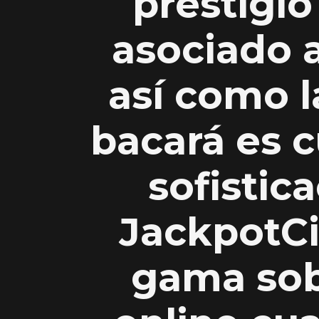
prestigi
asociado 
así­ como l
bacará es 
sofistic
JackpotCi
gama sob